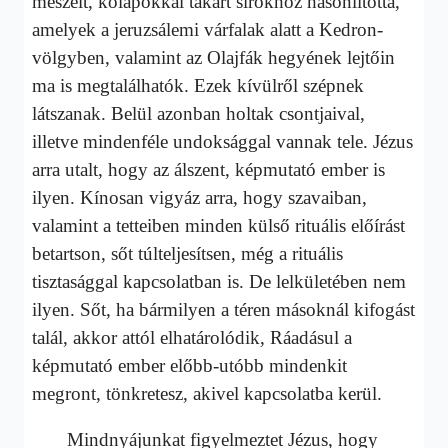
meszelt, kőlapokkal takart sírokhoz hasonlította,
amelyek a jeruzsálemi várfalak alatt a Kedron-
völgyben, valamint az Olajfák hegyének lejtőin
ma is megtalálhatók. Ezek kívülről szépnek
látszanak. Belül azonban holtak csontjaival,
illetve mindenféle undoksággal vannak tele. Jézus
arra utalt, hogy az álszent, képmutató ember is
ilyen. Kínosan vigyáz arra, hogy szavaiban,
valamint a tetteiben minden külső rituális előírást
betartson, sőt túlteljesítsen, még a rituális
tisztasággal kapcsolatban is. De lelkületében nem
ilyen. Sőt, ha bármilyen a téren másoknál kifogást
talál, akkor attól elhatárolódik, Ráadásul a
képmutató ember előbb-utóbb mindenkit
megront, tönkretesz, akivel kapcsolatba kerül.
Mindnyájunkat figyelmeztet Jézus, hogy