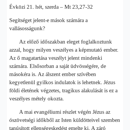
Évközi 21. hét, szerda – Mt 23,27-32
Segítséget jelent-e mások számára a
vallásosságunk?
Az előző időszakban eleget foglalkoztunk
azzal, hogy milyen veszélyes a képmutató ember.
Az ő magatartása veszélyt jelent mindenki
számára. Elsősorban a saját üdvösségére, de
másokéra is. Az álszent ember szívében
kegyetlenül gyilkos indulatok is lehetnek. Jézus
földi életének végzetes, tragikus alakulását is ez a
veszélyes métely okozta.
A mai evangéliumi részlet végén Jézus az
ószövetségi időkből az Isten küldötteivel szemben
tanúsított ellenségeskedést emelte ki. A záró