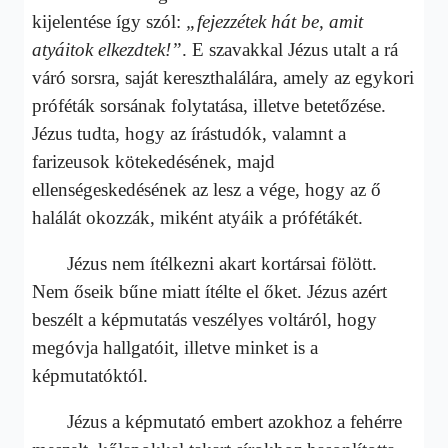
kijelentése így szól:
„fejezzétek hát be, amit
atyáitok elkezdtek!”
. E szavakkal Jézus utalt a rá
váró sorsra, saját kereszthalálára, amely az egykori
próféták sorsának folytatása, illetve betetőzése.
Jézus tudta, hogy az írástudók, valamnt a
farizeusok kötekedésének, majd
ellenségeskedésének az lesz a vége, hogy az ő
halálát okozzák, miként atyáik a prófétákét.
Jézus nem ítélkezni akart kortársai fölött.
Nem őseik bűne miatt ítélte el őket. Jézus azért
beszélt a képmutatás veszélyes voltáról, hogy
megóvja hallgatóit, illetve minket is a
képmutatóktól.
Jézus a képmutató embert azokhoz a fehérre