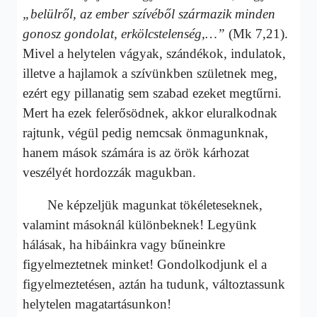
„belülről, az ember szívéből származik minden
gonosz gondolat, erkölcstelenség,…”
(Mk 7,21).
Mivel a helytelen vágyak, szándékok, indulatok,
illetve a hajlamok a szívünkben születnek meg,
ezért egy pillanatig sem szabad ezeket megtűrni.
Mert ha ezek felerősödnek, akkor eluralkodnak
rajtunk, végül pedig nemcsak önmagunknak,
hanem mások számára is az örök kárhozat
veszélyét hordozzák magukban.
Ne képzeljük magunkat tökéleteseknek,
valamint másoknál különbeknek! Legyünk
hálásak, ha hibáinkra vagy bűneinkre
figyelmeztetnek minket! Gondolkodjunk el a
figyelmeztetésen, aztán ha tudunk, változtassunk
helytelen magatartásunkon!