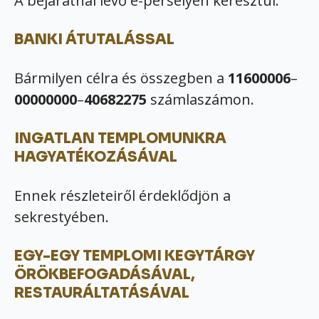
A bejáratnál lévő e-perselyen keresztül.
BANKI ÁTUTALÁSSAL
Bármilyen célra és összegben a
11600006
–
00000000
–
40682275
számlaszámon.
INGATLAN TEMPLOMUNKRA
HAGYATÉKOZÁSÁVAL
Ennek részleteiről érdeklődjön a
sekrestyében.
EGY-EGY TEMPLOMI KEGYTÁRGY
ÖRÖKBEFOGADÁSÁVAL,
RESTAURÁLTATÁSÁVAL