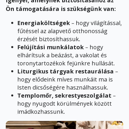
igényel, amelynek biztosításához az
Ön támogatására is szükségünk van:
Energiaköltségek
– hogy világítással,
fűtéssel az alapvető otthonosság
érzését biztosíthassuk.
Felújítási munkálatok
– hogy
elhárítsuk a beázást, a vakolat és
toronytartozékok fejünkre hullását.
Liturgikus tárgyak restaurálása
–
hogy elődeink míves munkáit ma is
Isten dicsőségére használhassuk.
Templomőr, sekrestyeszolgálat
–
hogy nyugodt körülmények között
imádkozhassunk.