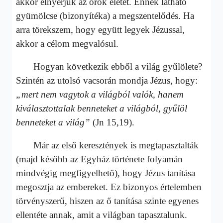
akkor elnyerjük az örök életet. Ennek látható
gyümölcse (bizonyítéka) a megszentelődés. Ha
arra törekszem, hogy együtt legyek Jézussal,
akkor a célom megvalósul.
Hogyan következik ebből a világ gyűlölete?
Szintén az utolsó vacsorán mondja Jézus, hogy:
„mert nem vagytok a világból valók, hanem
kiválasztottalak benneteket a világból, gyűlöl
benneteket a világ”
(Jn 15,19).
Már az első keresztények is megtapasztalták
(majd később az Egyház története folyamán
mindvégig megfigyelhető), hogy Jézus tanítása
megosztja az embereket. Ez bizonyos értelemben
törvényszerű, hiszen az ő tanítása szinte egyenes
ellentéte annak, amit a világban tapasztalunk.