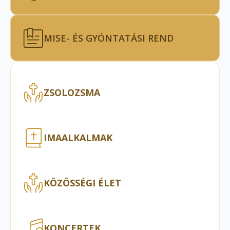
MISE- ÉS GYÓNTATÁSI REND
ZSOLOZSMA
IMAALKALMAK
KÖZÖSSÉGI ÉLET
KONCERTEK