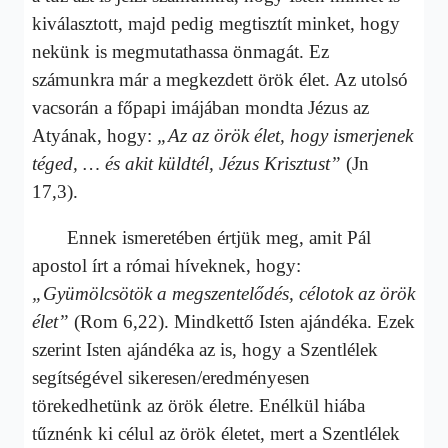
kiválasztott, majd pedig megtisztít minket, hogy
nekünk is megmutathassa önmagát. Ez
számunkra már a megkezdett örök élet. Az utolsó
vacsorán a főpapi imájában mondta Jézus az
Atyának, hogy:
„Az az örök élet, hogy ismerjenek
téged, … és akit küldtél, Jézus Krisztust”
(Jn
17,3).
Ennek ismeretében értjük meg, amit Pál
apostol írt a római híveknek, hogy:
„Gyümölcsötök a megszentelődés, célotok az örök
élet”
(Rom 6,22). Mindkettő Isten ajándéka. Ezek
szerint Isten ajándéka az is, hogy a Szentlélek
segítségével sikeresen/eredményesen
törekedhetünk az örök életre. Enélkül hiába
tűznénk ki célul az örök életet, mert a Szentlélek