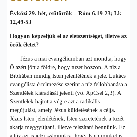
Évközi 29. hét, csütörtök – Róm 6,19-23; Lk
12,49-53
Hogyan képzeljük el az életszentséget, illetve az
örök életet?
Jézus a mai evangéliumban azt mondta, hogy
Ő azért jött a földre, hogy tüzet hozzon. A tűz a
Bibliában mindig Isten jelenlétének a jele. Lukács
evangélista értelmezése szerint a tűz fellobbanása a
Szentlélek kiáradását jelenti (vö. ApCsel 2,3). A
Szentlélek hajtotta végre azt a radikális
megújulást, amely Jézus küldetésének a célja.
Jézus Isten jelenlétének, Isten szeretetének a tüzét
akarja meggyújtani, illetve felszítani bennünk. Ez
a tűz azt is jelzi számunkra, hogy Isten minket is