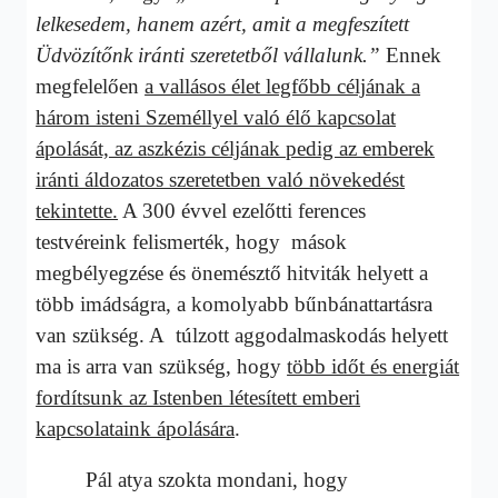
lelkesedem, hanem azért, amit a megfeszített
Üdvözítőnk iránti szeretetből vállalunk.”
Ennek
megfelelően
a vallásos élet legfőbb céljának a
három isteni Személlyel való élő kapcsolat
ápolását, az aszkézis céljának pedig az emberek
iránti áldozatos szeretetben való növekedést
tekintette.
A 300 évvel ezelőtti ferences
testvéreink felismerték, hogy mások
megbélyegzése és önemésztő hitviták helyett a
több imádságra, a komolyabb bűnbánattartásra
van szükség. A túlzott aggodalmaskodás helyett
ma is arra van szükség, hogy
több időt és energiát
fordítsunk az Istenben létesített emberi
kapcsolataink ápolására
.
Pál atya szokta mondani, hogy