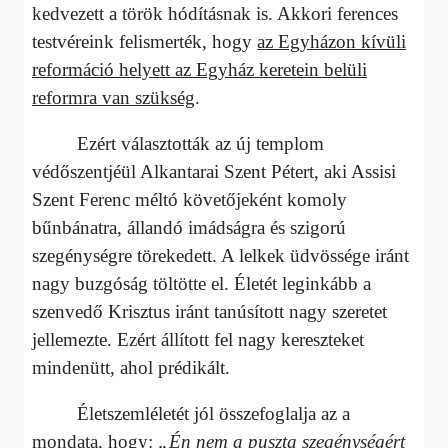
kedvezett a török hódításnak is. Akkori ferences
testvéreink felismerték, hogy
az Egyházon kívüli
reformáció helyett az Egyház keretein belüli
reformra van szükség
.
Ezért választották az új templom
védőszentjéül Alkantarai Szent Pétert, aki Assisi
Szent Ferenc méltó követőjeként komoly
bűnbánatra, állandó imádságra és szigorú
szegénységre törekedett. A lelkek üdvössége iránt
nagy buzgóság töltötte el. Életét leginkább a
szenvedő Krisztus iránt tanúsított nagy szeretet
jellemezte. Ezért állított fel nagy kereszteket
mindenütt, ahol prédikált.
Életszemléletét jól összefoglalja az a
mondata, hogy:
„Én nem a puszta szegénységért