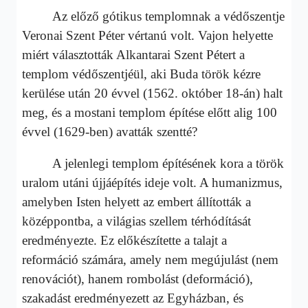
Az előző gótikus templomnak a védőszentje
Veronai Szent Péter vértanú volt. Vajon helyette
miért választották Alkantarai Szent Pétert a
templom védőszentjéül, aki Buda török kézre
kerülése után 20 évvel (1562. október 18-án) halt
meg, és a mostani templom építése előtt alig 100
évvel (1629-ben) avatták szentté?
A jelenlegi templom építésének kora a török
uralom utáni újjáépítés ideje volt. A humanizmus,
amelyben Isten helyett az embert állították a
középpontba, a világias szellem térhódítását
eredményezte. Ez előkészítette a talajt a
reformáció számára, amely nem megújulást (nem
renovációt), hanem rombolást (deformáció),
szakadást eredményezett az Egyházban, és