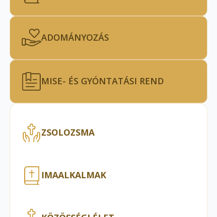
ADOMÁNYOZÁS
MISE- ÉS GYÓNTATÁSI REND
ZSOLOZSMA
IMAALKALMAK