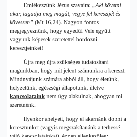
Emlékezzünk Jézus szavaira:
„Aki követni
akar, tagadja meg magát, vegye fel keresztjét és
kövessen”
(Mt 16,24). Nagyon fontos
megjegyeznünk, hogy egyedül Vele együtt
vagyunk képesek szeretettel hordozni
keresztjeinket!
Újra meg újra szükséges tudatosítani
magunkban, hogy mit jelent számunkra a kereszt.
Mindnyájunk számára abból áll, hogy életünk,
helyzetünk, egészségi állapotunk, illetve
kapcsolataink
nem úgy alakulnak, ahogyan mi
szeretnénk.
Ilyenkor ahelyett, hogy el akarnánk dobni a
keresztünket (vagyis megszakítanánk a terhessé
váló kapcsolatainkat), éppen ellenkezőleg: