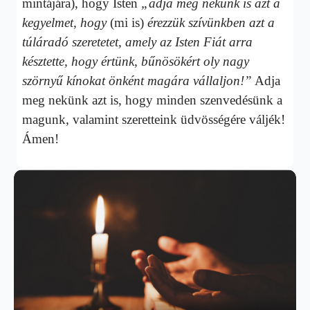
mintájára), hogy Isten
„adja meg nekünk is azt a
kegyelmet, hogy
(mi is)
érezzük szívünkben azt a
túláradó szeretetet, amely az Isten Fiát arra
késztette, hogy értünk, bűnösökért oly nagy
szörnyű kínokat önként magára vállaljon!”
Adja
meg nekünk azt is, hogy minden szenvedésünk a
magunk, valamint szeretteink üdvösségére váljék!
Ámen!