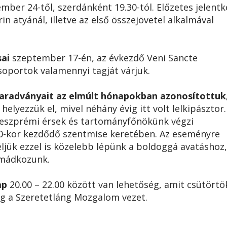
mber 24-től, szerdánként 19.30-tól. Előzetes jelent
 atyánál, illetve az első összejövetel alkalmával
sai
szeptember 17-én, az évkezdő Veni Sancte
soportok valamennyi tagját várjuk.
aradványait az elmúlt hónapokban azonosítottuk
lyezzük el, mivel néhány évig itt volt lelkipásztor.
veszprémi érsek és tartományfőnökünk végzi
0-kor kezdődő szentmise keretében. Az eseményre
éljük ezzel is közelebb lépünk a boldoggá avatáshoz
imádkozunk.
ap
20.00 – 22.00 között van lehetőség, amit csütört
ig a Szeretetláng Mozgalom vezet.