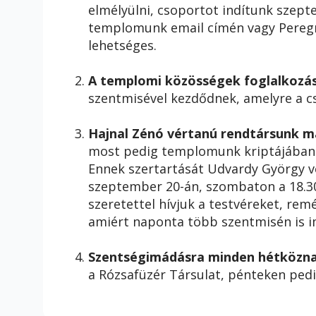
elmélyülni, csoportot indítunk szepte
templomunk email címén vagy Peregrin
lehetséges.
A templomi közösségek foglalkozá
szentmisével kezdődnek, amelyre a c
Hajnal Zénó vértanú rendtársunk m
most pedig templomunk kriptájában he
Ennek szertartását Udvardy György 
szeptember 20-án, szombaton a 18.3
szeretettel hívjuk a testvéreket, rem
amiért naponta több szentmisén is 
Szentségimádásra minden hétközn
a Rózsafüzér Társulat, pénteken ped