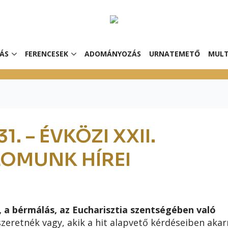
ÁS
FERENCESEK
ADOMÁNYOZÁS
URNATEMETŐ
MULT
. – ÉVKÖZI XXII.
LOMUNK HÍREI
 a bérmálás, az Eucharisztia szentségében való
szeretnék vagy, akik a hit alapvető kérdéseiben aka