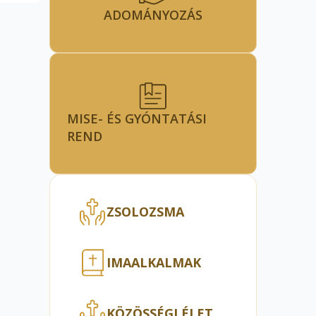
ADOMÁNYOZÁS
MISE- ÉS GYÓNTATÁSI
REND
ZSOLOZSMA
IMAALKALMAK
KÖZÖSSÉGI ÉLET