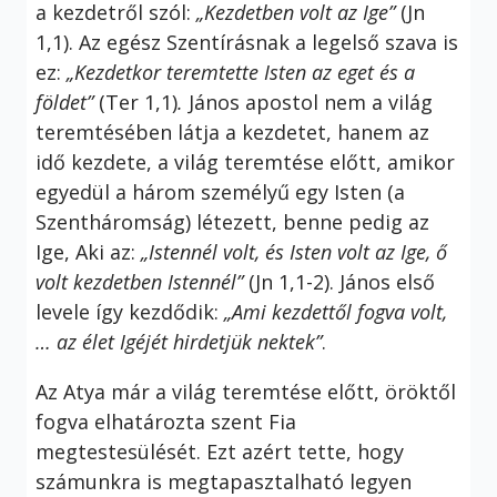
a kezdetről szól:
„Kezdetben volt az Ige”
(Jn
1,1). Az egész Szentírásnak a legelső szava is
ez:
„
Kezdetkor
teremtette Isten az eget és a
földet”
(Ter 1,1)
.
János apostol nem a világ
teremtésében látja a kezdetet, hanem az
idő kezdete, a világ teremtése előtt, amikor
egyedül a három személyű egy Isten (a
Szentháromság) létezett, benne pedig az
Ige, Aki az:
„Istennél volt, és Isten volt az Ige, ő
volt kezdetben Istennél”
(Jn 1,1-2). János első
levele így kezdődik:
„Ami kezdettől fogva volt,
… az élet Igéjét hirdetjük nektek”
.
Az Atya már a világ teremtése előtt, öröktől
fogva elhatározta szent Fia
megtestesülését. Ezt azért tette, hogy
számunkra is megtapasztalható legyen