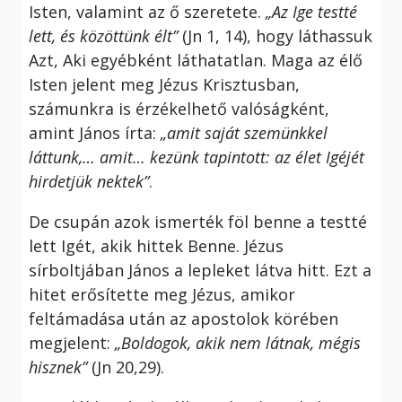
Isten, valamint az ő szeretete.
„Az Ige testté
lett, és közöttünk élt”
(Jn 1, 14), hogy láthassuk
Azt, Aki egyébként láthatatlan. Maga az élő
Isten jelent meg Jézus Krisztusban,
számunkra is érzékelhető valóságként,
amint János írta:
„amit saját szemünkkel
láttunk,… amit… kezünk tapintott: az élet Igéjét
hirdetjük nektek”
.
De csupán azok ismerték föl benne a testté
lett Igét, akik hittek Benne. Jézus
sírboltjában János a lepleket látva hitt. Ezt a
hitet erősítette meg Jézus, amikor
feltámadása után az apostolok körében
megjelent:
„Boldogok, akik nem látnak, mégis
hisznek”
(Jn 20,29).