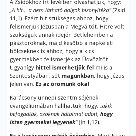
A Zsidókhoz írt levélben olvashatjuk, hogy:
„A hit… a nem látható dolgok bizonyítéka”
(Zsid
11,1). Ezért hit szükséges ahhoz, hogy
felismerjük Jézusban a Megváltót. Hitre volt
szükségük annak idején Betlehemben a
pásztoroknak, majd később a napkeleti
bölcseknek is ahhoz, hogy a kicsi
gyermekben felismerjék az Üdvözítőt.
Ugyanígy
hittel ismerhetjük fel
mi is a
Szentostyában, sőt
magunkban
, hogy Jézus
jelen van.
Ez az örömünk oka!
Karácsony ünnepi szentmiséjének
evangéliumában hallhattuk, hogy:
„
akik
befogadták, azoknak hatalmat adott,
hogy
Isten gyermekei legyenek
”
(Jn 1,12).
Ez a karácsony másik örömhíre
. Mert Isten