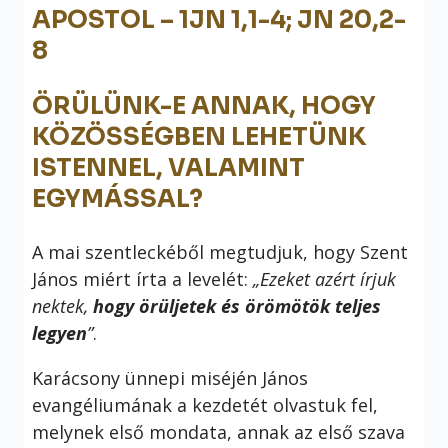
APOSTOL – 1JN 1,1-4; JN 20,2-
8
ÖRÜLÜNK-E ANNAK, HOGY
KÖZÖSSÉGBEN LEHETÜNK
ISTENNEL, VALAMINT
EGYMÁSSAL?
A mai szentleckéből megtudjuk, hogy Szent
János miért írta a levelét:
„Ezeket azért írjuk
nektek,
hogy örüljetek és örömötök teljes
legyen
”
.
Karácsony ünnepi miséjén János
evangéliumának a kezdetét olvastuk fel,
melynek első mondata, annak az első szava