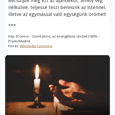
Becsüljük meg ezt az ajándékot, amely vég
nélkülivé, teljessé teszi bennünk az Istennel,
illetve az egymással való egységünk örömét!
***
Kép: El Greco – Szent János, az evangelista, részlet (1605) –
Prado/Madrid
Forrás:
Wikimedia Commons