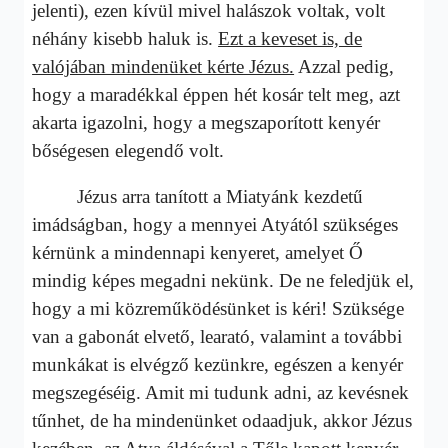
jelenti), ezen kívül mivel halászok voltak, volt
néhány kisebb haluk is.
Ezt a keveset is, de
valójában mindenüket kérte Jézus.
Azzal pedig,
hogy a maradékkal éppen hét kosár telt meg, azt
akarta igazolni, hogy a megszaporított kenyér
bőségesen elegendő volt.
Jézus arra tanított a Miatyánk kezdetű
imádságban, hogy a mennyei Atyától szükséges
kérnünk a mindennapi kenyeret, amelyet Ő
mindig képes megadni nekünk. De ne feledjük el,
hogy a mi közreműködésünket is kéri! Szüksége
van a gabonát elvető, learató, valamint a további
munkákat is elvégző kezünkre, egészen a kenyér
megszegéséig. Amit mi tudunk adni, az kevésnek
tűnhet, de ha mindenünket odaadjuk, akkor Jézus