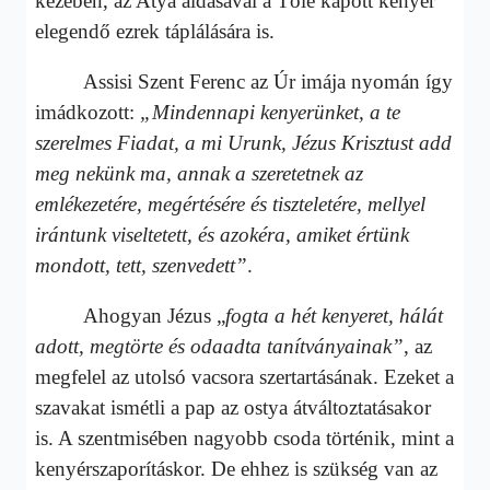
kezében, az Atya áldásával a Tőle kapott kenyér
elegendő ezrek táplálására is.
Assisi Szent Ferenc az Úr imája nyomán így
imádkozott:
„Mindennapi kenyerünket, a te
szerelmes Fiadat, a mi Urunk, Jézus Krisztust add
meg nekünk ma, annak a szeretetnek az
emlékezetére, megértésére és tiszteletére, mellyel
irántunk viseltetett, és azokéra, amiket értünk
mondott, tett, szenvedett”
.
Ahogyan Jézus „
fogta a hét kenyeret, hálát
adott, megtörte és odaadta tanítványainak”
, az
megfelel az utolsó vacsora szertartásának. Ezeket a
szavakat ismétli a pap az ostya átváltoztatásakor
is. A szentmisében nagyobb csoda történik, mint a
kenyérszaporításkor. De ehhez is szükség van az