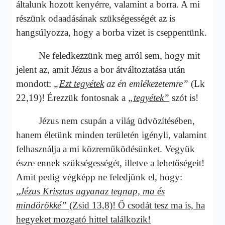
általunk hozott kenyérre, valamint a borra. A mi
részünk odaadásának szükségességét az is
hangsúlyozza, hogy a borba vizet is cseppentünk.
Ne feledkezzünk meg arról sem, hogy mit
jelent az, amit Jézus a bor átváltoztatása után
mondott:
„
Ezt tegyétek
az én emlékezetemre”
(Lk
22,19)! Érezzük fontosnak a
„tegyétek”
szót is!
Jézus nem csupán a világ üdvözítésében,
hanem életünk minden területén igényli, valamint
felhasználja a mi közreműködésünket. Vegyük
észre ennek szükségességét, illetve a lehetőségeit!
Amit pedig végképp ne feledjünk el, hogy:
„
Jézus Krisztus
ugyanaz tegnap, ma és
mindörökké”
(Zsid 13,8)! Ő csodát tesz ma is, ha
hegyeket mozgató hittel találkozik!