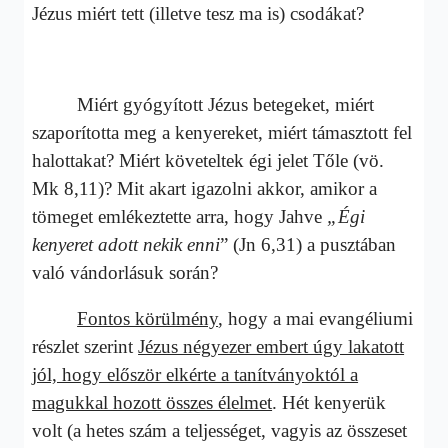
Jézus miért tett (illetve tesz ma is) csodákat?
Miért gyógyított Jézus betegeket, miért
szaporította meg a kenyereket, miért támasztott fel
halottakat? Miért követeltek égi jelet Tőle (vö.
Mk 8,11)? Mit akart igazolni akkor, amikor a
tömeget emlékeztette arra, hogy Jahve
„Égi
kenyeret adott nekik enni
” (Jn 6,31) a pusztában
való vándorlásuk során?
Fontos körülmény
, hogy a mai evangéliumi
részlet szerint
Jézus négyezer embert úgy lakatott
jól, hogy először elkérte a tanítványoktól a
magukkal hozott összes élelmet
. Hét kenyerük
volt (a hetes szám a teljességet, vagyis az összeset