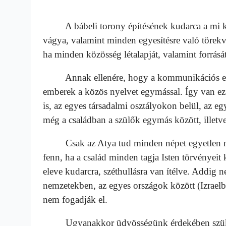
A bábeli torony építésének kudarca a mi koru
vágya, valamint minden egyesítésre való törekv
ha minden közösség létalapját, valamint forrását
Annak ellenére, hogy a kommunikációs eszkö
emberek a közös nyelvet egymással. Így van e
is, az egyes társadalmi osztályokon belül, az 
még a családban a szülők egymás között, illetve
Csak az Atya tud minden népet egyetlen nag
fenn, ha a család minden tagja Isten törvényei
eleve kudarcra, széthullásra van ítélve. Addig
nemzetekben, az egyes országok között (Izrael
nem fogadják el.
Ugyanakkor üdvösségünk érdekében szükséges