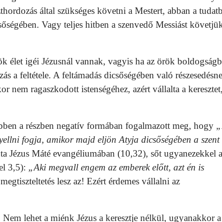
thordozás által szükséges követni a Mestert, abban a tudat
sőségében. Vagy teljes hitben a szenvedő Messiást követjü
et igéi Jézusnál vannak, vagyis ha az örök boldogság
ás a feltétele. A feltámadás dicsőségében való részesedésn
or nem ragaszkodott istenségéhez, azért vállalta a keresztet
en a részben negatív formában fogalmazott meg, hogy
„
yellni fogja, amikor majd eljön Atyja dicsőségében a szent
ta Jézus Máté evangéliumában (10,32), sőt ugyanezekkel 
el 3,5):
„Aki megvall engem az emberek előtt, azt én is
megtiszteltetés lesz az! Ezért érdemes vállalni az
Nem lehet a miénk Jézus a keresztje nélkül, ugyanakkor a