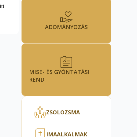
tt
ADOMÁNYOZÁS
MISE- ÉS GYÓNTATÁSI
REND
ZSOLOZSMA
IMAALKALMAK