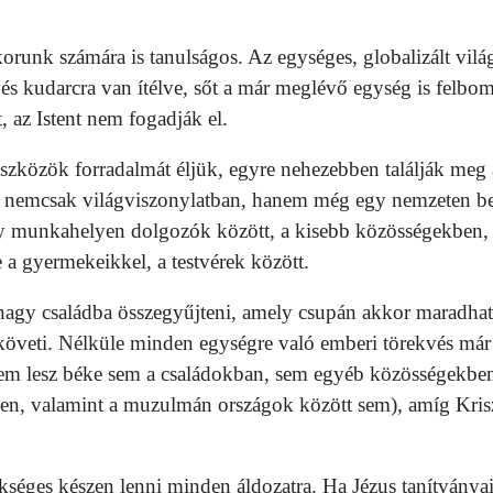
nk számára is tanulságos. Az egységes, globalizált vilá
és kudarcra van ítélve, sőt a már meglévő egység is felbom
, az Istent nem fogadják el.
zök forradalmát éljük, egyre nehezebben találják meg 
z nemcsak világviszonylatban, hanem még egy nemzeten be
egy munkahelyen dolgozók között, a kisebb közösségekben, 
 a gyermekeikkel, a testvérek között.
y családba összegyűjteni, amely csupán akkor maradha
t követi. Nélküle minden egységre való emberi törekvés már
 nem lesz béke sem a családokban, sem egyéb közösségekben
ben, valamint a muzulmán országok között sem), amíg Kris
 készen lenni minden áldozatra. Ha Jézus tanítványa