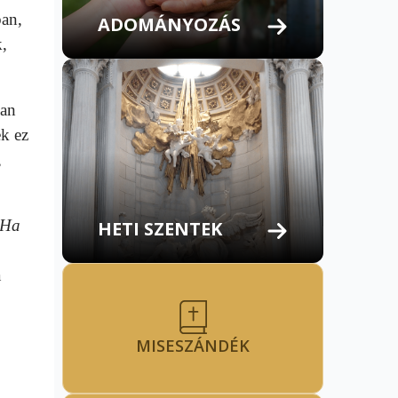
ban,
ADOMÁNYOZÁS
k,
ban
ek ez
,
Ha
HETI SZENTEK
a
MISESZÁNDÉK