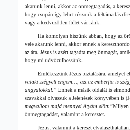
akarunk lenni, akkor az önmegtagadás, a keresz
hogy csupán így lehet részünk a feltámadás dic
vagy a kedvezőtlen ítélet vár ránk.
Ha komolyan hiszünk abban, hogy az örök él
vele akarunk lenni, akkor ennek a kereszthordoz
az ára. Jézus is azért tagadta meg önmagát, amik
hogy mi üdvözülhessünk.
Emlékezzünk Jézus biztatására, amelyet ebb
valaki szégyell engem…, azt az emberfia is szég
angyalokkal.”
Ennek a másik oldalát is elmond
szavakkal olvassuk a Jelenések könyvében is (J
megvallom majd mennyei Atyám előtt.”
Milyen 
önmegtagadást, valamint a keresztet.
Jézus, valamint a kereszt elválaszthatatlan. 