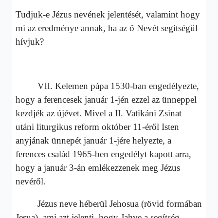
Tudjuk-e Jézus nevének jelentését, valamint hogy
mi az eredménye annak, ha az ő Nevét segítségül
hívjuk?
VII. Kelemen pápa 1530-ban engedélyezte,
hogy a ferencesek január 1-jén ezzel az ünneppel
kezdjék az újévet. Mivel a II. Vatikáni Zsinat
utáni liturgikus reform október 11-éről Isten
anyjának ünnepét január 1-jére helyezte, a
ferences család 1965-ben engedélyt kapott arra,
hogy a január 3-án emlékezzenek meg Jézus
nevéről.
Jézus neve héberül Jehosua (rövid formában
Jesua), ami azt jelenti, hogy Jahve a segítség,