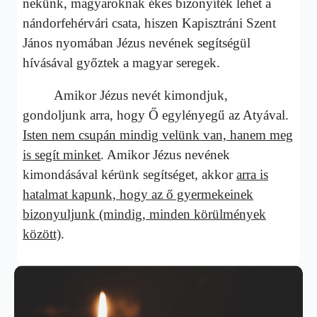
nekünk, magyaroknak ékes bizonyíték lehet a
nándorfehérvári csata, hiszen Kapisztráni Szent
János nyomában Jézus nevének segítségül
hívásával győztek a magyar seregek.
Amikor Jézus nevét kimondjuk,
gondoljunk arra, hogy Ő egylényegű az Atyával.
Isten nem csupán mindig velünk van, hanem meg
is segít minket
. Amikor Jézus nevének
kimondásával kérünk segítséget, akkor
arra is
hatalmat kapunk, hogy az ő gyermekeinek
bizonyuljunk (mindig, minden körülmények
között)
.