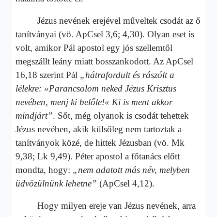
Jézus nevének erejével műveltek csodát az ő
tanítványai (vö. ApCsel 3,6; 4,30). Olyan eset is
volt, amikor Pál apostol egy jós szellemtől
megszállt leány miatt bosszankodott. Az ApCsel
16,18 szerint Pál
„hátrafordult és rászólt a
lélekre: »Parancsolom neked Jézus Krisztus
nevében, menj ki belőle!« Ki is ment akkor
mindjárt”
. Sőt, még olyanok is csodát tehettek
Jézus nevében, akik külsőleg nem tartoztak a
tanítványok közé, de hittek Jézusban (vö. Mk
9,38; Lk 9,49). Péter apostol a főtanács előtt
mondta, hogy:
„nem adatott más név, melyben
üdvözülnünk lehetne”
(ApCsel 4,12).
Hogy milyen ereje van Jézus nevének, arra