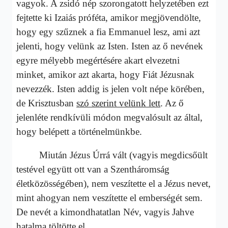
vagyok. A zsidó nép szorongatott helyzetében ezt
fejtette ki Izaiás próféta, amikor megjövendölte,
hogy egy szűznek a fia Emmanuel lesz, ami azt
jelenti, hogy velünk az Isten. Isten az ő nevének
egyre mélyebb megértésére akart elvezetni
minket, amikor azt akarta, hogy Fiát Jézusnak
nevezzék. Isten addig is jelen volt népe körében,
de Krisztusban
szó szerint velünk lett
. Az ő
jelenléte rendkívüli módon megvalósult az által,
hogy belépett a történelmünkbe.
Miután Jézus Úrrá vált (vagyis megdicsőült
testével együtt ott van a Szentháromság
életközösségében), nem veszítette el a Jézus nevet,
mint ahogyan nem veszítette el emberségét sem.
De nevét a kimondhatatlan Név, vagyis Jahve
hatalma töltötte el.