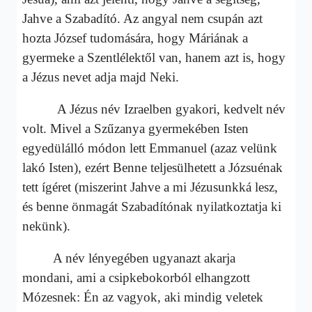
Jahve a Szabadító. Az angyal nem csupán azt
hozta József tudomására, hogy Máriának a
gyermeke a Szentlélektől van, hanem azt is, hogy
a Jézus nevet adja majd Neki.
A Jézus név Izraelben gyakori, kedvelt név
volt. Mivel a Szűzanya gyermekében Isten
egyedülálló módon lett Emmanuel (azaz velünk
lakó Isten), ezért Benne teljesülhetett a Józsuénak
tett ígéret (miszerint Jahve a mi Jézusunkká lesz,
és benne önmagát Szabadítónak nyilatkoztatja ki
nekünk).
A név lényegében ugyanazt akarja
mondani, ami a csipkebokorból elhangzott
Mózesnek: Én az vagyok, aki mindig veletek