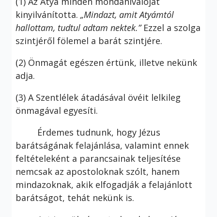
(1) Az Atya minden mondanivalóját
kinyilvánította.
„Mindazt, amit Atyámtól
hallottam, tudtul adtam nektek.”
Ezzel a szolga
szintjéről fölemel a barát szintjére.
(2) Önmagát egészen értünk, illetve nekünk
adja.
(3) A Szentlélek átadásával övéit lelkileg
önmagával egyesíti.
Érdemes tudnunk, hogy Jézus
barátságának felajánlása, valamint ennek
feltételeként a parancsainak teljesítése
nemcsak az apostoloknak szólt, hanem
mindazoknak, akik elfogadják a felajánlott
barátságot, tehát nekünk is.