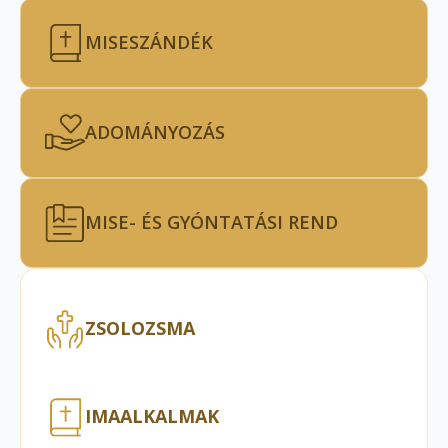
MISESZÁNDÉK
ADOMÁNYOZÁS
MISE- ÉS GYÓNTATÁSI REND
ZSOLOZSMA
IMAALKALMAK