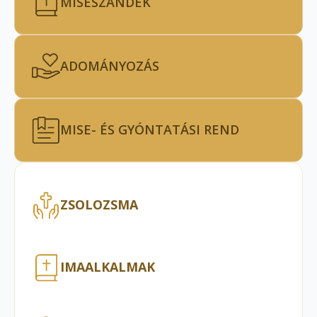
MISESZÁNDÉK
ADOMÁNYOZÁS
MISE- ÉS GYÓNTATÁSI REND
ZSOLOZSMA
IMAALKALMAK