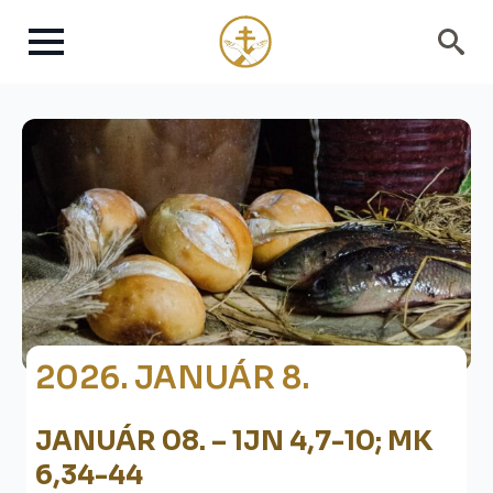
Search
for:
2026. JANUÁR 8.
JANUÁR 08. – 1JN 4,7-10; MK
6,34-44