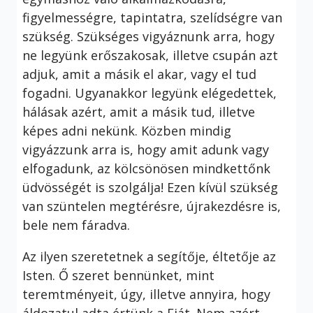
figyelmességre, tapintatra, szelídségre van
szükség. Szükséges vigyáznunk arra, hogy
ne legyünk erőszakosak, illetve csupán azt
adjuk, amit a másik el akar, vagy el tud
fogadni. Ugyanakkor legyünk elégedettek,
hálásak azért, amit a másik tud, illetve
képes adni nekünk. Közben mindig
vigyázzunk arra is, hogy amit adunk vagy
elfogadunk, az kölcsönösen mindkettőnk
üdvösségét is szolgálja! Ezen kívül szükség
van szüntelen megtérésre, újrakezdésre is,
bele nem fáradva.
Az ilyen szeretetnek a segítője, éltetője az
Isten. Ő szeret bennünket, mint
teremtményeit, úgy, illetve annyira, hogy
áldozatul adta értünk a Fiát. Nem azért