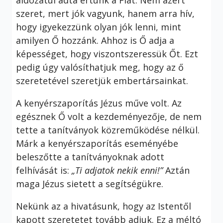
szeret, mert jók vagyunk, hanem arra hív,
hogy igyekezzünk olyan jók lenni, mint
amilyen Ő hozzánk. Ahhoz is Ő adja a
képességet, hogy viszontszeressük Őt. Ezt
pedig úgy valósíthatjuk meg, hogy az ő
szeretetével szeretjük embertársainkat.
A kenyérszaporítás Jézus műve volt. Az
egésznek Ő volt a kezdeményezője, de nem
tette a tanítványok közreműködése nélkül.
Márk a kenyérszaporítás eseményébe
beleszőtte a tanítványoknak adott
felhívását is:
„Ti adjatok nekik enni!”
Aztán
maga Jézus sietett a segítségükre.
Nekünk az a hivatásunk, hogy az Istentől
kapott szeretetet tovább adjuk. Ez a méltó