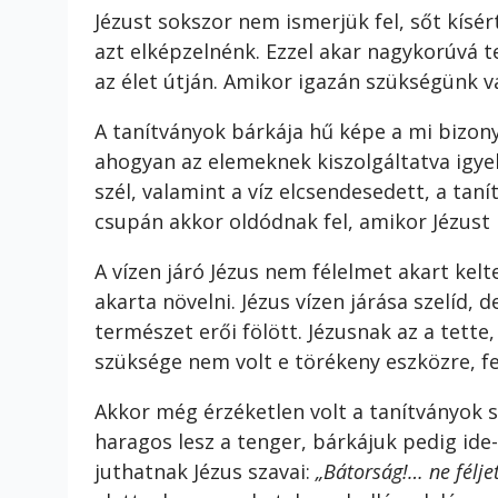
Jézust sokszor nem ismerjük fel, sőt kís
azt elképzelnénk. Ezzel akar nagykorúvá t
az élet útján. Amikor igazán szükségünk 
A tanítványok bárkája hű képe a mi bizony
ahogyan az elemeknek kiszolgáltatva igyek
szél, valamint a víz elcsendesedett, a tan
csupán akkor oldódnak fel, amikor Jézust
A vízen járó Jézus nem félelmet akart kel
akarta növelni. Jézus vízen járása szelíd, d
természet erői fölött. Jézusnak az a tette
szüksége nem volt e törékeny eszközre, fe
Akkor még érzéketlen volt a tanítványok s
haragos lesz a tenger, bárkájuk pedig id
juthatnak Jézus szavai:
„Bátorság!… ne féljet