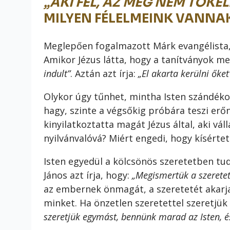
„AKI FÉL, AZ MÉG NEM TÖKÉL
MILYEN FÉLELMEINK VANNA
Meglepően fogalmazott Márk evangélista,
Amikor Jézus látta, hogy a tanítványok m
indult”
. Aztán azt írja:
„El akarta kerülni őket
Olykor úgy tűnhet, mintha Isten szándéko
hagy, szinte a végsőkig próbára teszi erő
kinyilatkoztatta magát Jézus által, aki vál
nyilvánvalóvá? Miért engedi, hogy kísértet
Isten egyedül a kölcsönös szeretetben tu
János azt írja, hogy:
„Megismertük a szeretete
az embernek önmagát, a szeretetét akarja
minket. Ha önzetlen szeretettel szeretjü
szeretjük egymást, bennünk marad az Isten, és