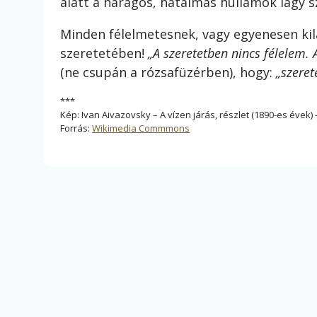
alatt a haragos, hatalmas hullámok lágy 
Minden félelmetesnek, vagy egyenesen kil
szeretetében!
„A szeretetben nincs félelem. 
(ne csupán a rózsafüzérben), hogy:
„szeret
***
Kép: Ivan Aivazovsky – A vízen járás, részlet (1890-es éve
Forrás:
Wikimedia Commmons