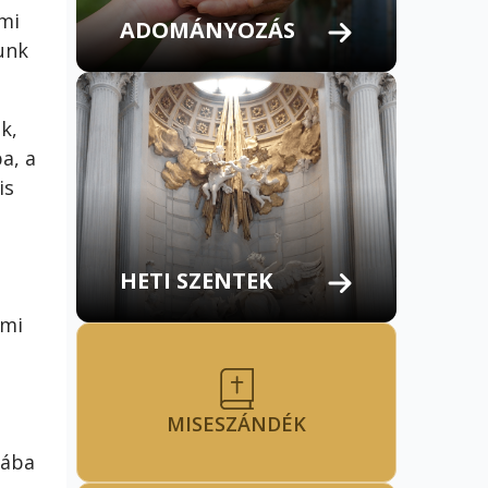
 mi
ADOMÁNYOZÁS
unk
k,
a, a
is
HETI SZENTEK
mmi
MISESZÁNDÉK
lába