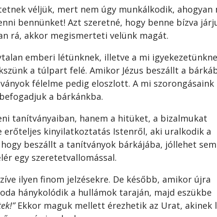
értetnek véljük, mert nem úgy munkálkodik, ahogyan
enni bennünket! Azt szeretné, hogy benne bízva járj
van rá, akkor megismerteti velünk magát.
talan emberi létünknek, illetve a mi igyekezetünkne
szünk a túlpart felé. Amikor Jézus beszállt a bárkáb
ítványok félelme pedig eloszlott. A mi szorongásaink 
 befogadjuk a bárkánkba.
teni tanítványaiban, hanem a hitüket, a bizalmukat
e erőteljes kinyilatkoztatás Istenről, aki uralkodik a
, hogy beszállt a tanítványok bárkájába, jóllehet se
lér egy szeretetvallomással.
zíve ilyen finom jelzésekre. De később, amikor újra
e-oda hánykolódik a hullámok taraján, majd eszükbe
ek!”
Ekkor maguk mellett érezhetik az Urat, akinek 