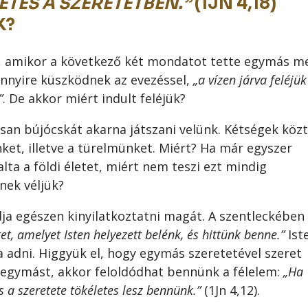
ETES A SZERETETBEN.”
(1JN 4,18)
K?
 amikor a következő két mondatot tette egymás me
ennyire küszködnek az evezéssel,
„a vízen járva feléjük
”
. De akkor miért indult feléjük?
san bújócskát akarna játszani velünk. Kétségek köz
nket, illetve a türelmünket. Miért? Ha már egyszer
lalta a földi életet, miért nem teszi ezt mindig
nek véljük?
dja egészen kinyilatkoztatni magát. A szentleckében
t, amelyet Isten helyezett belénk, és hittünk benne.”
Ist
 adni. Higgyük el, hogy egymás szeretetével szeret
k egymást, akkor feloldódhat bennünk a félelem:
„Ha
 a szeretete tökéletes lesz bennünk.”
(1Jn 4,12).