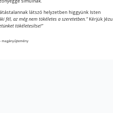
szőnyeggé simulnak.
átástalannak látszó helyzetben higgyünk Isten
Aki fél, az még nem tökéletes a szeretetben.”
Kérjük Jézu
etünket tökéletesítse!”
k) – magányűjtemény