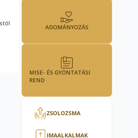
stól
ADOMÁNYOZÁS
MISE- ÉS GYÓNTATÁSI
REND
ZSOLOZSMA
IMAALKALMAK