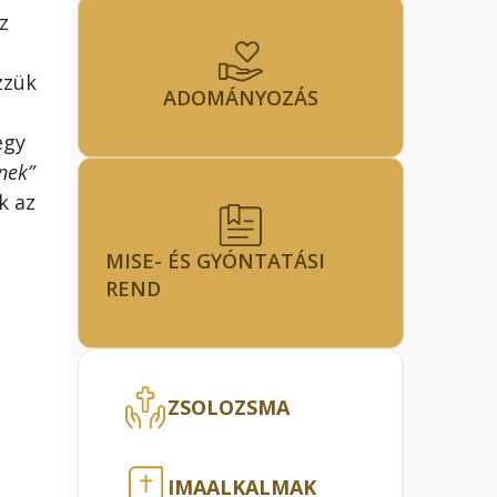
z
zzük
ADOMÁNYOZÁS
egy
nek”
k az
MISE- ÉS GYÓNTATÁSI
REND
ZSOLOZSMA
IMAALKALMAK