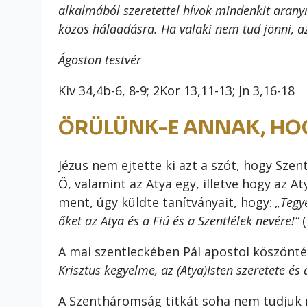
alkalmából szeretettel hívok mindenkit aran
közös hálaadásra. Ha valaki nem tud jönni, 
Ágoston testvér
Kiv 34,4b-6, 8-9; 2Kor 13,11-13; Jn 3,16-18
ÖRÜLÜNK-E ANNAK, HOG
Jézus nem ejtette ki azt a szót, hogy Szen
Ő, valamint az Atya egy, illetve hogy az A
ment, úgy küldte tanítványait, hogy:
„Tegy
őket az Atya és a Fiú és a Szentlélek nevére!”
A mai szentleckében Pál apostol köszöntés
Krisztus kegyelme, az (Atya)Isten szeretete és
A Szentháromság titkát soha nem tudjuk 