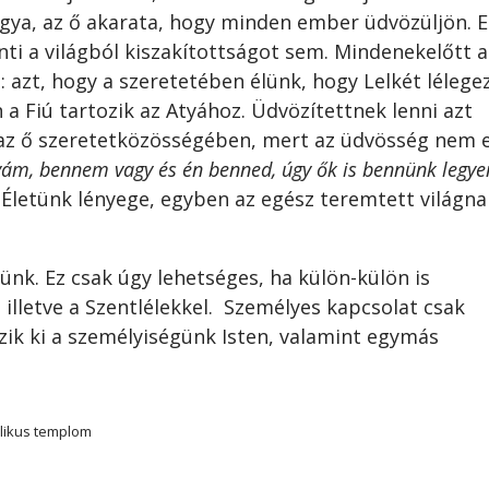
ya, az ő akarata, hogy minden ember üdvözüljön. E
nti a világból kiszakítottságot sem. Mindenekelőtt a
 azt, hogy a szeretetében élünk, hogy Lelkét lélege
 a Fiú tartozik az Atyához. Üdvözítettnek lenni azt
, az ő szeretetközösségében, mert az üdvösség nem 
yám, bennem vagy és én benned, úgy ők is bennünk legye
. Életünk lényege, egyben az egész teremtett világna
ünk. Ez csak úgy lehetséges, ha külön-külön is
 illetve a Szentlélekkel. Személyes kapcsolat csak
zik ki a személyiségünk Isten, valamint egymás
likus templom