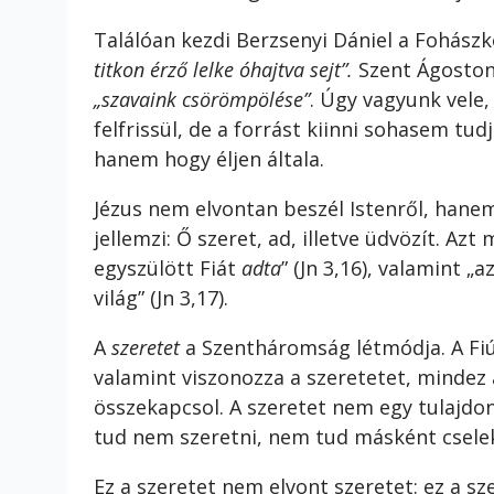
Találóan kezdi Berzsenyi Dániel a Fohász
titkon érző lelke óhajtva sejt”.
Szent Ágoston
„szavaink csörömpölése”
. Úgy vagyunk vele,
felfrissül, de a forrást kiinni sohasem tud
hanem hogy éljen általa.
Jézus nem elvontan beszél Istenről, hane
jellemzi: Ő szeret, ad, illetve üdvözít. Az
egyszülött Fiát
adta
” (Jn 3,16), valamint „
világ” (Jn 3,17).
A
szeretet
a Szentháromság létmódja. A Fiú 
valamint viszonozza a szeretetet, mindez a
összekapcsol. A szeretet nem egy tulajdon
tud nem szeretni, nem tud másként csele
Ez a szeretet nem elvont szeretet: ez a s