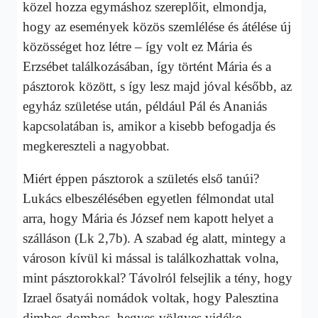
közel hozza egymáshoz szereplőit, elmondja,
hogy az események közös szemlélése és átélése új
közösséget hoz létre – így volt ez Mária és
Erzsébet találkozásában, így történt Mária és a
pásztorok között, s így lesz majd jóval később, az
egyház születése után, például Pál és Ananiás
kapcsolatában is, amikor a kisebb befogadja és
megkereszteli a nagyobbat.
Miért éppen pásztorok a születés első tanúi?
Lukács elbeszélésében egyetlen félmondat utal
arra, hogy Mária és József nem kapott helyet a
szálláson (Lk 2,7b). A szabad ég alatt, mintegy a
városon kívül ki mással is találkozhattak volna,
mint pásztorokkal? Távolról felsejlik a tény, hogy
Izrael ősatyái nomádok voltak, hogy Palesztina
dimbes-dombos, hegyes-völgyes vidéke