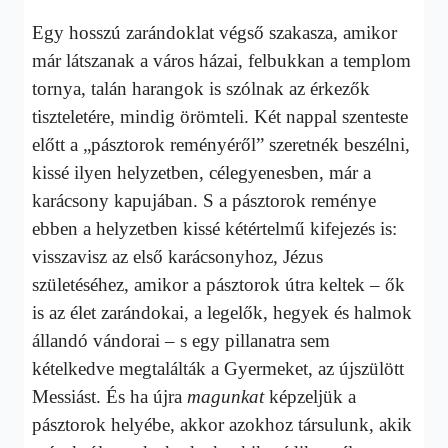
Egy hosszú zarándoklat végső szakasza, amikor
már látszanak a város házai, felbukkan a templom
tornya, talán harangok is szólnak az érkezők
tiszteletére, mindig örömteli. Két nappal szenteste
előtt a „pásztorok reményéről” szeretnék beszélni,
kissé ilyen helyzetben, célegyenesben, már a
karácsony kapujában. S a pásztorok reménye
ebben a helyzetben kissé kétértelmű kifejezés is:
visszavisz az első karácsonyhoz, Jézus
születéséhez, amikor a pásztorok útra keltek – ők
is az élet zarándokai, a legelők, hegyek és halmok
állandó vándorai – s egy pillanatra sem
kételkedve megtalálták a Gyermeket, az újszülött
Messiást. És ha újra
magunkat
képzeljük a
pásztorok helyébe, akkor azokhoz társulunk, akik