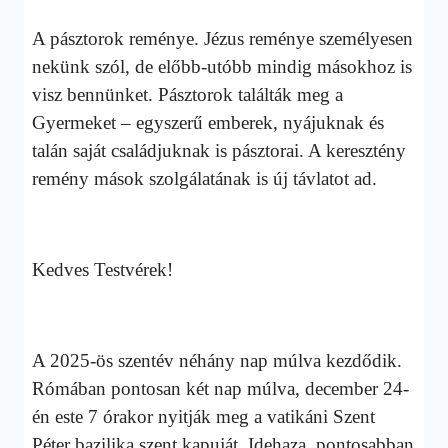
A pásztorok reménye. Jézus reménye személyesen
nekünk szól, de előbb-utóbb mindig másokhoz is
visz bennünket. Pásztorok találták meg a
Gyermeket – egyszerű emberek, nyájuknak és
talán saját családjuknak is pásztorai. A keresztény
remény mások szolgálatának is új távlatot ad.
Kedves Testvérek!
A 2025-ös szentév néhány nap múlva kezdődik.
Rómában pontosan két nap múlva, december 24-
én este 7 órakor nyitják meg a vatikáni Szent
Péter bazilika szent kapuját. Idehaza, pontosabban