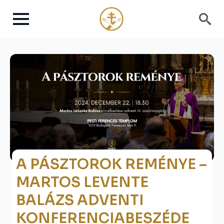
Search
for:
A PÁSZTOROK REMÉNYE –
MARTOS LEVENTE
BALÁZS ADVENTI
KONFERENCIABESZÉDE