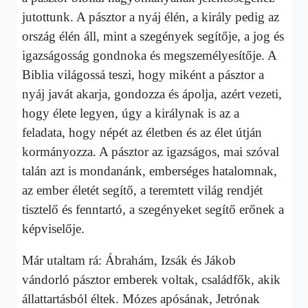
jutottunk. A pásztor a nyáj élén, a király pedig az
ország élén áll, mint a szegények segítője, a jog és
igazságosság gondnoka és megszemélyesítője. A
Biblia világossá teszi, hogy miként a pásztor a
nyáj javát akarja, gondozza és ápolja, azért vezeti,
hogy élete legyen, úgy a királynak is az a
feladata, hogy népét az életben és az élet útján
kormányozza. A pásztor az igazságos, mai szóval
talán azt is mondanánk, emberséges hatalomnak,
az ember életét segítő, a teremtett világ rendjét
tisztelő és fenntartó, a szegényeket segítő erőnek a
képviselője.
Már utaltam rá: Ábrahám, Izsák és Jákob
vándorló pásztor emberek voltak, családfők, akik
állattartásból éltek. Mózes apósának, Jetrónak