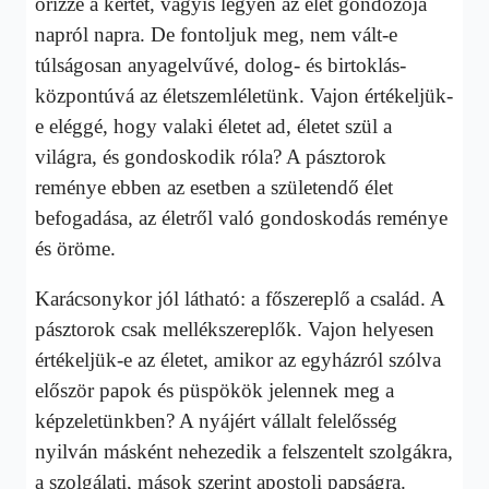
őrizze a kertet, vagyis legyen az élet gondozója
napról napra. De fontoljuk meg, nem vált-e
túlságosan anyagelvűvé, dolog- és birtoklás-
központúvá az életszemléletünk. Vajon értékeljük-
e eléggé, hogy valaki életet ad, életet szül a
világra, és gondoskodik róla? A pásztorok
reménye ebben az esetben a születendő élet
befogadása, az életről való gondoskodás reménye
és öröme.
Karácsonykor jól látható: a főszereplő a család. A
pásztorok csak mellékszereplők. Vajon helyesen
értékeljük-e az életet, amikor az egyházról szólva
először papok és püspökök jelennek meg a
képzeletünkben? A nyájért vállalt felelősség
nyilván másként nehezedik a felszentelt szolgákra,
a szolgálati, mások szerint apostoli papságra.