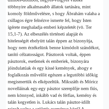
többnyire alkalmasabb állatok tartására, mint
komoly földművelésre, s hogy Ábrahám valaha a
csillagos égre felnézve ismerte fel, hogy Isten
ígérete meghaladja emberi képzeletét (vö. Ter
15,1-7). Az elbeszélés történeti alapját és
hitelességét ehelyütt talán éppen az bizonyítja,
hogy nem érzékelünk benne kimódolt szándékot,
tanító célzatosságot. Pásztorok voltak, éppen
pásztorok, esetlenek és emberiek, bizonyára
jóindulatúak és egy kissé kemények, ahogy e
foglalkozás művelőit egészen a legutóbbi időkig
megismertük és elképzeltük. Mikszáth és Móricz
novelláinak egy-egy pásztor szereplője nem fiús,
nem könnyed, inkább vad és férfias, kemény és
talán kegyetlen is. Lukács talán pásztor-idillt
rajzolt volna a születés eseménye köré? A