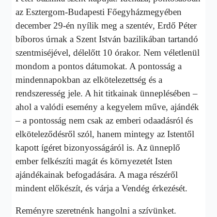
az Esztergom-Budapesti Főegyházmegyében
december 29-én nyílik meg a szentév, Erdő Péter
bíboros úrnak a Szent István bazilikában tartandó
szentmiséjével, délelőtt 10 órakor. Nem véletlenül
mondom a pontos dátumokat. A pontosság a
mindennapokban az elkötelezettség és a
rendszeresség jele. A hit titkainak ünneplésében –
ahol a valódi esemény a kegyelem műve, ajándék
– a pontosság nem csak az emberi odaadásról és
elköteleződésről szól, hanem mintegy az Istentől
kapott ígéret bizonyosságáról is. Az ünneplő
ember felkészíti magát és környezetét Isten
ajándékainak befogadására. A maga részéről
mindent előkészít, és várja a Vendég érkezését.
Reményre szeretnénk hangolni a szívünket.