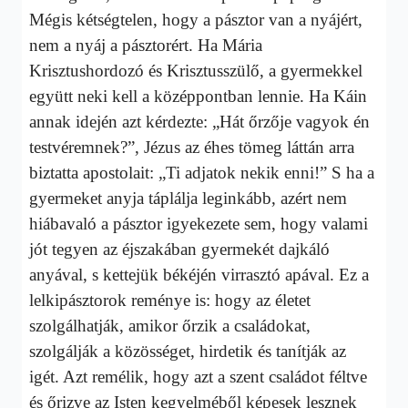
Mégis kétségtelen, hogy a pásztor van a nyájért,
nem a nyáj a pásztorért. Ha Mária
Krisztushordozó és Krisztusszülő, a gyermekkel
együtt neki kell a középpontban lennie. Ha Káin
annak idején azt kérdezte: „Hát őrzője vagyok én
testvéremnek?”, Jézus az éhes tömeg láttán arra
biztatta apostolait: „Ti adjatok nekik enni!” S ha a
gyermeket anyja táplálja leginkább, azért nem
hiábavaló a pásztor igyekezete sem, hogy valami
jót tegyen az éjszakában gyermekét dajkáló
anyával, s kettejük békéjén virrasztó apával. Ez a
lelkipásztorok reménye is: hogy az életet
szolgálhatják, amikor őrzik a családokat,
szolgálják a közösséget, hirdetik és tanítják az
igét. Azt remélik, hogy azt a szent családot féltve
és őrizve az Isten kegyelméből képesek lesznek