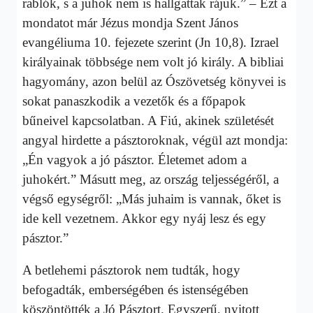
rablók, s a juhok nem is hallgattak rájuk.” – Ezt a
mondatot már Jézus mondja Szent János
evangéliuma 10. fejezete szerint (Jn 10,8). Izrael
királyainak többsége nem volt jó király. A bibliai
hagyomány, azon belül az Ószövetség könyvei is
sokat panaszkodik a vezetők és a főpapok
bűneivel kapcsolatban. A Fiú, akinek születését
angyal hirdette a pásztoroknak, végül azt mondja:
„Én vagyok a jó pásztor. Életemet adom a
juhokért.” Másutt meg, az ország teljességéről, a
végső egységről: „Más juhaim is vannak, őket is
ide kell vezetnem. Akkor egy nyáj lesz és egy
pásztor.”
A betlehemi pásztorok nem tudták, hogy
befogadták, emberségében és istenségében
köszöntötték a Jó Pásztort. Egyszerű, nyitott