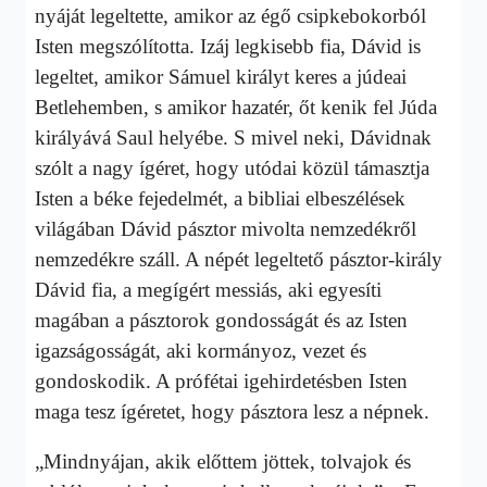
nyáját legeltette, amikor az égő csipkebokorból
Isten megszólította. Izáj legkisebb fia, Dávid is
legeltet, amikor Sámuel királyt keres a júdeai
Betlehemben, s amikor hazatér, őt kenik fel Júda
királyává Saul helyébe. S mivel neki, Dávidnak
szólt a nagy ígéret, hogy utódai közül támasztja
Isten a béke fejedelmét, a bibliai elbeszélések
világában Dávid pásztor mivolta nemzedékről
nemzedékre száll. A népét legeltető pásztor-király
Dávid fia, a megígért messiás, aki egyesíti
magában a pásztorok gondosságát és az Isten
igazságosságát, aki kormányoz, vezet és
gondoskodik. A prófétai igehirdetésben Isten
maga tesz ígéretet, hogy pásztora lesz a népnek.
„Mindnyájan, akik előttem jöttek, tolvajok és