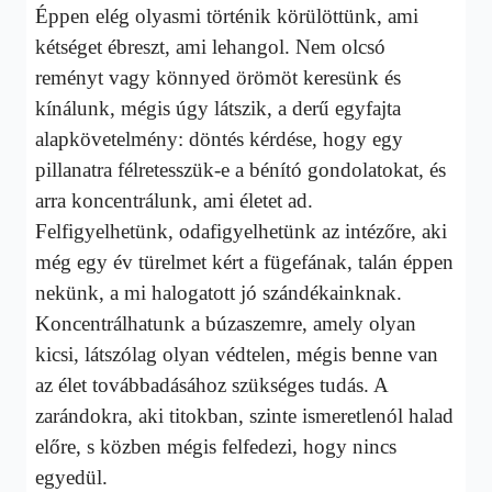
Éppen elég olyasmi történik körülöttünk, ami
kétséget ébreszt, ami lehangol. Nem olcsó
reményt vagy könnyed örömöt keresünk és
kínálunk, mégis úgy látszik, a derű egyfajta
alapkövetelmény: döntés kérdése, hogy egy
pillanatra félretesszük-e a bénító gondolatokat, és
arra koncentrálunk, ami életet ad.
Felfigyelhetünk, odafigyelhetünk az intézőre, aki
még egy év türelmet kért a fügefának, talán éppen
nekünk, a mi halogatott jó szándékainknak.
Koncentrálhatunk a búzaszemre, amely olyan
kicsi, látszólag olyan védtelen, mégis benne van
az élet továbbadásához szükséges tudás. A
zarándokra, aki titokban, szinte ismeretlenól halad
előre, s közben mégis felfedezi, hogy nincs
egyedül.