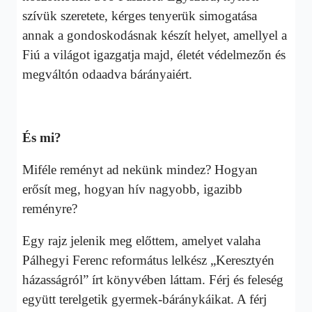
szívük szeretete, kérges tenyerük simogatása
annak a gondoskodásnak készít helyet, amellyel a
Fiú a világot igazgatja majd, életét védelmezőn és
megváltón odaadva bárányaiért.
És mi?
Miféle reményt ad nekünk mindez? Hogyan
erősít meg, hogyan hív nagyobb, igazibb
reményre?
Egy rajz jelenik meg előttem, amelyet valaha
Pálhegyi Ferenc református lelkész „Keresztyén
házasságról” írt könyvében láttam. Férj és feleség
együtt terelgetik gyermek-báránykáikat. A férj