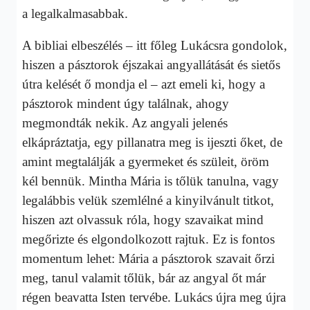
a legalkalmasabbak.
A bibliai elbeszélés – itt főleg Lukácsra gondolok,
hiszen a pásztorok éjszakai angyallátását és sietős
útra kelését ő mondja el – azt emeli ki, hogy a
pásztorok mindent úgy találnak, ahogy
megmondták nekik. Az angyali jelenés
elkápráztatja, egy pillanatra meg is ijeszti őket, de
amint megtalálják a gyermeket és szüleit, öröm
kél bennük. Mintha Mária is tőlük tanulna, vagy
legalábbis velük szemlélné a kinyilvánult titkot,
hiszen azt olvassuk róla, hogy szavaikat mind
megőrizte és elgondolkozott rajtuk. Ez is fontos
momentum lehet: Mária a pásztorok szavait őrzi
meg, tanul valamit tőlük, bár az angyal őt már
régen beavatta Isten tervébe. Lukács újra meg újra