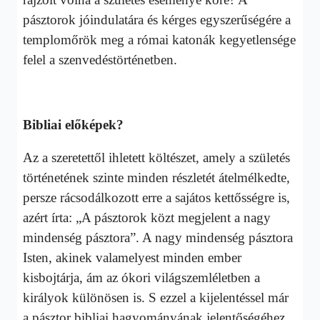
pásztorok jóindulatára és kérges egyszerűségére a
templomőrök meg a római katonák kegyetlensége
felel a szenvedéstörténetben.
Bibliai előképek?
Az a szeretettől ihletett költészet, amely a születés
történetének szinte minden részletét átelmélkedte,
persze rácsodálkozott erre a sajátos kettősségre is,
azért írta: „A pásztorok közt megjelent a nagy
mindenség pásztora”. A nagy mindenség pásztora
Isten, akinek valamelyest minden ember
kisbojtárja, ám az ókori világszemléletben a
királyok különösen is. S ezzel a kijelentéssel már
a pásztor bibliai hagyományának jelentőségéhez