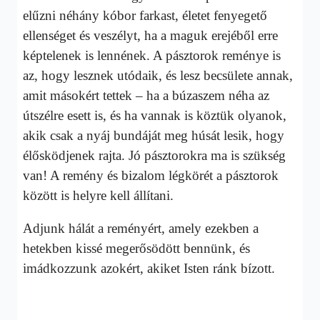
elűzni néhány kóbor farkast, életet fenyegető
ellenséget és veszélyt, ha a maguk erejéből erre
képtelenek is lennének. A pásztorok reménye is
az, hogy lesznek utódaik, és lesz becsülete annak,
amit másokért tettek – ha a búzaszem néha az
útszélre esett is, és ha vannak is köztük olyanok,
akik csak a nyáj bundáját meg húsát lesik, hogy
élősködjenek rajta. Jó pásztorokra ma is szükség
van! A remény és bizalom légkörét a pásztorok
között is helyre kell állítani.
Adjunk hálát a reményért, amely ezekben a
hetekben kissé megerősödött bennünk, és
imádkozzunk azokért, akiket Isten ránk bízott.