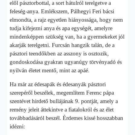
elől pásztorbottal, a sort hátulról terelgetve a
feleség-anya. Emlékszem, Pálhegyi Feri bácsi
elmondta, a rajz egyetlen hiányossága, hogy nem
tudja kifejezni anya és apa egységét, amelyre
mindenképpen szükség van, ha a gyermekeket jól
akarják terelgetni. Furcsán hangzik talán, de a
pásztori teendőkben az asszony is osztozik,
gondoskodása gyakran ugyanúgy törvényadó és
nyilván életet mentő, mint az apáé.
Ha már az édesapák és édesanyák pásztori
szerepéről beszélek, megemlítem Ferenc pápa
szentévet hirdető bullájának 9. pontját, amely a
remény jeleit áttekintve a fiatalokról és az élet
továbbadásáról beszél. Érdemes kissé hosszabban
idézni: