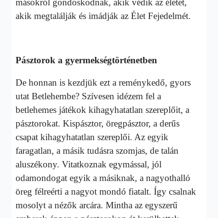
másokról gondoskodnak, akik védik az életet,
akik megtalálják és imádják az Élet Fejedelmét.
Pásztorok a gyermekségtörténetben
De honnan is kezdjük ezt a reménykedő, gyors
utat Betlehembe? Szívesen idézem fel a
betlehemes játékok kihagyhatatlan szereplőit, a
pásztorokat. Kispásztor, öregpásztor, a derűs
csapat kihagyhatatlan szereplői. Az egyik
faragatlan, a másik tudásra szomjas, de talán
aluszékony. Vitatkoznak egymással, jól
odamondogat egyik a másiknak, a nagyothalló
öreg félreérti a nagyot mondó fiatalt. Így csalnak
mosolyt a nézők arcára. Mintha az egyszerű