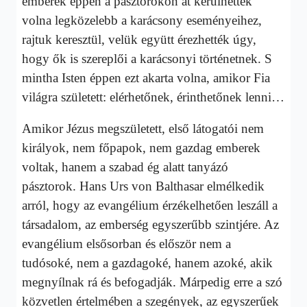
emberek éppen a pásztorokon át kerülhettek
volna legközelebb a karácsony eseményeihez,
rajtuk keresztül, velük együtt érezhették úgy,
hogy ők is szereplői a karácsonyi történetnek. S
mintha Isten éppen ezt akarta volna, amikor Fia
világra született: elérhetőnek, érinthetőnek lenni…
Amikor Jézus megszületett, első látogatói nem
királyok, nem főpapok, nem gazdag emberek
voltak, hanem a szabad ég alatt tanyázó
pásztorok. Hans Urs von Balthasar elmélkedik
arról, hogy az evangélium érzékelhetően leszáll a
társadalom, az emberség egyszerűbb szintjére. Az
evangélium elsősorban és először nem a
tudósoké, nem a gazdagoké, hanem azoké, akik
megnyílnak rá és befogadják. Márpedig erre a szó
közvetlen értelmében a szegények, az egyszerűek