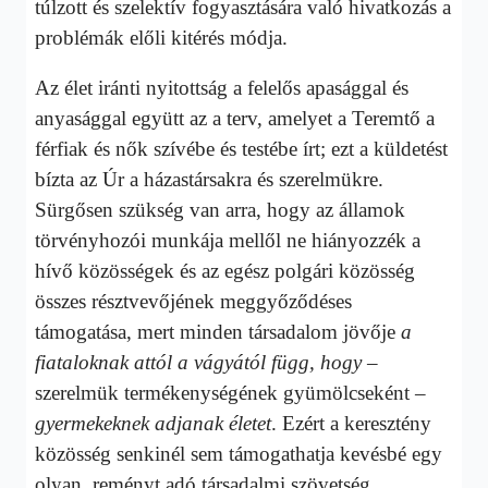
túlzott és szelektív fogyasztására való hivatkozás a
problémák előli kitérés módja.
Az élet iránti nyitottság a felelős apasággal és
anyasággal együtt az a terv, amelyet a Teremtő a
férfiak és nők szívébe és testébe írt; ezt a küldetést
bízta az Úr a házastársakra és szerelmükre.
Sürgősen szükség van arra, hogy az államok
törvényhozói munkája mellől ne hiányozzék a
hívő közösségek és az egész polgári közösség
összes résztvevőjének meggyőződéses
támogatása, mert minden társadalom jövője
a
fiataloknak attól a vágyától függ, hogy
–
szerelmük termékenységének gyümölcseként –
gyermekeknek adjanak életet
. Ezért a keresztény
közösség senkinél sem támogathatja kevésbé egy
olyan, reményt adó társadalmi szövetség