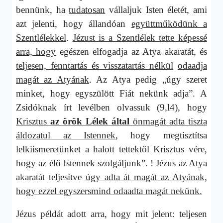
bennünk, ha
tudatosan
vállaljuk Isten életét, ami
azt jelenti, hogy állandóan
együttműködünk a
Szentlélekkel
.
Jézust is a Szentlélek tette képessé
arra, hogy
egészen elfogadja az Atya akaratát, és
teljesen, fenntartás és visszatartás nélkül
odaadja
magát az Atyának
. Az Atya pedig „úgy szeret
minket, hogy egyszülött Fiát nekünk adja”. A
Zsidóknak írt levélben olvassuk (9,l4), hogy
Krisztus
az örök Lélek által
önmagát adta tiszta
áldozatul az Istennek
, hogy megtisztítsa
lelkiismeretünket a halott tettektől Krisztus vére,
hogy az élő Istennek szolgáljunk”. !
Jézus
az Atya
akaratát teljesítve
úgy adta át magát az Atyának,
hogy ezzel egyszersmind odaadta magát nekünk.
Jézus példát adott arra, hogy mit jelent: teljesen