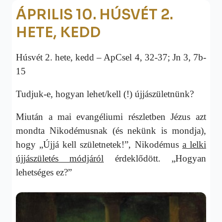
ÁPRILIS 10. HÚSVÉT 2.
HETE, KEDD
Húsvét 2. hete, kedd – ApCsel 4, 32-37; Jn 3, 7b-
15
Tudjuk-e, hogyan lehet/kell (!) újjászületnünk?
Miután a mai evangéliumi részletben Jézus azt
mondta Nikodémusnak (és nekünk is mondja),
hogy „Újjá kell születnetek!”, Nikodémus
a lelki
újjászületés módjáról
érdeklődött. „Hogyan
lehetséges ez?”