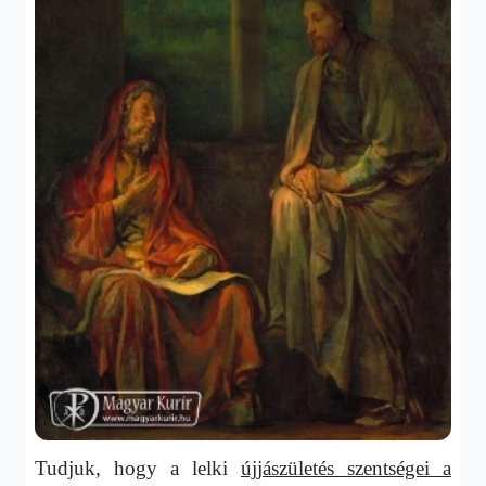
Tudjuk, hogy a lelki
újjászületés szentségei a