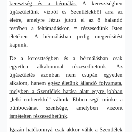
keresztség és a bérmálás.
A keresztségben
újjászületünk vízből és Szentlélekből arra az
életre, amelyre Jézus jutott el az ő halandó
testében a feltámadáskor, = részesedünk Isten
életében. A bérmálásban pedig megerősítést
kapunk.
De a keresztségben és a bérmálásban csak
egyetlen alkalommal részesedhetünk. Az
újjászületés azonban nem csupán egyetlen
alkalom, hanem
egész életünk állandó folyamata,
melyben a Szentlélek hatása alatt egyre jobban
„lelki emberekké” válunk
. Ebben
segít minket a
bűnbocsánat szentsége
, amelyben viszont
ismételten részesedhetünk
.
Igazán hatékonnyá csak akkor válik a Szentlélek