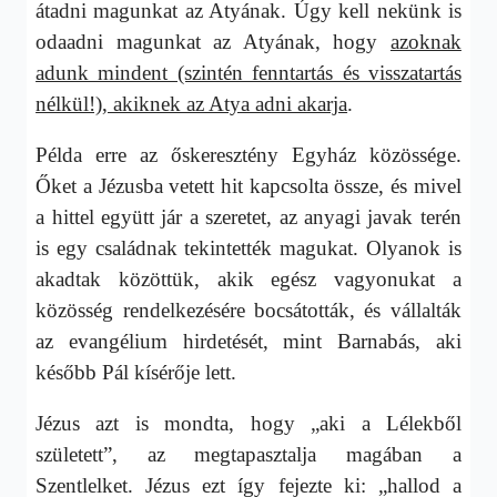
átadni magunkat az Atyának. Úgy kell nekünk is
odaadni magunkat az Atyának, hogy
azoknak
adunk mindent (szintén fenntartás és visszatartás
nélkül!), akiknek az Atya adni akarja
.
Példa erre az őskeresztény Egyház közössége.
Őket a Jézusba vetett hit kapcsolta össze, és mivel
a hittel együtt jár a szeretet, az anyagi javak terén
is egy családnak tekintették magukat. Olyanok is
akadtak közöttük, akik egész vagyonukat a
közösség rendelkezésére bocsátották, és vállalták
az evangélium hirdetését, mint Barnabás, aki
később Pál kísérője lett.
Jézus azt is mondta, hogy „aki a Lélekből
született”, az megtapasztalja magában a
Szentlelket. Jézus ezt így fejezte ki: „hallod a