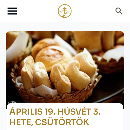
Search
for:
ÁPRILIS 19. HÚSVÉT 3.
HETE, CSÜTÖRTÖK