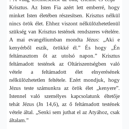
Krisztus. Az Isten Fia azért lett emberré, hogy
minket Isten életében részesítsen. Krisztus nélkül
nincs örök élet. Ehhez viszont nélkülözhetetlenül
szükség van Krisztus testének rendszeres vételére.
A mai evangéliumban mondta Jézus: „Aki e
kenyérből eszik, örökké él.” És hogy „Én
feltámasztom őt az utolsó napon.” Krisztus
feltámadott testének az Oltáriszentségben való
vétele a feltámadott élet elnyerésének
nélkülözhetetlen feltétele. Ezért mondjuk, hogy
Jézus teste számunkra az örök élet „kenyere”.
Istennel való személyes kapcsolatunk éltetője
tehát Jézus (Jn 14,6), az ő feltámadott testének
vétele által. „Senki sem juthat el az Atyához, csak
általam.”