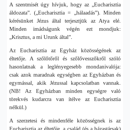
A szentmisét úgy hívjuk, hogy az „Eucharisztia
áldozata”. („Eucharisztia = „hálaadás”). Minden
kérésünket Jézus által terjesztjük az Atya elé.
Minden imádságunk végén ezt mondjuk:
„Krisztus, a mi Urunk által”.
Az Eucharisztia az Egyház közösségének az
éltetője. A szőlőtőről és szőlővesszőkről szóló
hasonlatnak a leglényegesebb mondanivalója:
csak azok maradnak egységben az Egyházban és
egymással, akik Jézussal kapcsolatban vannak.
(NB! Az Egyházban minden egységre való
törekvés kudarcra van ítélve az Eucharisztia
nélkül.)
A szerzetesi és mindenféle közösségnek is az
Eucharisztia az éltetője, a család (és a házastársak)