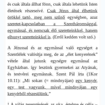
és csak általa állhat fönn, csak általa lehetünk Isten
életének részeseivé.
Csak Jézus által élhetünk
örökké tartó, meg nem szűnő
egységben, azaz
szeretet-kapcsolatban a Szentháromsággal,
egymással, és nemcsak élő szeretteinkkel, hanem
elhunyt szeretteinkkel is
. (Erről kedden volt szó.)
A Jézussal és az egymással való egységet a
Szentlélek valósítja meg, de az „élet kenyerének”
vétele által jutunk egységre egymással az
Egyházban. így leszünk gyermekei az Atyának,
és testvérei egymásnak. Szent Pál írta (1Kor
10.11): „Mi sokan (= mindnyájan)
egy kenyér,
egy test vagyunk, mivel mindnyájan egy
kenyérből részesülünk.
”
! A világ teremtésének az oka, értelme és célja –