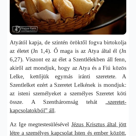
Atyától kapja, de szintén öröktől fogva birtokolja
az életet (Jn 1,4). Ő maga is az Atya által él (Jn
6,27). Viszont ez az élet a Szentlélekben áll fenn,
akiről azt mondjuk, hogy az Atya és a Fiú közös
Lelke, kettőjük egymás iránti szeretete. A
Szentlelket ezért a Szeretet Lelkének is mondjuk:
az isteni személyeket a személyes Szeretet köti
össze. A Szentháromság tehát „
szeretet-
kapcsolatokból” áll
.
Az Ige megtestesülésével
Jézus Krisztus által jött
létre a személyes kapcsolat Isten és ember között
,