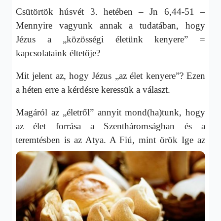
Csütörtök húsvét 3. hetében – Jn 6,44-51 –
Mennyire vagyunk annak a tudatában, hogy
Jézus a „közösségi életünk kenyere” =
kapcsolataink éltetője?
Mit jelent az, hogy Jézus „az élet kenyere”? Ezen
a héten erre a kérdésre keressük a választ.
Magáról az „életről” annyit mond(ha)tunk, hogy
az élet forrása a Szentháromságban és a
teremtésben is az Atya.
A Fiú, mint örök Ige az