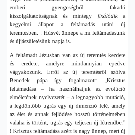
emberi gyengeségből fakadó
kiszolgáltatottságnak és mintegy
fixálódik
a
kegyelmi állapot a feltámadás utáni új
teremtésben. ! Húsvét ünnepe a mi feltámadásunk
és újjászületésünk napja is.
A feltámadt Jézusban van az új teremtés kezdete
és eredete, amelyre mindannyian epedve
vágyakozunk. Erről az új teremtésről szólva
Benedek pápa így fogalmazott: „Krisztus
feltámadása – ha használhatjuk az evolúció
elméletének nyelvezetét – a legnagyobb mutáció,
a legdöntőbb ugrás egy új dimenzió felé, amely
az élet és annak fejlődése hosszú történelmében
valaha is történt, ugrás egy teljesen új létrendbe.”
! Krisztus feltámadása azért is nagy ünnep, mert új