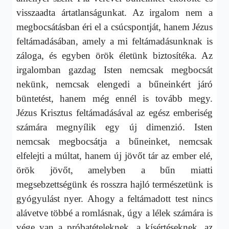
visszaadta ártatlanságunkat. Az irgalom nem a
megbocsátásban éri el a csúcspontját, hanem Jézus
feltámadásában, amely a mi feltámadásunknak is
záloga, és egyben örök életünk biztosítéka. Az
irgalomban gazdag Isten nemcsak megbocsát
nekünk, nemcsak elengedi a bűneinkért járó
büntetést, hanem még ennél is tovább megy.
Jézus Krisztus feltámadásával az egész emberiség
számára megnyílik egy új dimenzió. Isten
nemcsak megbocsátja a bűneinket, nemcsak
elfelejti a múltat, hanem új jövőt tár az ember elé,
örök jövőt, amelyben a bűn miatti
megsebzettségünk és rosszra hajló természetünk is
gyógyulást nyer. Ahogy a feltámadott test nincs
alávetve többé a romlásnak, úgy a lélek számára is
vége van a próbatételeknek, a kísértéseknek, az