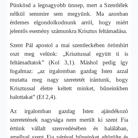
Pünkösd a legnagyobb ünnep, mert a Szentlélek
nélkül semmire sem megyünk. Ma azonban
érdemes elgondolkodnunk arról, hogy miért
jelentős esemény számunkra Krisztus feltámadása.
Szent Pál apostol a mai szentleckében örömhírt
oszt meg velünk: „Krisztussal együtt ti is
feltámadtatok” (Kol 3,1). Máshol pedig így
fogalmaz: „az irgalomban gazdag Isten azzal
mutatta meg nagy szeretetét irántunk, hogy
Krisztussal életre keltett minket, bűneinkben
halottakat” (Ef 2,4).
Az irgalomban gazdag Isten ajándékozó
szeretetének nagysága nem merült ki szent Fia
értünk vállalt szenvedésében és halálában,
amellyel szent Fia vérével bűneinket eltörölte és