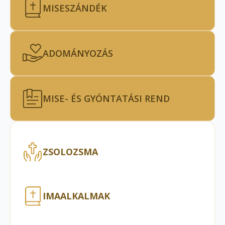
MISESZÁNDÉK
ADOMÁNYOZÁS
MISE- ÉS GYÓNTATÁSI REND
ZSOLOZSMA
IMAALKALMAK