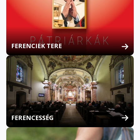
FERENCIEK TERE
FERENCESSÉG
MULTILINGUAL CONFESSION