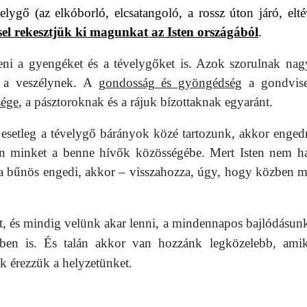
elygő (az elkóborló, elcsatangoló, a rossz úton járó, elté
ssel rekesztjük ki magunkat az Isten országából
.
eni a gyengéket és a tévelygőket is. Azok szorulnak na
e a veszélynek. A
gondosság és gyöngédség
a gondvise
sége
, a pásztoroknak és a rájuk bízottaknak egyaránt.
esetleg a tévelygő bárányok közé tartozunk, akkor enge
sen minket a benne hívők közösségébe. Mert Isten nem h
a a bűnös engedi, akkor – visszahozza, úgy, hogy közben m
t, és mindig velünk akar lenni, a mindennapos bajlódásun
kben is. És talán akkor van hozzánk legközelebb, ami
k érezzük a helyzetünket.