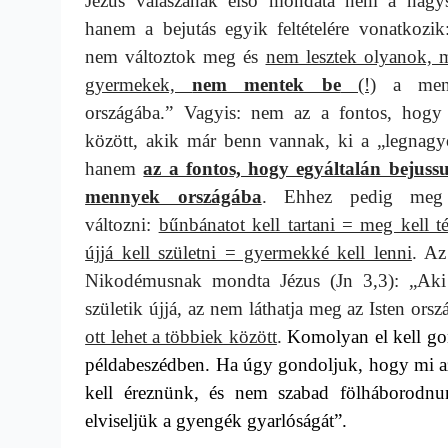
Jézus válaszának első mondata nem a nagys
hanem a bejutás egyik feltételére vonatkozik
nem változtok meg és
nem lesztek olyanok, m
gyermekek,
nem mentek be
(!)
a men
országába.” Vagyis: nem az a fontos, hogy
között, akik már benn vannak, ki a „legnagy
hanem
az a fontos, hogy egyáltalán bejuss
mennyek országába
. Ehhez pedig meg 
változni:
bűnbánatot kell tartani = meg kell t
újjá kell születni = gyermekké kell lenni
. Az
Nikodémusnak mondta Jézus (Jn 3,3): „Ak
születik újjá, az nem láthatja meg az Isten ors
ott lehet a többiek között
.
Komolyan el kell gon
példabeszédben. Ha úgy gondoljuk, hogy mi az 
kell éreznünk, és nem szabad fölháborodnu
elviseljük a gyengék gyarlóságát”.