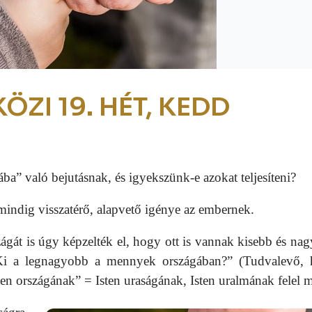
ÖZI 19. HÉT, KEDD
ába” való bejutásnak, és igyekszünk-e azokat teljesíteni?
 mindig visszatérő, alapvető igénye az embernek.
ágát is úgy képzelték el, hogy ott is vannak kisebb és na
: „Ki a legnagyobb a mennyek országában?” (Tudvalevő,
n országának” = Isten uraságának, Isten uralmának felel 