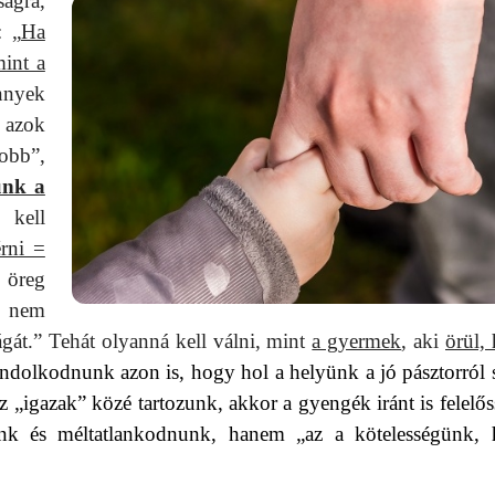
ágra,
: „
Ha
int a
nyek
 azok
obb”,
unk a
kell
érni =
 öreg
i nem
zágát.” Tehát olyanná kell válni, mint
a gyermek
, aki
örül,
dolkodnunk azon is, hogy hol a helyünk a jó pásztorról 
„igazak” közé tartozunk, akkor a gyengék iránt is felelős
nk és méltatlankodnunk, hanem „az a kötelességünk,