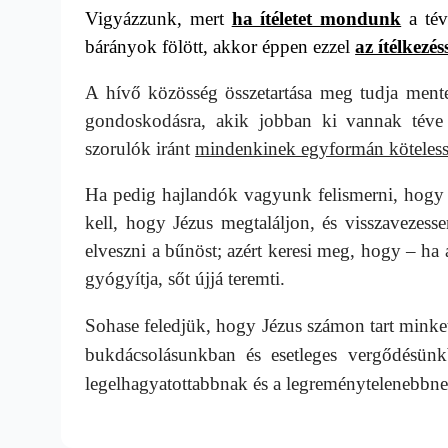
Vigyázzunk, mert
ha ítéletet mondunk
a tév
bárányok fölött, akkor éppen ezzel
az ítélkezé
A hívő közösség összetartása meg tudja ment
gondoskodásra, akik jobban ki vannak tév
szorulók iránt
mindenkinek egyformán köteles
Ha pedig hajlandók vagyunk felismerni, hogy 
kell, hogy Jézus megtaláljon, és visszavezes
elveszni a bűnöst; azért keresi meg, hogy – h
gyógyítja, sőt újjá teremti.
Sohase feledjük, hogy Jézus számon tart minke
bukdácsolásunkban és esetleges vergődésün
legelhagyatottabbnak és a legreménytelenebbne