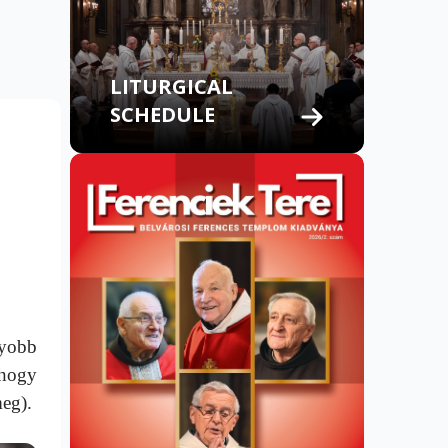
LITURGICAL
SCHEDULE
gyobb
 hogy
meg).