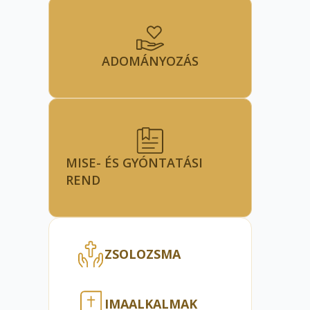
ADOMÁNYOZÁS
MISE- ÉS GYÓNTATÁSI
REND
ZSOLOZSMA
IMAALKALMAK