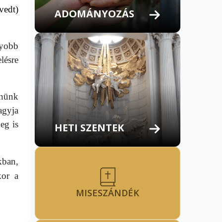
vedt)
ADOMÁNYOZÁS
gyobb
lésre
dnünk
agyja
eg is
HETI SZENTEK
kban,
kor a
MISESZÁNDÉK