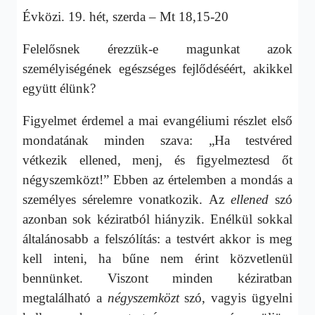
Évközi. 19. hét, szerda – Mt 18,15-20
Felelősnek érezzük-e magunkat azok
személyiségének egészséges fejlődéséért, akikkel
együtt élünk?
Figyelmet érdemel a mai evangéliumi részlet első
mondatának minden szava: „Ha testvéred
vétkezik ellened, menj, és figyelmeztesd őt
négyszemközt!” Ebben az értelemben a mondás a
személyes sérelemre vonatkozik. Az
ellened
szó
azonban sok kéziratból hiányzik. Enélkül sokkal
általánosabb a felszólítás: a testvért akkor is meg
kell inteni, ha bűne nem érint közvetlenül
bennünket. Viszont minden kéziratban
megtalálható a
négyszemközt
szó, vagyis ügyelni