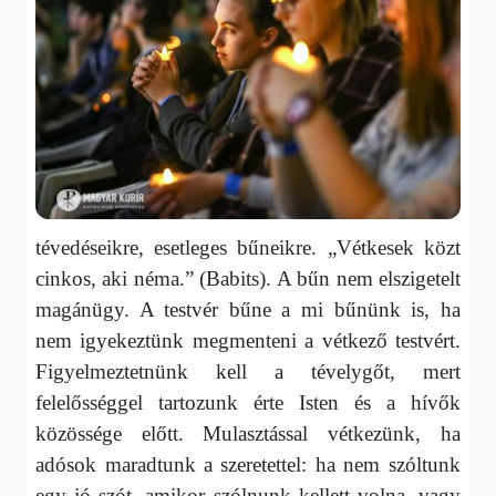
tévedéseikre, esetleges bűneikre. „Vétkesek közt
cinkos, aki néma.” (Babits). A bűn nem elszigetelt
magánügy. A testvér bűne a mi bűnünk is, ha
nem igyekeztünk megmenteni a vétkező testvért.
Figyelmeztetnünk kell a tévelygőt, mert
felelősséggel tartozunk érte Isten és a hívők
közössége előtt. Mulasztással vétkezünk, ha
adósok maradtunk a szeretettel: ha nem szóltunk
egy jó szót, amikor szólnunk kellett volna, vagy