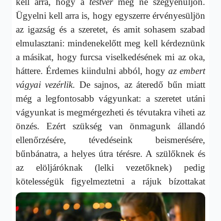
kell arra, hogy a
testvér
meg ne szégyenüljön.
Ügyelni kell arra is, hogy egyszerre érvényesüljön
az igazság és a szeretet, és amit sohasem szabad
elmulasztani: mindenekelőtt meg kell kérdeznünk
a másikat, hogy furcsa viselkedésének mi az oka,
háttere. Érdemes kiindulni abból, hogy
az embert
vágyai vezérlik
. De sajnos, az áteredő bűn miatt
még a legfontosabb vágyunkat: a szeretet utáni
vágyunkat is megmérgezheti és tévutakra viheti az
önzés. Ezért szükség van önmagunk állandó
ellenőrzésére, tévedéseink beismerésére,
bűnbánatra, a helyes útra térésre. A szülőknek és
az elöljáróknak (lelki vezetőknek) pedig
kötelességük figyelmeztetni a rájuk
bízottakat