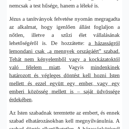
nemcsak a test hűsége, hanem a léleké is.
Jézus a tanítványok felvetése nyomán megragadta
az alkalmat, hogy igenlően állást foglaljon a
nőtlen, illetve a szűzi élet vállalásának
lehetőségéről is. De hozzátette:
a házasságról
lemondani csak „a mennyek országáért” szabad.
Tehát nem kényelemből vagy a kockázatoktól
való félelem miatt
. Vagyis
mindenkinek
határozott és végleges döntést kell hozni Isten
mellett és ezzel együtt egy ember, vagy egy
emberi közösség mellett is – saját üdvössége
érdekében
.
Az Isten szabadnak teremtette az embert, és ennek
szabad elhatározásokban kell megnyilvánulnia. A
szabad döntés elkerülhetetlen. A házasságkötésnél