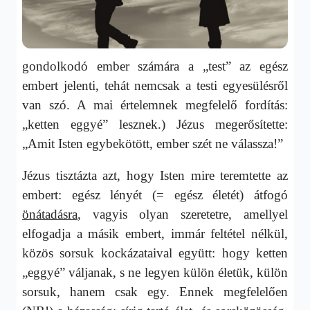
gondolkodó ember számára a „test” az egész
embert jelenti, tehát nemcsak a testi egyesülésről
van szó. A mai értelemnek megfelelő fordítás:
„ketten eggyé” lesznek.) Jézus megerősítette:
„Amit Isten egybekötött, ember szét ne válassza!”
Jézus tisztázta azt, hogy Isten mire teremtette az
embert: egész lényét (= egész életét) átfogó
önátadásra
, vagyis olyan szeretetre, amellyel
elfogadja a másik embert, immár feltétel nélkül,
közös sorsuk kockázataival együtt: hogy ketten
„eggyé” váljanak, s ne legyen külön életük, külön
sorsuk, hanem csak egy. Ennek megfelelően