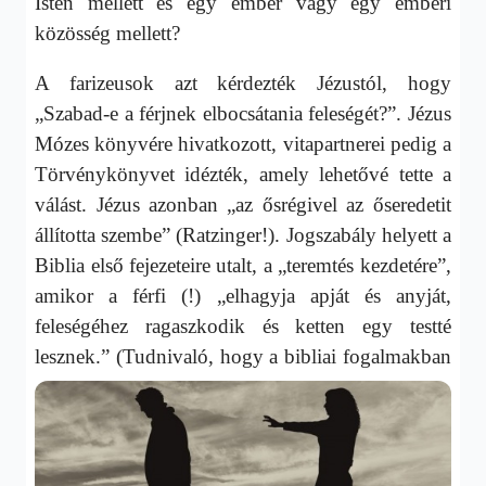
Isten mellett és egy ember vagy egy emberi
közösség mellett?
A farizeusok azt kérdezték Jézustól, hogy
„Szabad-e a férjnek elbocsátania feleségét?”. Jézus
Mózes könyvére hivatkozott, vitapartnerei pedig a
Törvénykönyvet idézték, amely lehetővé tette a
válást. Jézus azonban „az ősrégivel az őseredetit
állította szembe” (Ratzinger!). Jogszabály helyett a
Biblia első fejezeteire utalt, a „teremtés kezdetére”,
amikor a férfi (!) „elhagyja apját és anyját,
feleségéhez ragaszkodik és ketten egy testté
lesznek.”
(Tudnivaló, hogy a bibliai fogalmakban