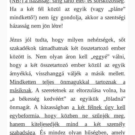
(NB!) a házasság: sírig tartó élet- és sorsközösség
.
Ha a két fél közül az egyik (vagy „pláne”
mindkettő!) nem így gondolja, akkor a szentségi
házasság nem jön létre!
Jézus jól tudta, hogy milyen nehézségek, sőt
szakadékok támadhatnak két összetartozó ember
között is. Nem olyan áron kell „eggyé” válni,
hogy a két összetartozó ember közül az egyik
árnyékká, visszhanggá váljék a másik mellett.
Mindketten teljes önmagukkal tartoznak a
másiknak
. A szeretetnek az eltorzulása volna, ha
„a békesség kedvéért” az egyikük „föladná”
önmagát. A házasságban
a két félnek úgy kell
egybeforrnia, hogy közben ne szűnjék meg,
hanem kiteljesedjék mind a két személy
szabadsága
. És mindez olyan hűségben, amely