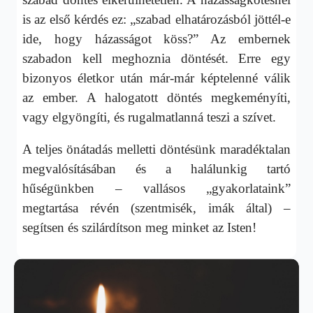
is az első kérdés ez: „szabad elhatározásból jöttél-e
ide, hogy házasságot köss?” Az embernek
szabadon kell meghoznia döntését. Erre egy
bizonyos életkor után már-már képtelenné válik
az ember. A halogatott döntés megkeményíti,
vagy elgyöngíti, és rugalmatlanná teszi a szívet.
A teljes önátadás melletti döntésünk maradéktalan
megvalósításában és a halálunkig tartó
hűségünkben – vallásos „gyakorlataink”
megtartása révén (szentmisék, imák által) –
segítsen és szilárdítson meg minket az Isten!