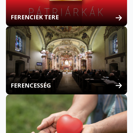
FERENCIEK TERE
FERENCESSÉG
MULTILINGUAL CONFESSION