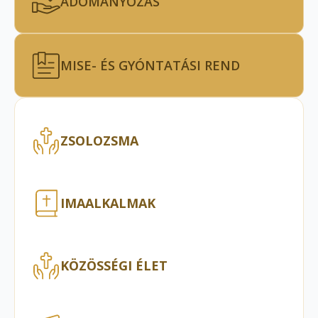
ADOMÁNYOZÁS
MISE- ÉS GYÓNTATÁSI REND
ZSOLOZSMA
IMAALKALMAK
KÖZÖSSÉGI ÉLET