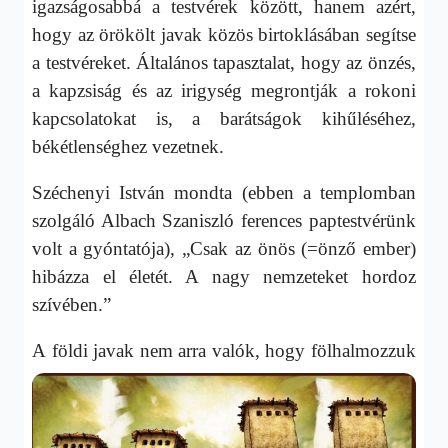
igazságosabbá a testvérek között, hanem azért,
hogy az örökölt javak közös birtoklásában segítse
a testvéreket. Általános tapasztalat, hogy az önzés,
a kapzsiság és az irigység megrontják a rokoni
kapcsolatokat is, a barátságok kihűléséhez,
békétlenséghez vezetnek.
Széchenyi István mondta (ebben a templomban
szolgáló Albach Szaniszló ferences paptestvérünk
volt a gyóntatója), „Csak az önös (=önző ember)
hibázza el életét. A nagy nemzeteket hordoz
szívében.”
A
földi javak nem arra valók, hogy fölhalmozzuk