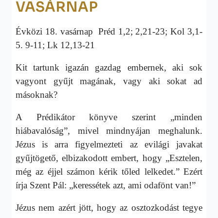
VASÁRNAP
Évközi 18. vasárnap
Préd 1,2; 2,21-23; Kol 3,1-
5. 9-11; Lk 12,13-21
Kit tartunk igazán gazdag embernek, aki sok
vagyont gyűjt magának, vagy aki sokat ad
másoknak?
A Prédikátor könyve szerint „minden
hiábavalóság”, mivel mindnyájan meghalunk.
Jézus is arra figyelmezteti az evilági javakat
gyűjtögető, elbizakodott embert, hogy „Esztelen,
még az éjjel számon kérik tőled lelkedet.” Ezért
írja Szent Pál: „keressétek azt, ami odafönt van!”
Jézus nem azért jött, hogy az osztozkodást tegye