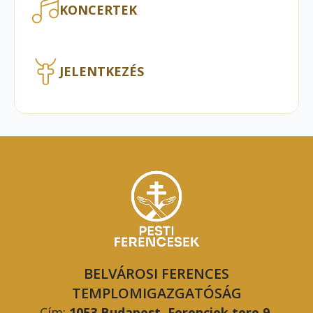
KONCERTEK
JELENTKEZÉS
BELVÁROSI FERENCES
TEMPLOMIGAZGATÓSÁG
Cím:
1053 Budapest, Ferenciek tere 9.