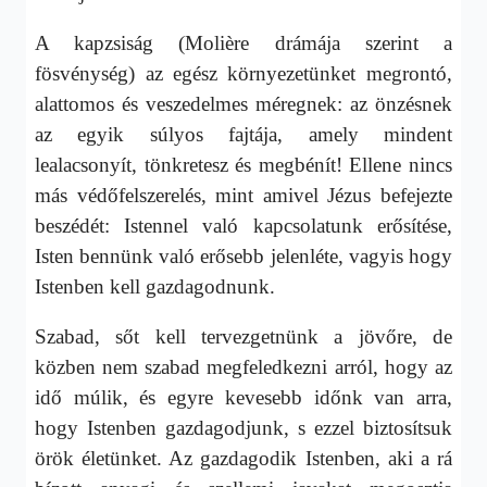
A kapzsiság (Molière drámája szerint a
fösvénység) az egész környezetünket megrontó,
alattomos és veszedelmes méregnek: az önzésnek
az egyik súlyos fajtája, amely mindent
lealacsonyít, tönkretesz és megbénít! Ellene nincs
más védőfelszerelés, mint amivel Jézus befejezte
beszédét: Istennel való kapcsolatunk erősítése,
Isten bennünk való erősebb jelenléte, vagyis hogy
Istenben kell gazdagodnunk.
Szabad, sőt kell tervezgetnünk a jövőre, de
közben nem szabad megfeledkezni arról, hogy az
idő múlik, és egyre kevesebb időnk van arra,
hogy Istenben gazdagodjunk, s ezzel biztosítsuk
örök életünket. Az gazdagodik Istenben, aki a rá