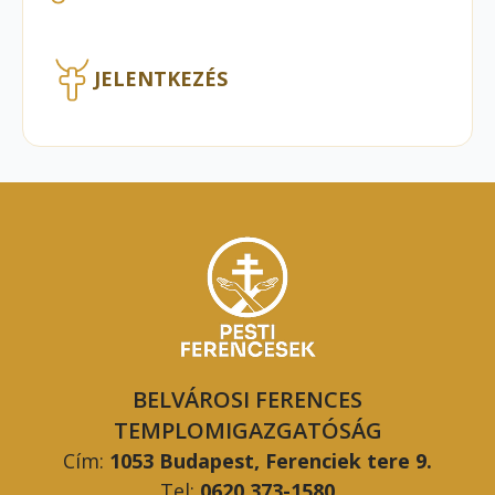
JELENTKEZÉS
BELVÁROSI FERENCES
TEMPLOMIGAZGATÓSÁG
Cím:
1053 Budapest, Ferenciek tere 9.
Tel:
0620 373-1580