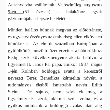
Auschwitzba szállították.
Valószínűleg augusztus
9-én
(51 évesen) a haláltábor egyik
gázkamrájában fejezte be életét.
Minden halálos bűnnek megvan az előtörténete,
és ugyanez érvényes az emberiség ellen elkövetett
bűnökre is. Az elmúlt században Európában a
gyűlölködés pusztító tüzei vezettek a háborúkhoz.
Pedig ezek következményeire akarta felhívni a
figyelmet II. János Pál pápa, amikor 1987. május
1-jén Kölnben boldoggá avatta a keresztről
nevezett Teréz Benedikta kármelita nővért, a
tudományos életből ismertebb nevén Edith
Steinet. De sajnos, nem szívlelték meg a
figyelmeztetést azok, akiknek szólt volna, és a
gyilkos indulatok a boldoggá avatás után alig