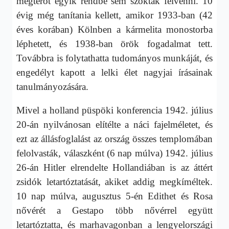
megtérőt egyik rendbe sem szokták felvenni. 10
évig még tanítania kellett, amikor 1933-ban (42
éves korában) Kölnben a kármelita monostorba
léphetett, és 1938-ban örök fogadalmat tett.
Továbbra is folytathatta tudományos munkáját, és
engedélyt kapott a lelki élet nagyjai írásainak
tanulmányozására.
Mivel a holland püspöki konferencia 1942. július
20-án nyilvánosan elítélte a náci fajelméletet, és
ezt az állásfoglalást az ország összes templomában
felolvasták, válaszként (6 nap múlva) 1942. július
26-án Hitler elrendelte Hollandiában is az áttért
zsidók letartóztatását, akiket addig megkíméltek.
10 nap múlva, augusztus 5-én Edithet és Rosa
nővérét a Gestapo több nővérrel együtt
letartóztatta, és marhavagonban a lengyelországi