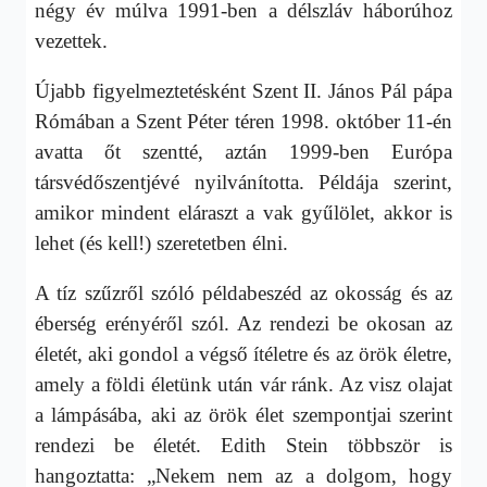
négy év múlva 1991-ben a délszláv háborúhoz
vezettek.
Újabb figyelmeztetésként Szent II. János Pál pápa
Rómában a Szent Péter téren 1998. október 11-én
avatta őt szentté, aztán 1999-ben Európa
társvédőszentjévé nyilvánította. Példája szerint,
amikor mindent eláraszt a vak gyűlölet, akkor is
lehet (és kell!) szeretetben élni.
A tíz szűzről szóló példabeszéd az okosság és az
éberség erényéről szól. Az rendezi be okosan az
életét, aki gondol a végső ítéletre és az örök életre,
amely a földi életünk után vár ránk. Az visz olajat
a lámpásába, aki az örök élet szempontjai szerint
rendezi be életét. Edith Stein többször is
hangoztatta: „Nekem nem az a dolgom, hogy