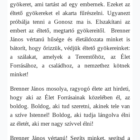
gyökeret, ami tartást ad egy embernek. Ezeket az
éltető gyökereket el akarta fűrészelni. Ugyanezt
próbálja tenni a Gonosz ma is. Elszakítani az
embert az éltető, megtartó gyökereitől. Brenner
János vértanú hűsége és életáldozata minket is
bátorít, hogy őrizzük, védjük éltető gyökereinket:
a szálakat, amelyek a Teremtőhöz, az Élet
Forrásához, a családhoz, a nemzethez kötnek
minket!
Brenner János mosolya, ragyogó élete azt hirdeti,
hogy aki az Élet Forrásainak közelében él, az
boldog. Boldog, aki tud szeretni, akinek tele van
a szíve Istennel! Boldog, aki tudja lángolva élni
az életét, aki mer nagy szívvel élni!
Brenner János vértanú! Segíts minket, segítsd a