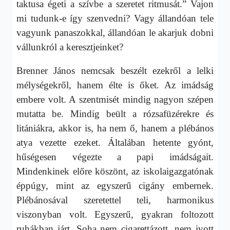
taktusa égeti a szívbe a szeretet ritmusát.” Vajon
mi tudunk-e így szenvedni? Vagy állandóan tele
vagyunk panaszokkal, állandóan le akarjuk dobni
vállunkról a keresztjeinket?
Brenner János nemcsak beszélt ezekről a lelki
mélységekről, hanem élte is őket. Az imádság
embere volt. A szentmisét mindig nagyon szépen
mutatta be. Mindig beült a rózsafüzérekre és
litániákra, akkor is, ha nem ő, hanem a plébános
atya vezette ezeket. Általában hetente gyónt,
hűségesen végezte a papi imádságait.
Mindenkinek előre köszönt, az iskolaigazgatónak
éppúgy, mint az egyszerű cigány embernek.
Plébánosával szeretettel teli, harmonikus
viszonyban volt. Egyszerű, gyakran foltozott
ruhákban járt. Soha nem cigarettázott, nem ivott