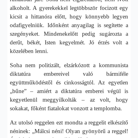
alkoholt. A gyerekekkel legtöbbször focizott egy
kicsit a hittanóra előtt, hogy könnyebb legyen
odafigyelniük. Időnként anyagilag is segítette a
szegényeket. Mindenekelőtt pedig sugározta a
derűt, békét, Isten kegyelmét. Jó érzés volt a
közelében lenni.
Soha nem politizált, elzárkózott a kommunista
diktatúra embereivel való bármiféle
együttműködéstől és cinkosságtól. Az egyetlen
„bűne” – amiért a diktatúra emberei végül is
kegyetlenül meggyilkolták – az volt, hogy
sokakat, főként fiatalokat vonzott a templomba.
Az utolsó reggelen ezt mondta a reggelit elkészítő
néninek: „Málcsi néni! Olyan gyönyörű a reggel!