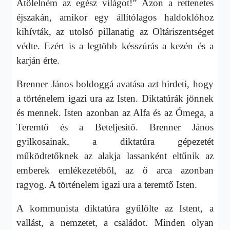
Átölelném az egész világot!” Azon a rettenetes
éjszakán, amikor egy állítólagos haldoklóhoz
kihívták, az utolsó pillanatig az Oltáriszentséget
védte. Ezért is a legtöbb késszúrás a kezén és a
karján érte.
Brenner János boldoggá avatása azt hirdeti, hogy
a történelem igazi ura az Isten. Diktatúrák jönnek
és mennek. Isten azonban az Alfa és az Ómega, a
Teremtő és a Beteljesítő. Brenner János
gyilkosainak, a diktatúra gépezetét
működtetőknek az alakja lassanként eltűnik az
emberek emlékezetéből, az ő arca azonban
ragyog. A történelem igazi ura a teremtő Isten.
A kommunista diktatúra gyűlölte az Istent, a
vallást, a nemzetet, a családot. Minden olyan