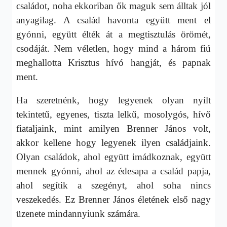
családot, noha ekkoriban ők maguk sem álltak jól
anyagilag. A család havonta együtt ment el
gyónni, együtt élték át a megtisztulás örömét,
csodáját. Nem véletlen, hogy mind a három fiú
meghallotta Krisztus hívó hangját, és papnak
ment.
Ha szeretnénk, hogy legyenek olyan nyílt
tekintetű, egyenes, tiszta lelkű, mosolygós, hívő
fiataljaink, mint amilyen Brenner János volt,
akkor kellene hogy legyenek ilyen családjaink.
Olyan családok, ahol együtt imádkoznak, együtt
mennek gyónni, ahol az édesapa a család papja,
ahol segítik a szegényt, ahol soha nincs
veszekedés. Ez Brenner János életének első nagy
üzenete mindannyiunk számára.