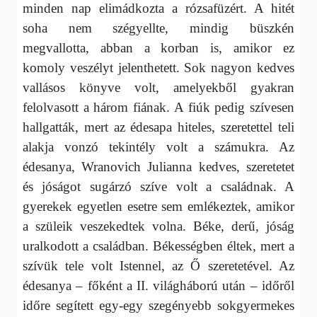
minden nap elimádkozta a rózsafüzért. A hitét
soha nem szégyellte, mindig büszkén
megvallotta, abban a korban is, amikor ez
komoly veszélyt jelenthetett. Sok nagyon kedves
vallásos könyve volt, amelyekből gyakran
felolvasott a három fiának. A fiúk pedig szívesen
hallgatták, mert az édesapa hiteles, szeretettel teli
alakja vonzó tekintély volt a számukra. Az
édesanya, Wranovich Julianna kedves, szeretetet
és jóságot sugárzó szíve volt a családnak. A
gyerekek egyetlen esetre sem emlékeztek, amikor
a szüleik veszekedtek volna. Béke, derű, jóság
uralkodott a családban. Békességben éltek, mert a
szívük tele volt Istennel, az Ő szeretetével. Az
édesanya – főként a II. világháború után – időről
időre segített egy-egy szegényebb sokgyermekes