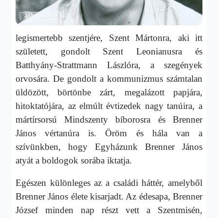
legismertebb szentjére, Szent Mártonra, aki itt
született, gondolt Szent Leonianusra és
Batthyány-Strattmann Lászlóra, a szegények
orvosára. De gondolt a kommunizmus számtalan
üldözött, börtönbe zárt, megalázott papjára,
hitoktatójára, az elmúlt évtizedek nagy tanúira, a
mártírsorsú Mindszenty bíborosra és Brenner
János vértanúra is. Öröm és hála van a
szívünkben, hogy Egyházunk Brenner János
atyát a boldogok sorába iktatja.
Egészen különleges az a családi háttér, amelyből
Brenner János élete kisarjadt. Az édesapa, Brenner
József minden nap részt vett a Szentmisén,