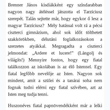
Brenner János kisdiákként egy színdarabban
nagyon nagy átéléssel játszotta el Tarzíciusz
szerepét. Talán sejtette már, hogy egykor ő lesz a
magyar Tarzíciusz? Mély hatással volt rá a pécsi
ciszterci gimnázium, ahol sok időt tölthetett
szakkörökben, délutáni foglalkozásokon a
szerzetes atyákkal. Megragadta a ciszterci
jelmondat: „Ardere et lucere!” (Lángolj és
világíts!) Mennyire fontos, hogy egy fiatal
találkozzon az iskolában is az élő Istennel. Egy
fiatal legfőbb nevelője az Isten. Nagyon sok
mindent, amit a szülei és a tanárai soha nem
fognak tudni elérni egy fiatal szívében, azt az
Isten meg tudja tenni.
Huszonéves fiatal papnövendékként már a lelki