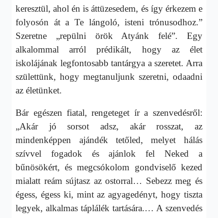
keresztül, ahol én is áttüzesedem, és így érkezem e
folyosón át a Te lángoló, isteni trónusodhoz.”
Szeretne „repülni örök Atyánk felé”. Egy
alkalommal arról prédikált, hogy az élet
iskolájának legfontosabb tantárgya a szeretet. Arra
születtünk, hogy megtanuljunk szeretni, odaadni
az életünket.
Bár egészen fiatal, rengeteget ír a szenvedésről:
„Akár jó sorsot adsz, akár rosszat, az
mindenképpen ajándék tetőled, melyet hálás
szívvel fogadok és ajánlok fel Neked a
bűnösökért, és megcsókolom gondviselő kezed
mialatt reám sújtasz az ostorral… Sebezz meg és
égess, égess ki, mint az agyagedényt, hogy tiszta
legyek, alkalmas táplálék tartására.… A szenvedés