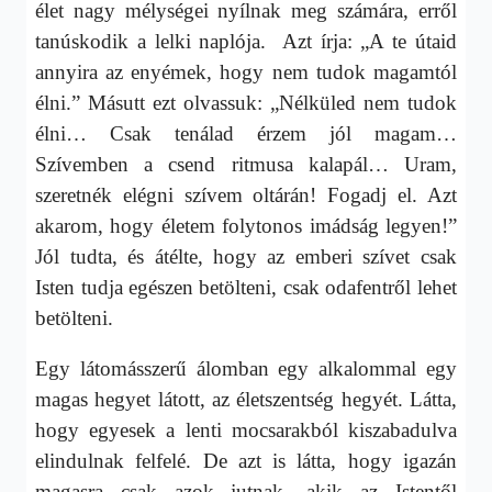
élet nagy mélységei nyílnak meg számára, erről
tanúskodik a lelki naplója. Azt írja: „A te útaid
annyira az enyémek, hogy nem tudok magamtól
élni.” Másutt ezt olvassuk: „Nélküled nem tudok
élni… Csak tenálad érzem jól magam…
Szívemben a csend ritmusa kalapál… Uram,
szeretnék elégni szívem oltárán! Fogadj el. Azt
akarom, hogy életem folytonos imádság legyen!”
Jól tudta, és átélte, hogy az emberi szívet csak
Isten tudja egészen betölteni, csak odafentről lehet
betölteni.
Egy látomásszerű álomban egy alkalommal egy
magas hegyet látott, az életszentség hegyét. Látta,
hogy egyesek a lenti mocsarakból kiszabadulva
elindulnak felfelé. De azt is látta, hogy igazán
magasra csak azok jutnak, akik az Istentől