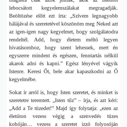
lebocsátott kegyelemszálakat megragadják.
Beöltözése előtt ezt írta: „Szívem legnagyobb
hálájával és szeretetével köszönöm meg Neked azt
az igen-igen nagy kegyelmet, hogy szolgálatodra
rendeltél. Add, hogy életem méltó legyen
hivatásomhoz, hogy szent lehessek, mert én
egyszerre mindent és egészen, fenntartás nélkül
akarok adni és kapni.” Egész lényével vágyik
Istenre. Keresi Őt, bele akar kapaszkodni az Ő
kegyelmébe.
Sokat ír arról is, hogy Isten szeretet, és minket is
szeretetre teremtett. „Isten tűz” – írja, és azt kéri:
„Add a Te tüzedet!” Majd így folytatja: „ezen az
életúton vezess végig a szenvedés tüzes
kohóján… vezess a szeretet izzó folyosóján