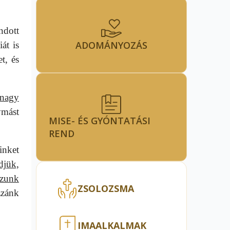
ndott
ADOMÁNYOZÁS
át is
t, és
 nagy
ymást
MISE- ÉS GYÓNTATÁSI
REND
inket
djük,
ázunk
ZSOLOZSMA
zzánk
IMAALKALMAK