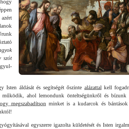
 hogy
 éppen
 azért
lanok
Urunk
ztató
agyok
 szót
gyul-
gy Isten áldását és segítségét őszinte
alázattal
kell fogadn
 működik, ahol lemondunk önteltségünkről és bízunk 
hogy megszabadítson
minket is a kudarcok és bántások 
nktól!
ógyításával egyszerre igazolta küldetését és Isten irgal