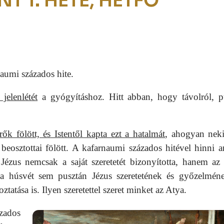
T 1. HETE, HÉTFŐ
aumi százados hite.
jelenlétét
a gyógyításhoz. Hitt abban, hogy távolról, p
ők fölött, és Istentől kapta ezt a hatalmát
, ahogyan neki
 beosztottai fölött. A kafarnaumi százados hitével hinni a
 Jézus nemcsak a saját szeretetét bizonyította, hanem az
s a húsvét sem pusztán Jézus szeretetének és győzelmén
tatása is. Ilyen szeretettel szeret minket az Atya.
zados