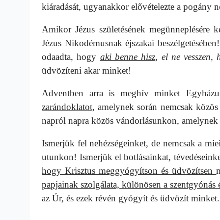
kiáradását, ugyanakkor elővételezte a pogány né
Amikor Jézus születésének megünneplésére ké
Jézus Nikodémusnak éjszakai beszélgetésében! 
odaadta, hogy
aki benne hisz
, el ne vesszen,
üdvözíteni akar minket!
Adventben arra is meghív minket Egyhá
zarándoklatot
, amelynek során nemcsak közös i
napról napra közös vándorlásunkon, amelynek v
Ismerjük fel nehézségeinket, de nemcsak a mie
utunkon! Ismerjük el botlásainkat, tévedéseinke
hogy Krisztus meggyógyítson és üdvözítsen
papjainak szolgálata, különösen a szentgyónás é
az Úr, és ezek révén gyógyít és üdvözít minket.