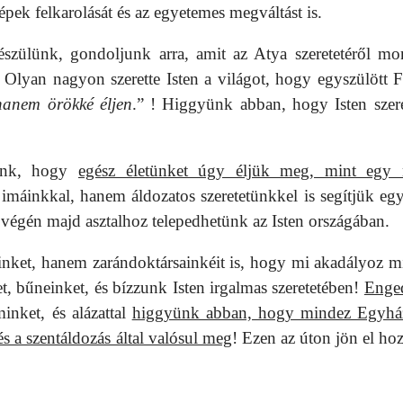
pek felkarolását és az egyetemes megváltást is.
szülünk, gondoljunk arra, amit az Atya szeretetéről mo
Olyan nagyon szerette Isten a világot, hogy egyszülött Fi
 hanem örökké éljen
.” ! Higgyünk abban, hogy Isten szere
zunk, hogy
egész életünket úgy éljük meg, mint egy
máinkkal, hanem áldozatos szeretetünkkel is segítjük eg
égén majd asztalhoz telepedhetünk az Isten országában.
inket, hanem zarándoktársainkéit is, hogy mi akadályoz m
t, bűneinket, és bízzunk Isten irgalmas szeretetében!
Enge
minket, és alázattal
higgyünk abban, hogy mindez Egyh
s a szentáldozás által valósul meg
! Ezen az úton jön el ho