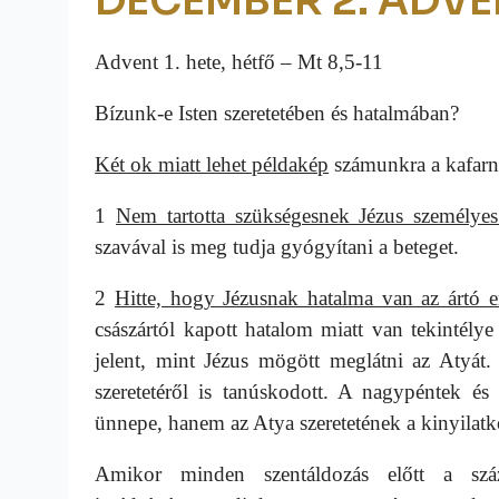
DECEMBER 2. ADVEN
Advent 1. hete, hétfő – Mt 8,5-11
Bízunk-e Isten szeretetében és hatalmában?
Két ok miatt lehet példakép
számunkra a kafarn
1
Nem tartotta szükségesnek Jézus személyes 
szavával is meg tudja gyógyítani a beteget.
2
Hitte, hogy Jézusnak hatalma van az ártó er
császártól kapott hatalom miatt van tekintélye
jelent, mint Jézus mögött meglátni az Atyát.
szeretetéről is tanúskodott. A nagypéntek é
ünnepe, hanem az Atya szeretetének a kinyilatkoz
Amikor minden szentáldozás előtt a szá