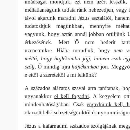
imádságát mondjuk, ezt nem azért tesszük,
méltatlanságunk tudata ránk nehezedjen, vagy
távol akarunk maradni Jézus asztalától, hanem
tudatosítjuk magunkban, mennyire méltat
vagyunk, hogy aztán annál jobban örüljünk 
érkezésének. Mert Ő nem hederít tartó
üzenetünkre. Hiába mondjuk, hogy
nem v
méltó, hogy hajlékomba jöjj, hanem csak egy
szólj
, Ő mindig újra
hajlékunkba
jön. Meggyó
e ettől a szeretettől a mi lelkünk?
A százados alázatos szavai arra tanítanak, ho
ugyanakkor
el kell fogadni
. A kegyelem ott
mindenhatóságában. Csak
engednünk kell, 
okozott lelki sebzettségünktől és nyomorúságu
Jézus a kafarnaumi százados szolgájának meggy