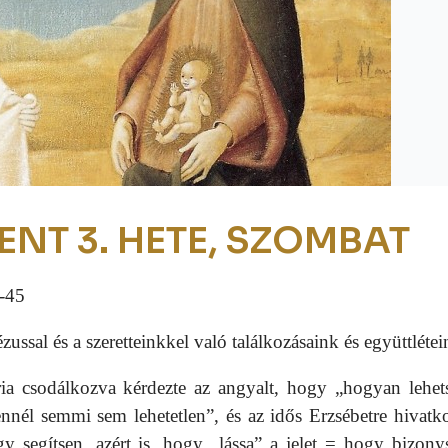
ENT 3. HETE, SZOMBAT
-45
ssal és a szeretteinkkel való találkozásaink és együttléte
ia csodálkozva kérdezte az angyalt, hogy „hogyan lehet
nnél semmi sem lehetetlen”, és az idős Erzsébetre hivatko
y segítsen, azért is, hogy „lássa” a jelet = hogy
bizony