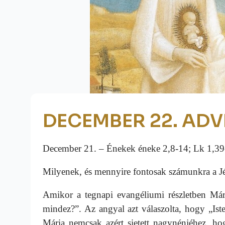
DECEMBER 22. ADV
December 21. – Énekek éneke 2,8-14; Lk 1,39
Milyenek, és mennyire fontosak számunkra a Jézu
Amikor a tegnapi evangéliumi részletben Már
mindez?”. Az angyal azt válaszolta, hogy „Iste
Mária nemcsak azért sietett nagynénjéhez, hog