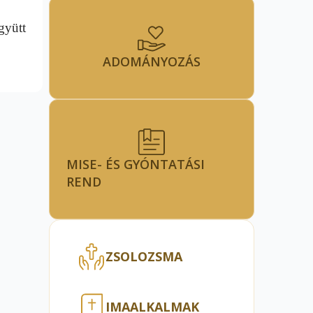
gyütt
ADOMÁNYOZÁS
MISE- ÉS GYÓNTATÁSI
REND
ZSOLOZSMA
IMAALKALMAK