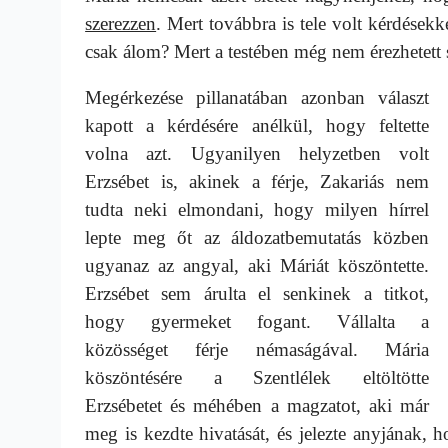
szerezzen
. Mert továbbra is tele volt kérdésekke
csak álom? Mert a testében még nem érezhetett
Megérkezése pillanatában azonban választ
kapott a kérdésére anélkül, hogy feltette
volna azt. Ugyanilyen helyzetben volt
Erzsébet is, akinek a férje, Zakariás nem
tudta neki elmondani, hogy milyen hírrel
lepte meg őt az áldozatbemutatás közben
ugyanaz az angyal, aki Máriát köszöntette.
Erzsébet sem árulta el senkinek a titkot,
hogy gyermeket fogant. Vállalta a
közösséget férje némaságával. Mária
köszöntésére a Szentlélek eltöltötte
Erzsébetet és méhében a magzatot, aki már
meg is kezdte hivatását, és jelezte anyjának, 