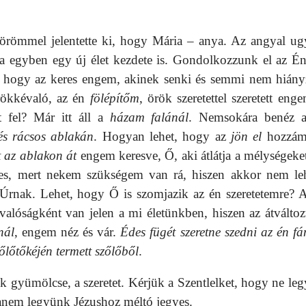
y örömmel jelentette ki, hogy Mária – anya. Az angyal ug
ata egyben egy új élet kezdete is. Gondolkozzunk el az É
, hogy az keres engem, akinek senki és semmi nem hiány
rökkévaló, az én
fölépítőm
, örök szeretettel szeretett enge
t fel? Már itt áll a
házam falánál
. Nemsokára benéz 
és rácsos ablakán
. Hogyan lehet, hogy az
jön el
hozzám,
 az ablakon át
engem keresve, Ő, aki átlátja a mélységeket
res, mert nekem szükségem van rá, hiszen akkor nem le
Úrnak. Lehet, hogy Ő is szomjazik az én szeretetemre? 
lóságként van jelen a mi életünkben, hiszen az átváltozt
nál
, engem néz és vár.
Édes fügét szeretne szedni az én fá
zőlőtőkéjén termett szőlőből
.
lek gyümölcse, a szeretet. Kérjük a Szentlelket, hogy ne le
hanem legyünk Jézushoz méltó jegyes.