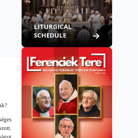
LITURGICAL
SCHEDULE
ink?
séges
zott.
ságot