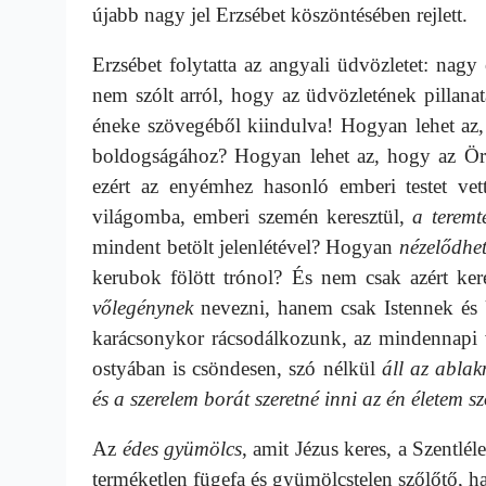
újabb nagy jel Erzsébet köszöntésében rejlett.
Erzsébet folytatta az angyali üdvözletet: nag
nem szólt arról, hogy az üdvözletének pillan
éneke szövegéből kiindulva! Hogyan lehet az
boldogságához? Hogyan lehet az, hogy az Ö
ezért az enyémhez hasonló emberi testet vet
világomba, emberi szemén keresztül,
a teremt
mindent betölt jelenlétével? Hogyan
nézelődhet
kerubok fölött trónol? És nem csak azért ke
vőlegénynek
nevezni, hanem csak Istennek és 
karácsonykor rácsodálkozunk, az mindennapi va
ostyában is csöndesen, szó nélkül
áll az ablak
és a szerelem borát szeretné inni az én életem s
Az
édes gyümölcs
, amit Jézus keres, a Szentlé
terméketlen fügefa és gyümölcstelen szőlőtő, 