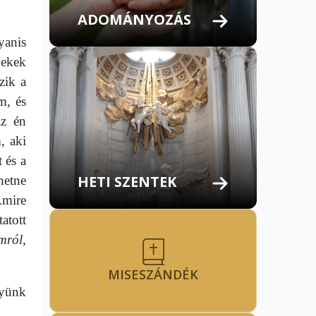
ADOMÁNYOZÁS
yanis
nekek
zik a
m, és
az én
 aki
 és a
HETI SZENTEK
hetne
Amire
atott
mról,
MISESZÁNDÉK
gyünk