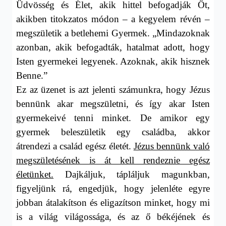
Üdvösség és Élet, akik hittel befogadják Őt,
akikben titokzatos módon – a kegyelem révén –
megszületik a betlehemi Gyermek. „Mindazoknak
azonban, akik befogadták, hatalmat adott, hogy
Isten gyermekei legyenek. Azoknak, akik hisznek
Benne.”
Ez az üzenet is azt jelenti számunkra, hogy Jézus
bennünk akar megszületni, és így akar Isten
gyermekeivé tenni minket. De amikor egy
gyermek beleszületik egy családba, akkor
átrendezi a család egész életét.
Jézus bennünk való
megszületésének is át kell rendeznie egész
életünket.
Dajkáljuk, tápláljuk magunkban,
figyeljünk rá, engedjük, hogy jelenléte egyre
jobban átalakítson és eligazítson minket, hogy mi
is a világ világossága, és az ő békéjének és