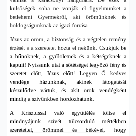
külsőségek soha ne vonják el figyelmünket a
betlehemi Gyermekről, aki örömünknek és
boldogságunknak az igazi forrása.
Jézus az öröm, a biztonság és a végtelen remény
érzését s a szeretetet hozta el nekünk.
Csukjuk be
a bűnöknek, a gyűlöletnek és a kétségeknek a
kapuit! Nyissunk utat a sötétséget legyőző fény és
szeretet előtt, Jézus előtt! Legyen Ő kedves
vendége házunknak, akinek látogatását
készülődve vártuk, és akit örök vendégként
mindig a szívünkben hordozhatunk.
A Krisztussal való együttélés töltse el
mindnyájunk szívét túlcsorduló mértékben
szeretettel, örömmel és békével
, hogy