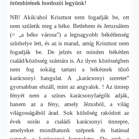
örömhírének hordozói legyünk!
NB! Akik/ahol Krisztust nem fogadják be, ott
nem születik meg a béke. Betlehem és Jeruzsálem
(= „a béke városa”) a legnagyobb békétlenség
színhelye lett, és az is marad, amíg Krisztust nem
fogadják be. De jelzés ez minden békétlen
család/közösség számára is. Az ilyen közösségben
nem fog sokáig tartani a békésnek tűnő
karácsonyi hangulat. A „karácsonyi szeretet”
gyorsabban elszáll, mint az angyalok. ! Az ünnep
fényét nem a színes karácsonyfaégők adják,
hanem az a fény, amely Jézusból, a világ
világosságából árad. Sok külsőség rakódott az
évek során a családi karácsonyi ünnepre,
amelyeket mondhatunk szépnek és hatással
vannak a karácsonyi hangulatra. De ezek a