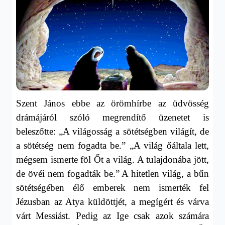
Szent János ebbe az örömhírbe az üdvösség
drámájáról szóló megrendítő üzenetet is
beleszőtte: „A világosság a sötétségben világít, de
a sötétség nem fogadta be.” „A világ őáltala lett,
mégsem ismerte föl Őt a világ. A tulajdonába jött,
de övéi nem fogadták be.” A hitetlen világ, a bűn
sötétségében élő emberek nem ismerték fel
Jézusban az Atya küldöttjét, a megígért és várva
várt Messiást. Pedig a
z Ige c
sak azok számára