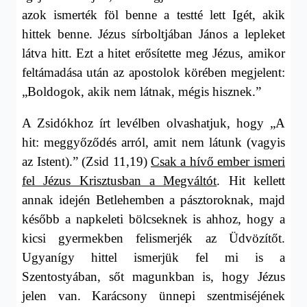
azok ismerték föl benne a testté lett Igét, akik
hittek benne. Jézus sírboltjában János a lepleket
látva hitt. Ezt a hitet erősítette meg Jézus, amikor
feltámadása után az apostolok körében megjelent:
„Boldogok, akik nem látnak, mégis hisznek.”
A Zsidókhoz írt levélben olvashatjuk, hogy „A
hit: meggyőződés arról, amit nem látunk (vagyis
az Istent).” (Zsid 11,19)
Csak a hívő ember ismeri
fel Jézus Krisztusban a Megváltót
. Hit kellett
annak idején Betlehemben a pásztoroknak, majd
később a napkeleti bölcseknek is ahhoz, hogy a
kicsi gyermekben felismerjék az Üdvözítőt.
Ugyanígy hittel ismerjük fel mi is a
Szentostyában, sőt magunkban is, hogy Jézus
jelen van. Karácsony ünnepi szentmiséjének