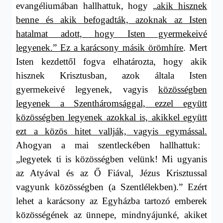
evangéliumában hallhattuk, hogy „
akik hisznek
benne és akik befogadták, azoknak az Isten
hatalmat adott, hogy Isten gyermekeivé
legyenek.” Ez a karácsony másik örömhíre
. Mert
Isten kezdettől fogva elhatározta, hogy akik
hisznek Krisztusban, azok általa Isten
gyermekeivé legyenek, vagyis
közösségben
legyenek a Szentháromsággal, ezzel együtt
közösségben legyenek azokkal is, akikkel együtt
ezt a közös hitet vallják, vagyis egymással.
Ahogyan a mai szentleckében hallhattuk:
„legyetek ti is közösségben velünk! Mi ugyanis
az Atyával és az Ő Fiával, Jézus Krisztussal
vagyunk közösségben (a Szentlélekben).” Ezért
lehet a karácsony az Egyházba tartozó emberek
közösségének az ünnepe, mindnyájunké, akiket