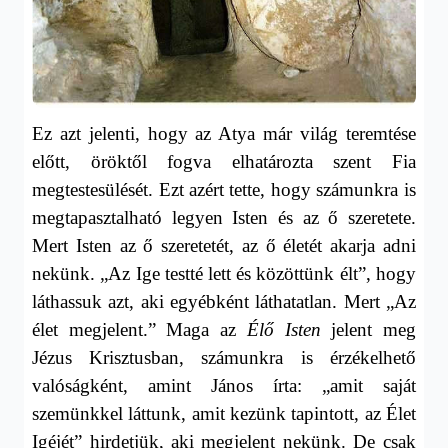
Ez azt jelenti, hogy az Atya már világ teremtése
előtt, öröktől fogva elhatározta szent Fia
megtestesülését. Ezt azért tette, hogy számunkra is
megtapasztalható legyen Isten és az ő szeretete.
Mert Isten az ő szeretetét, az ő életét akarja adni
nekünk. „Az Ige testté lett és közöttünk élt”, hogy
láthassuk azt, aki egyébként láthatatlan. Mert „Az
élet megjelent.” Maga az
Élő Isten
jelent meg
Jézus Krisztusban, számunkra is érzékelhető
valóságként, amint János írta: „amit saját
szemünkkel láttunk, amit kezünk tapintott, az Élet
Igéjét” hirdetjük, aki megjelent nekünk. De csak