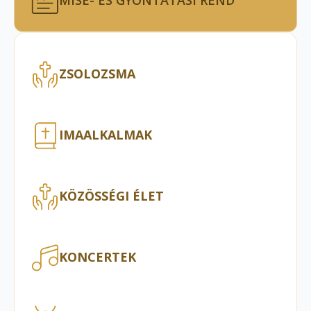
MISE- ÉS GYÓNTATÁSI REND
ZSOLOZSMA
IMAALKALMAK
KÖZÖSSÉGI ÉLET
KONCERTEK