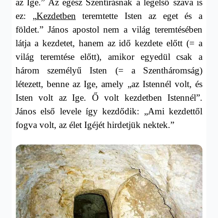
az Ige.” Az egész Szentírásnak a legelső szava is
ez: „
Kezdetben
teremtette Isten az eget és a
földet.” János apostol nem a világ teremtésében
látja a kezdetet, hanem az idő kezdete előtt (= a
világ teremtése előtt), amikor egyedül csak a
három személyű Isten (= a Szentháromság)
létezett, benne az Ige, amely „az Istennél volt, és
Isten volt az Ige. Ő volt kezdetben Istennél”.
János első levele így kezdődik: „Ami kezdettől
fogva volt, az élet Igéjét hirdetjük nektek.
”