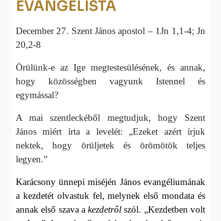
EVANGELISTA
December 27. Szent János apostol – 1Jn 1,1-4; Jn
20,2-8
Örülünk-e az Ige megtestesülésének, és annak,
hogy közösségben vagyunk Istennel és
egymással?
A mai szentleckéből megtudjuk, hogy Szent
János miért írta a levelét: „Ezeket azért írjuk
nektek, hogy örüljetek és örömötök teljes
legyen.”
Karácsony ünnepi miséjén János evangéliumának
a kezdetét olvastuk fel, melynek első mondata és
annak első szava a
kezdetről
szól. „Kezdetben volt