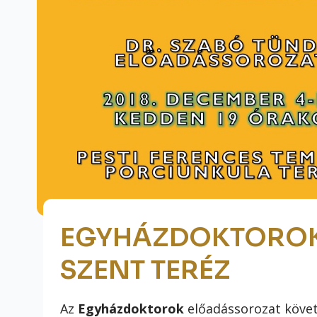
EGYHÁZDOKTOROK E
SZENT TERÉZ
Az
Egyházdoktorok
előadássorozat köve