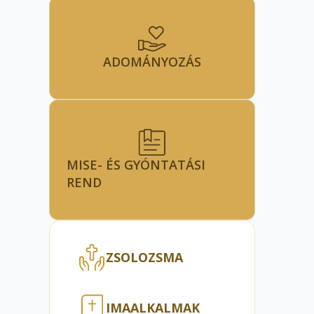
ADOMÁNYOZÁS
MISE- ÉS GYÓNTATÁSI
REND
ZSOLOZSMA
IMAALKALMAK