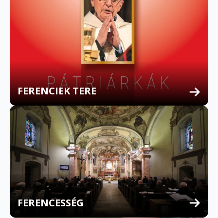
FERENCIEK TERE
FERENCESSÉG
MULTILINGUAL CONFESSION