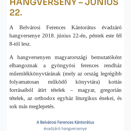
HANGVERSENY – JÚNIUS
22.
A Belvárosi Ferences Kántorátus évadzáró
hangversenye 2018. június 22-én, péntek este fél
8-tól lesz.
A hangversenyen magyarországi bemutatóként
elhangoznak a gyöngyösi ferences rendház
műemlékkönyvtárának (mely az ország legrégibb
folyamatosan működő könyvtára) kottás
forrásaiból átírt tételek – magyar, gregorián
tételek, az orthodox egyház liturgikus énekei, és
sok más meglepetés.