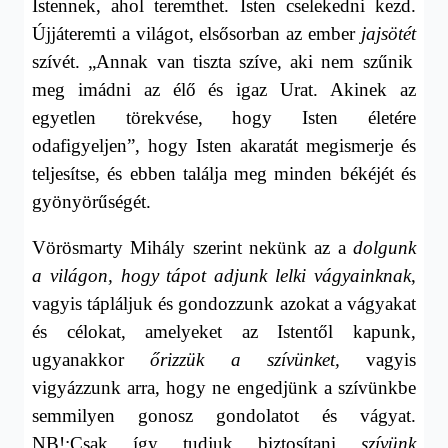
Istennek, ahol teremthet. Isten cselekedni kezd.
Újjáteremti a világot, elsősorban az ember
jajsötét
szívét. „Annak van tiszta szíve, aki nem szűnik
meg imádni az élő és igaz Urat. Akinek az
egyetlen törekvése, hogy Isten életére
odafigyeljen”, hogy Isten akaratát megismerje és
teljesítse, és ebben találja meg minden békéjét és
gyönyörűségét.
Vörösmarty Mihály szerint nekünk az a
dolgunk
a világon, hogy tápot adjunk lelki vágyainknak
,
vagyis tápláljuk és gondozzunk azokat a vágyakat
és célokat, amelyeket az Istentől kapunk,
ugyanakkor
őrizzük a szívünket,
vagyis
vigyázzunk arra, hogy ne engedjünk a szívünkbe
semmilyen gonosz gondolatot és vágyat.
NB!:
Csak így tudjuk biztosítani
szívünk