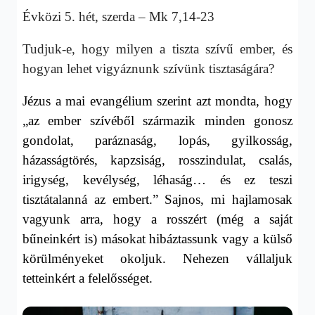
Évközi 5. hét, szerda – Mk 7,14-23
Tudjuk-e, hogy milyen a tiszta szívű ember, és
hogyan lehet vigyáznunk szívünk tisztaságára?
Jézus a
mai evangélium szerint azt mondta, hogy
„az ember szívéből származik minden gonosz
gondolat, paráznaság, lopás, gyilkosság,
házasságtörés, kapzsiság, rosszindulat, csalás,
irigység, kevélység, léhaság… és ez teszi
tisztátalanná az embert.” Sajnos, mi h
ajlamosak
vagyunk arra, hogy a rosszért (még a saját
bűneinkért is) másokat hibáztassunk vagy a külső
körülményeket okoljuk. Nehezen vállaljuk
tetteinkért a felelősséget.