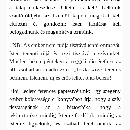
a talaj előkészítése. Ültetni is kell! Lelkünk
szántóföldjébe az Istentől kapott magokat kell
elültetni és gondozni: Isten tanítását kell
befogadnunk és magunkévá tennünk.
! NB! Az ember nem tudja tisztává tenni önmagát.
Isten teremti újjá és teszi tisztává a szívünket.
Minden héten pénteken a reggeli dicséretben az
50. zsoltárban imádkozzuk: „Tiszta szívet teremts
bennem, Istenem, új és erős lelket önts belém!”
Eloi Leclerc ferences paptestvérünk: Egy szegény
ember bölcsessége c. könyvében írja, hogy a szív
tisztaságának az a biztosítéka, hogy a
tekintetünket mindig Istenre fordítjuk, mindig az
Istenre figyelünk, és szabad teret adunk az