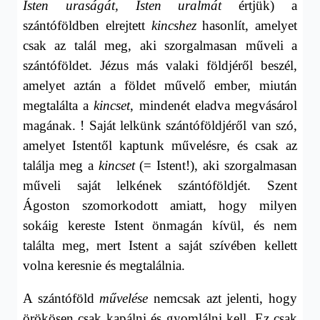
Isten uraságát, Isten uralmát
értjük) a
szántóföldben elrejtett
kincshez
hasonlít, amelyet
csak az talál meg, aki szorgalmasan műveli a
szántóföldet. Jézus más valaki földjéről beszél,
amelyet aztán a földet művelő ember, miután
megtalálta a
kincset
, mindenét eladva megvásárol
magának. ! Saját lelkünk szántóföldjéről van szó,
amelyet Istentől kaptunk művelésre, és csak az
találja meg a
kincset
(= Istent!), aki szorgalmasan
műveli saját lelkének szántóföldjét. Szent
Ágoston szomorkodott amiatt, hogy milyen
sokáig kereste Istent önmagán kívül, és nem
találta meg, mert Istent a saját szívében kellett
volna keresnie és megtalálnia.
A szántóföld
művelése
nemcsak azt jelenti, hogy
örökösen csak kapálni és gyomlálni kell. Ez csak