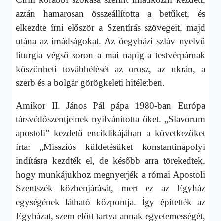
aztán hamarosan összeállította a betűket, és
elkezdte írni először a Szentírás szövegeit, majd
utána az imádságokat. Az óegyházi szláv nyelvű
liturgia végső soron a mai napig a testvérpárnak
köszönheti továbbélését az orosz, az ukrán, a
szerb és a bolgár görögkeleti hitéletben.
Amikor II. János Pál pápa 1980-ban Európa
társvédőszentjeinek nyilvánította őket. „Slavorum
apostoli” kezdetű enciklikájában a következőket
írta: „Missziós küldetésüket konstantinápolyi
indításra kezdték el, de később arra törekedtek,
hogy munkájukhoz megnyerjék a római Apostoli
Szentszék közbenjárását, mert ez az Egyház
egységének látható központja. Így építették az
Egyházat, szem előtt tartva annak egyetemességét,