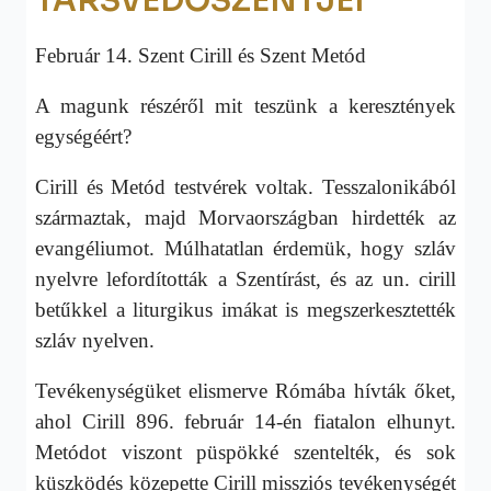
TÁRSVÉDŐSZENTJEI
Február 14. Szent Cirill és Szent Metód
A magunk részéről mit teszünk a keresztények
egységéért?
Cirill és Metód testvérek voltak. Tesszalonikából
származtak, majd Morvaországban hirdették az
evangéliumot. Múlhatatlan érdemük, hogy szláv
nyelvre lefordították a Szentírást, és az un. cirill
betűkkel a liturgikus imákat is megszerkesztették
szláv nyelven.
Tevékenységüket elismerve Rómába hívták őket,
ahol Cirill 896. február 14-én fiatalon elhunyt.
Metódot viszont püspökké szentelték, és sok
küszködés közepette Cirill missziós tevékenységét