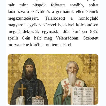
már mint püspök folytatta tovább, sokat
fáradozva a szlávok és a germánok ellentéteinek
megszüntetéséért. Találkozott a honfoglaló
magyarok egyik vezérével is, akivel kölcsönösen
megajándékozták egymást. Idős korában 885.
április 6-án halt meg Velehrádban. Szeretett
morva népe körében ott temették el.