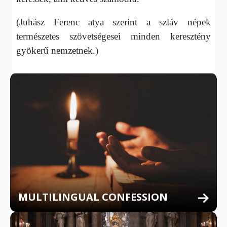
(Juhász Ferenc atya szerint a szláv népek
természetes szövetségesei minden keresztény
gyökerű nemzetnek.)
MULTILINGUAL CONFESSION