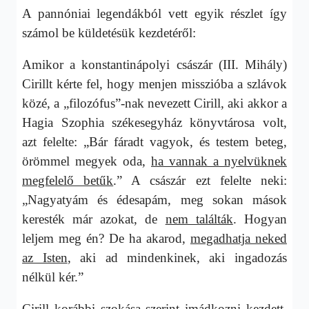
A pannóniai legendákból vett egyik részlet így
számol be küldetésük kezdetéről:
Amikor a konstantinápolyi császár (III. Mihály)
Cirillt kérte fel, hogy menjen misszióba a szlávok
közé, a „filozófus”-nak nevezett Cirill, aki akkor a
Hagia Szophia székesegyház könyvtárosa volt,
azt felelte: „Bár fáradt vagyok, és testem beteg,
örömmel megyek oda,
ha vannak a nyelvüknek
megfelelő betűk
.” A császár ezt felelte neki:
„Nagyatyám és édesapám, meg sokan mások
keresték már azokat, de
nem találták
. Hogyan
leljem meg én? De ha akarod,
megadhatja neked
az Isten
, aki ad mindenkinek, aki ingadozás
nélkül kér.”
Cirill korábbi szokása szerint imádkozni kezdett,