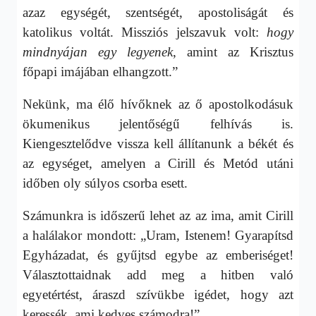
azaz egységét, szentségét, apostoliságát és
katolikus voltát. Missziós jelszavuk volt:
hogy
mindnyájan
egy legyenek
, amint az Krisztus
főpapi imájában elhangzott.”
Nekünk, ma élő hívőknek az ő apostolkodásuk
ökumenikus jelentőségű felhívás is.
Kiengesztelődve vissza kell állítanunk a békét és
az egységet, amelyen a Cirill és Metód utáni
időben oly súlyos csorba esett.
Számunkra is időszerű lehet az az ima, amit Cirill
a halálakor mondott: „Uram, Istenem! Gyarapítsd
Egyházadat, és gyűjtsd egybe az emberiséget!
Választottaidnak add meg a hitben való
egyetértést, áraszd szívükbe igédet, hogy azt
keressék, ami kedves számodra!”