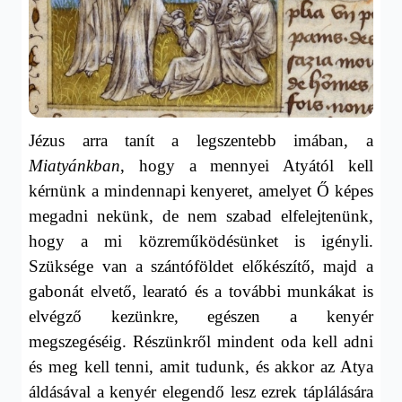
Jézus arra tanít a legszentebb imában, a
Miatyánkban
, hogy a mennyei Atyától kell
kérnünk a mindennapi kenyeret, amelyet Ő képes
megadni nekünk, de nem szabad elfelejtenünk,
hogy a mi közreműködésünket is igényli.
Szüksége van a szántóföldet előkészítő, majd a
gabonát elvető, learató és a további munkákat is
elvégző kezünkre, egészen a kenyér
megszegéséig. Részünkről mindent oda kell adni
és meg kell tenni, amit tudunk, és akkor az Atya
áldásával a kenyér elegendő lesz ezrek táplálására