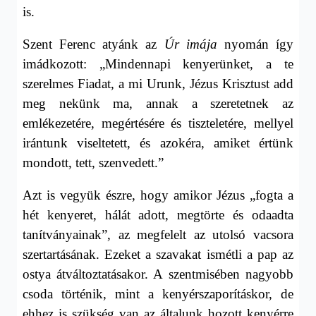
is.
Szent Ferenc atyánk az
Úr imája
nyomán így
imádkozott: „Mindennapi kenyerünket, a te
szerelmes Fiadat, a mi Urunk, Jézus Krisztust add
meg nekünk ma, annak a szeretetnek az
emlékezetére, megértésére és tiszteletére, mellyel
irántunk viseltetett, és azokéra, amiket értünk
mondott, tett, szenvedett.”
Azt is vegyük észre, hogy amikor Jézus „fogta a
hét kenyeret, hálát adott, megtörte és odaadta
tanítványainak”, az megfelelt az utolsó vacsora
szertartásának. Ezeket a szavakat ismétli a pap az
ostya átváltoztatásakor. A szentmisében nagyobb
csoda történik, mint a kenyérszaporításkor, de
ehhez is szükség van az általunk hozott kenyérre