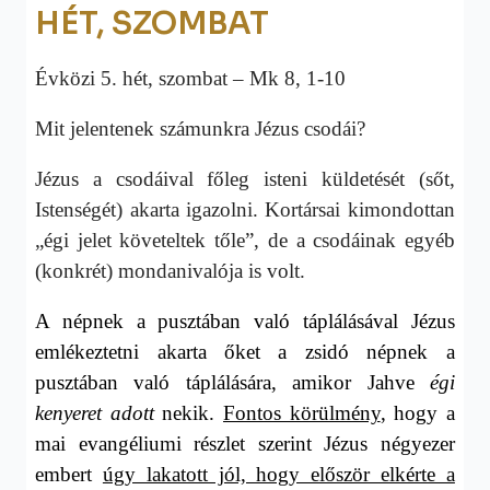
HÉT, SZOMBAT
Évközi 5. hét, szombat – Mk 8, 1-10
Mit jelentenek számunkra Jézus csodái?
Jézus a csodáival főleg isteni küldetését (sőt,
Istenségét) akarta igazolni. Kortársai kimondottan
„égi jelet követeltek tőle”, de a csodáinak egyéb
(konkrét) mondanivalója is volt.
A népnek a pusztában való táplálásával Jézus
emlékeztetni akarta őket a zsidó népnek a
pusztában való táplálására, amikor Jahve
égi
kenyeret adott
nekik.
Fontos körülmény
, hogy a
mai evangéliumi részlet szerint Jézus négyezer
embert
úgy lakatott jól, hogy először elkérte a