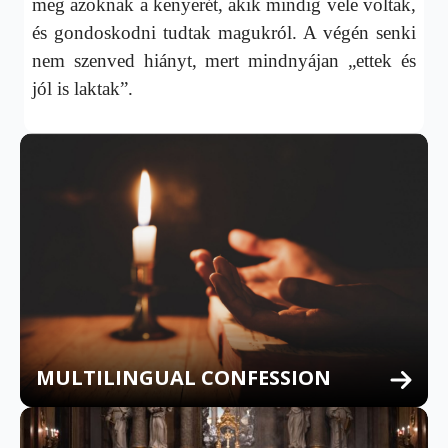
meg azoknak a kenyerét, akik mindig vele voltak,
és gondoskodni tudtak magukról. A végén senki
nem szenved hiányt, mert mindnyájan „ettek és
jól is laktak”.
MULTILINGUAL CONFESSION