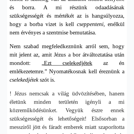
és borra. A mi részünk odaadásának
szükségességét és mértékét az is hangsúlyozza,
hogy a borba vizet is kell
cseppenteni,
enélkül
nem érvényes a szentmise bemutatása.
Nem szabad megfeledkeznünk arról sem, hogy
mit jelent az, amit Jézus a bor átváltoztatása után
mondott: „
Ezt cselekedjétek
az én
emlékezetemre.” Nyomatékosnak kell éreznünk a
cselekedjétek
szót is.
! Jézus nemcsak a világ üdvözítésében, hanem
életünk minden területén igényli a mi
közreműködésünket. Vegyük észre ennek
szükségességét és lehetőségeit! Elsősorban a
messziről jött és fáradt emberek miatt szaporította