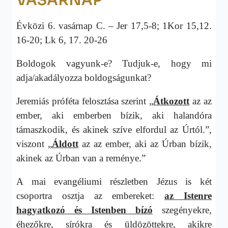
VASÁRNAP
Évközi 6. vasárnap C. – Jer 17,5-8; 1Kor 15,12.
16-20;
Lk 6, 17. 20-26
Boldogok vagyunk-e? Tudjuk-e, hogy mi
adja/akadályozza boldogságunkat?
Jeremiás próféta felosztása szerint „
Átkozott
az az
ember, aki emberben bízik, aki halandóra
támaszkodik, és akinek szíve elfordul az Úrtól.”,
viszont „
Áldott
az az ember, aki az Úrban bízik,
akinek az Úrban van a reménye.”
A mai evangéliumi részletben Jézus is két
csoportra osztja az embereket:
az Istenre
hagyatkozó és Istenben bízó
szegényekre,
éhezőkre, sírókra és üldözöttekre, akikre