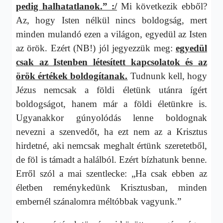
pedig halhatatlanok.” :/
Mi következik ebből?
Az, hogy Isten nélkül nincs boldogság, mert
minden mulandó ezen a világon, egyedül az Isten
az örök. Ezért (NB!) jól jegyezzük meg:
egyedül
csak az Istenben létesített kapcsolatok és az
örök értékek boldogítanak.
Tudnunk kell, hogy
Jézus nemcsak a földi életünk utánra ígért
boldogságot, hanem már a földi életünkre is.
Ugyanakkor gúnyolódás lenne boldognak
nevezni a szenvedőt, ha ezt nem az a Krisztus
hirdetné, aki nemcsak meghalt értünk szeretetből,
de föl is támadt a halálból. Ezért bízhatunk benne.
Erről szól a mai szentlecke: „Ha csak ebben az
életben reménykedünk Krisztusban, minden
embernél szánalomra méltóbbak vagyunk.”