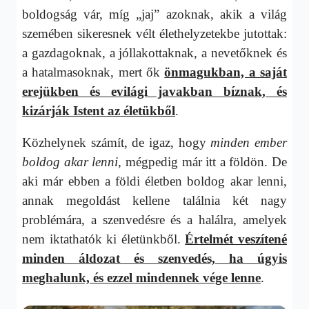
boldogság vár, míg „jaj” azoknak, akik a világ
szemében sikeresnek vélt élethelyzetekbe jutottak:
a gazdagoknak, a jóllakottaknak, a nevetőknek és
a hatalmasoknak, mert ők
önmagukban, a saját
erejükben és evilági javakban bíznak, és
kizárják Istent az életükből
.
Közhelynek számít, de igaz, hogy
minden ember
boldog akar lenni
, mégpedig már itt a földön. De
aki már ebben a földi életben boldog akar lenni,
annak megoldást kellene találnia két nagy
problémára, a szenvedésre és a halálra, amelyek
nem iktathatók ki életünkből.
Értelmét veszítené
minden áldozat és szenvedés, ha úgyis
meghalunk, és ezzel mindennek vége lenne
.