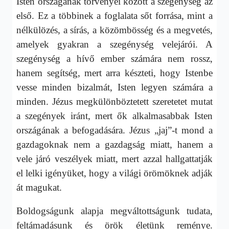
Isten országának törvényei között a szegénység az
első. Ez a többinek a foglalata sőt forrása, mint a
nélkülözés, a sírás, a közömbösség és a megvetés,
amelyek gyakran a szegénység velejárói. A
szegénység a hívő ember számára nem rossz,
hanem segítség, mert arra készteti, hogy Istenbe
vesse minden bizalmát, Isten legyen számára a
minden. Jézus megkülönböztetett szeretetet mutat
a szegények iránt, mert ők alkalmasabbak Isten
országának a befogadására. Jézus „jaj”-t mond a
gazdagoknak nem a gazdagság miatt, hanem a
vele járó veszélyek miatt, mert azzal hallgattatják
el lelki igényüket, hogy a világi örömöknek adják
át magukat.
Boldogságunk alapja megváltottságunk tudata,
feltámadásunk és örök életünk reménye.