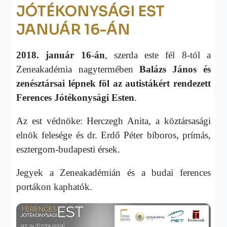
JÓTÉKONYSÁGI EST
JANUÁR 16-ÁN
2018. január 16-án
, szerda este fél 8-tól a
Zeneakadémia nagytermében
Balázs János és
zenésztársai lépnek föl az autistákért rendezett
Ferences Jótékonysági Esten
.
Az est védnöke: Herczegh Anita, a köztársasági
elnök felesége és dr. Erdő Péter bíboros, prímás,
esztergom-budapesti érsek.
Jegyek a Zeneakadémián és a budai ferences
portákon kaphatók.