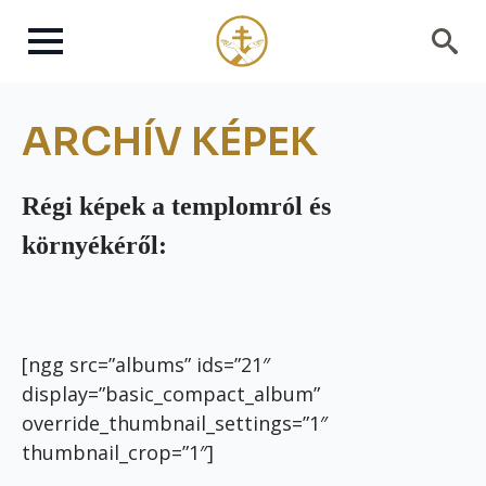
Search
for:
ARCHÍV KÉPEK
Régi képek a templomról és
környékéről:
[ngg src=”albums” ids=”21″
display=”basic_compact_album”
override_thumbnail_settings=”1″
thumbnail_crop=”1″]