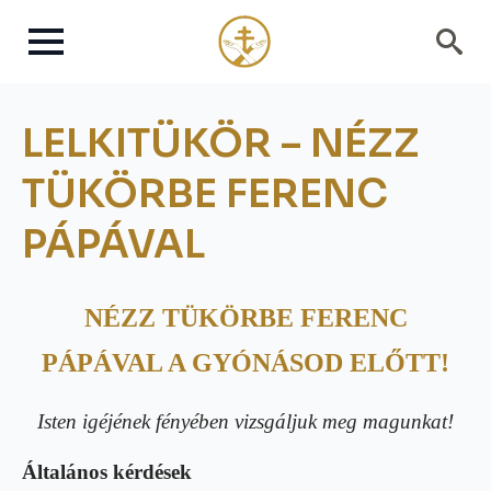
Search
for:
LELKITÜKÖR – NÉZZ
TÜKÖRBE FERENC
PÁPÁVAL
NÉZZ TÜKÖRBE FERENC
PÁPÁVAL A GYÓNÁSOD ELŐTT!
I
sten igéjének fényében vizsgáljuk meg magunkat!
Általános kérdések