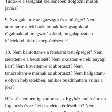
Tudok-e a szolgálat szellemében dolgozni mások
javára?
9. Szolgáltam-e az igazságot és a hűséget? Nem
ártottam-e a felebarátaimnak hazugságokkal,
rágalmakkal, megszólásokkal, megalapozatlan
ítéletekkel, titkok megsértésével?
10. Nem bántottam-e a felebarát testi épségét? Nem
sértettem-e a becsületét? Nem okoztam-e neki anyagi
kárt? Nem követtem-e el abortuszt? Nem
tanácsoltam-e másnak az abortuszt? Nem hallgattam-
e olyan helyzetekben, amikor buzdíthattam volna a
jóra?
Házaséletemben igazodom-e az Egyház tanításához a
fogamzás és az élet tisztelete kérdéseiben? Nem