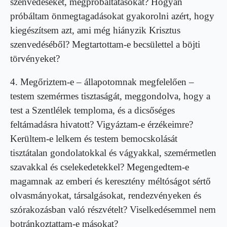
szenvedéseket, megpróbáltatásokat? Hogyan
próbáltam önmegtagadásokat gyakorolni azért, hogy
kiegészítsem azt, ami még hiányzik Krisztus
szenvedéséből? Megtartottam-e becsülettel a böjti
törvényeket?
4. Megőriztem-e – állapotomnak megfelelően –
testem szemérmes tisztaságát, meggondolva, hogy a
test a Szentlélek temploma, és a dicsőséges
feltámadásra hivatott? Vigyáztam-e érzékeimre?
Kerültem-e lelkem és testem bemocskolását
tisztátalan gondolatokkal és vágyakkal, szemérmetlen
szavakkal és cselekedetekkel? Megengedtem-e
magamnak az emberi és keresztény méltóságot sértő
olvasmányokat, társalgásokat, rendezvényeken és
szórakozásban való részvételt? Viselkedésemmel nem
botránkoztattam-e másokat?