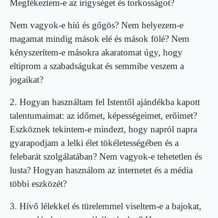
Megfékeztem-e az irigységet és torkosságot?
Nem vagyok-e hiú és gőgös? Nem helyezem-e
magamat mindig mások elé és mások fölé? Nem
kényszerítem-e másokra akaratomat úgy, hogy
eltiprom a szabadságukat és semmibe veszem a
jogaikat?
2. Hogyan használtam fel Istentől ajándékba kapott
talentumaimat: az időmet, képességeimet, erő­imet?
Eszköznek tekintem-e mindezt, hogy napról napra
gyarapodjam a lelki élet tökéletességében és a
felebarát szolgálatában? Nem vagyok-e tehetetlen és
lusta? Hogyan használom az internetet és a média
többi eszközét?
3. Hívő lélekkel és türelemmel viseltem-e a bajokat,