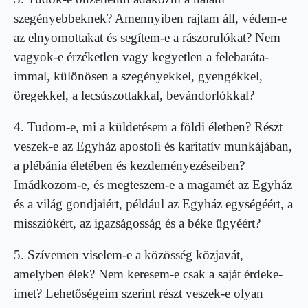
szegényebbeknek? Amennyiben rajtam áll, védem-e
az elnyomottakat és segítem-e a rászorulókat? Nem
vagyok-e érzéketlen vagy kegyetlen a felebaráta­
immal, különösen a szegényekkel, gyengékkel,
öregekkel, a lecsúszottakkal, bevándorlókkal?
4. Tudom-e, mi a küldetésem a földi életben? Részt
veszek-e az Egyház apostoli és karitatív munká­jában,
a plébánia életében és kezdeményezéseiben?
Imádkozom-e, és megteszem-e a magamét az Egyház
és a világ gondjaiért, például az Egyház egységéért, a
missziókért, az igazságosság és a béke ügyéért?
5. Szívemen viselem-e a közösség közjavát,
amelyben élek? Nem keresem-e csak a saját érdeke­
imet? Lehetőségeim szerint részt veszek-e olyan