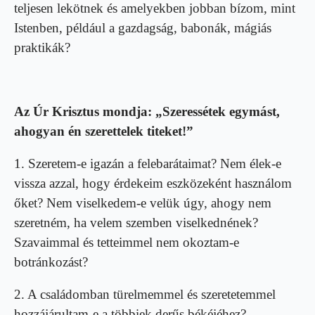
teljesen lekötnek és amelyekben jobban bízom, mint
Istenben, például a gazdagság, babonák, mágiás
praktikák?
Az Úr Krisztus mondja: „Szeressétek egymást,
ahogyan én szerettelek titeket!”
1. Szeretem-e igazán a felebarátaimat? Nem élek-e
vissza azzal, hogy érdekeim eszközeként használom
őket? Nem viselkedem-e velük úgy, ahogy nem
szeretném, ha velem szemben viselkednének?
Szavaimmal és tetteimmel nem okoztam-e
botránkozást?
2. A családomban türelmemmel és szeretetemmel
hozzájárultam-e a többiek derűs békéjéhez?