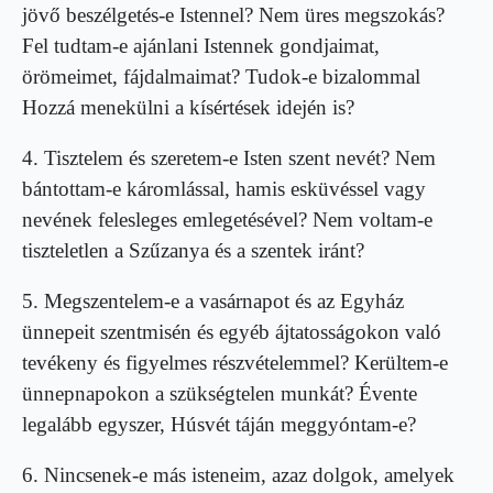
jövő beszélgetés-e Istennel? Nem üres megszo­kás?
Fel tudtam-e ajánlani Istennek gondjaimat,
örömeimet, fájdalmaimat? Tudok-e bizalommal
Hozzá menekülni a kísértések idején is?
4. Tisztelem és szeretem-e Isten szent nevét? Nem
bántottam-e káromlással, hamis esküvéssel vagy
nevének felesleges emlegetésével? Nem voltam-e
tiszteletlen a Szűzanya és a szentek iránt?
5. Megszentelem-e a vasárnapot és az Egyház
ünnepeit szentmisén és egyéb ájtatosságokon való
tevékeny és figyelmes részvételemmel? Kerültem-e
ünnepnapokon a szükségtelen munkát? Évente
legalább egyszer, Húsvét táján meggyóntam-e?
6. Nincsenek-e más isteneim, azaz dolgok, amelyek