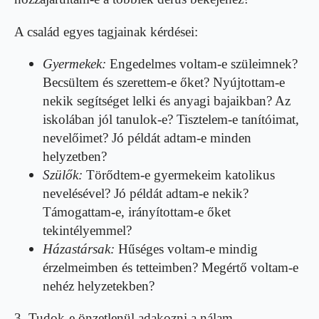
A család egyes tagjainak kérdései:
Gyermekek:
Engedelmes voltam-e szüleimnek?
Becsültem és szerettem-e őket? Nyújtottam-e
nekik segítséget lelki és anyagi bajaikban? Az
iskolában jól tanulok-e? Tisztelem-e tanítóimat,
nevelőimet? Jó példát adtam-e minden
helyzetben?
Szülők:
Törődtem-e gyermekeim katolikus
nevelésével? Jó példát adtam-e nekik?
Támogattam-e, irányítottam-e őket
tekintélyemmel?
Házastársak:
Hűséges voltam-e mindig
érzelmeimben és tetteimben? Megértő voltam-e
nehéz helyzetekben?
3. Tudok-e önzetlenül adakozni a nálam