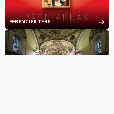
FERENCIEK TERE
FERENCESSÉG
MULTILINGUAL CONFESSION