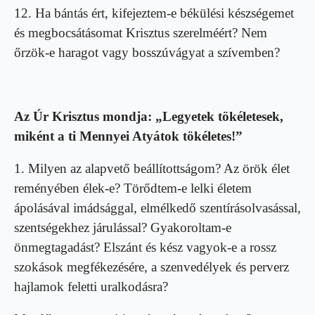
12. Ha bántás ért, kifejeztem-e békülési készségemet
és megbocsátásomat Krisztus szerelméért? Nem
őrzök-e haragot vagy bosszúvágyat a szívemben?
Az Úr Krisztus mondja: „Legyetek tökéletesek,
miként a ti Mennyei Atyátok tökéletes!”
1. Milyen az alapvető beállítottságom? Az örök élet
reményében élek-e? Törődtem-e lelki életem
ápolásával imádsággal, elmélkedő szentírásolvasással,
szentségekhez járulással? Gyakoroltam-e
önmegtagadást? Elszánt és kész vagyok-e a rossz
szokások megfékezésére, a szenvedélyek és perverz
hajlamok feletti uralkodásra?