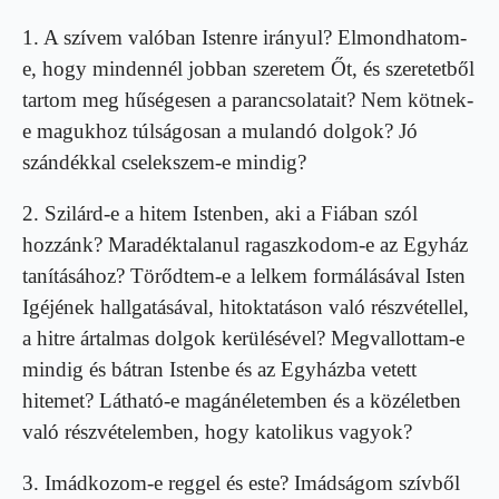
1. A szívem valóban Istenre irányul? Elmondhatom-
e, hogy mindennél jobban szeretem Őt, és szeretetből
tartom meg hűségesen a parancsolatait? Nem kötnek-
e magukhoz túlságosan a mulandó dolgok? Jó
szándékkal cselekszem-e mindig?
2. Szilárd-e a hitem Istenben, aki a Fiában szól
hozzánk? Maradéktalanul ragaszkodom-e az Egyház
tanításához? Törődtem-e a lelkem formálásával Isten
Igéjének hallgatásával, hitoktatáson való részvétellel,
a hitre ártalmas dolgok kerülésével? Megvallottam-e
mindig és bátran Istenbe és az Egyházba vetett
hitemet? Látható-e magánéletemben és a közéletben
való részvételemben, hogy katolikus vagyok?
3. Imádkozom-e reggel és este? Imádságom szívből