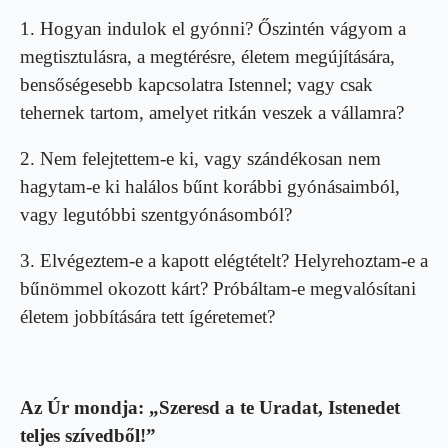
1. Hogyan indulok el gyónni? Őszintén vágyom a
megtisztulásra, a megtérésre, életem megújítá­sára,
bensőségesebb kapcsolatra Istennel; vagy csak
tehernek tartom, amelyet ritkán veszek a vállamra?
2. Nem felejtettem-e ki, vagy szándékosan nem
hagytam-e ki halálos bűnt korábbi gyónásaimból,
vagy legutóbbi szentgyónásomból?
3. Elvégeztem-e a kapott elégtételt? Helyrehoztam-e a
bűnömmel okozott kárt? Próbáltam-e megvalósítani
életem jobbítására tett ígéretemet?
Az Úr mondja: „Szeresd a te Uradat, Istenedet
teljes szívedből!”