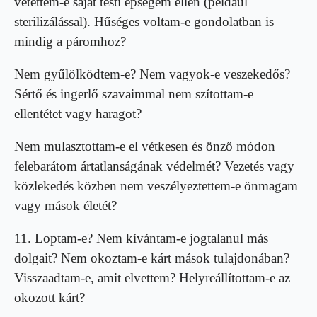
vétettem-e saját testi épségem ellen (például
sterilizálással). Hűséges voltam-e gondolatban is
mindig a páromhoz?
Nem gyűlölködtem-e? Nem vagyok-e veszekedős?
Sértő és ingerlő szavaimmal nem szítottam-e
ellentétet vagy haragot?
Nem mulasztottam-e el vétkesen és önző módon
felebarátom ártatlanságának védelmét? Vezetés vagy
közlekedés közben nem veszélyeztettem-e önmagam
vagy mások életét?
11. Loptam-e? Nem kívántam-e jogtalanul más
dolgait? Nem okoztam-e kárt mások tulajdonában?
Visszaadtam-e, amit elvettem? Helyreállítottam-e az
okozott kárt?