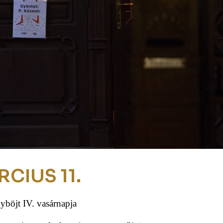
RCIUS 11.
yböjt IV. vasárnapja