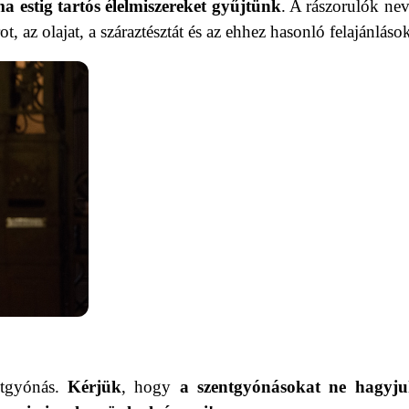
a estig tartós élelmiszereket gyűjtünk
. A rászorulók ne
t, az olajat, a száraztésztát és az ehhez hasonló felajánlások
ntgyónás.
Kérjük
, hogy
a szentgyónásokat ne hagyju