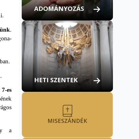
ADOMÁNYOZÁS
i.
zünk
.
gona-
mban.
.
HETI SZENTEK
 7-es
sének
rágos
MISESZÁNDÉK
ly a