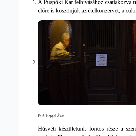
A Püspöki Kar felhívásához csatlakozva
m
előre is köszönjük az ételkonzervet, a cukro
Fotó: Keppel Ákos
Húsvéti készületünk fontos része a sze