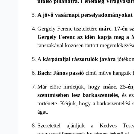
utolsó pillanatra. Lehetőleg Virágvasá
A jövő vasárnapi
perselyadományokat a
Gergely Ferenc tiszteletére
m
árc. 17-én 
Gergely Ferenc az idén kapja meg a 
tanszakával közösen tartott megemlékezése
A
kárpátaljai rászorulók javára
jótékon
Bach: János passió
című műve hangzik fe
Már előre hirdetjük, hogy
márc. 25-é
n
szentmisében lesz barkaszentelés
, és e
története. Kérjük, hogy
a barkaszentelési 
ágat.
S
zeretettel ajánljuk a Kedves Tes
www.pestiferencesek.hu
címen érhető el.