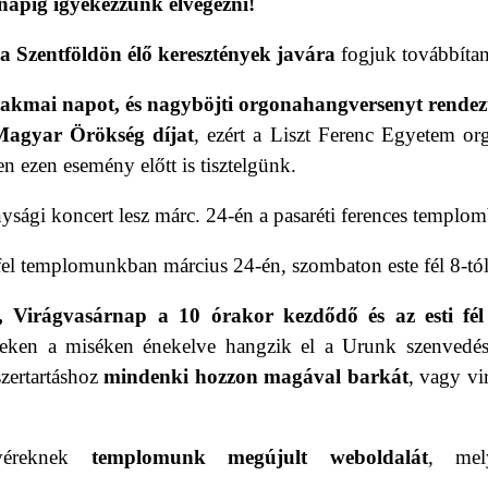
rnapig igyekezzünk elvégezni!
 Szentföldön élő kereszté­nyek javára
fogjuk továbbítan
szakmai napot, és nagyböjti orgonahangversenyt rende
Magyar Örökség díjat
, ezért a Liszt
Ferenc
Egyetem or
n ezen esemény előtt is tisztelgünk.
ysági koncert lesz márc. 24-én a pasaréti ferences templo
l templomunkban március 24-én, szombaton este fél 8-tól
, Virágvasárnap a 10 órakor kezdődő és az esti fél
zeken a miséken énekelve hangzik el a Urunk szenvedé
szertartáshoz
mindenki hozzon magával barkát
, vagy vi
tvéreknek
templomunk megújult weboldalát
,
me