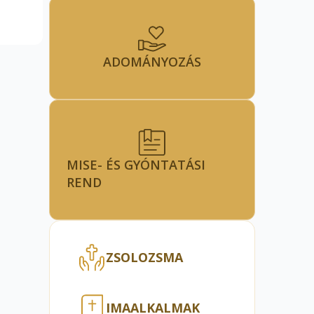
ADOMÁNYOZÁS
MISE- ÉS GYÓNTATÁSI
REND
ZSOLOZSMA
IMAALKALMAK