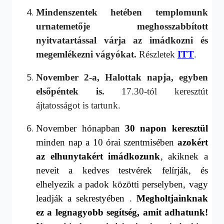
Mindenszentek hetében templomunk
urnatemetője meghosszabbított
nyitvatartással várja az imádkozni és
megemlékezni vágyókat.
Részletek
ITT
.
November 2-a, Halottak napja, egyben
elsőpéntek is.
17.30-tól keresztút
ájtatosságot is tartunk.
N
ovember hónapban
30 napon keresztül
minden
nap a 10
órai szentmisé
ben
azokért
az elhunytakért imádkozunk
, akiknek a
neveit a kedves testvérek felírják, és
elhelyezik
a padok közötti perselyben, vagy
le
adják a sekrestyében
.
Megholtjainkna
k
ez a legnagyobb segítség, amit adhatunk!