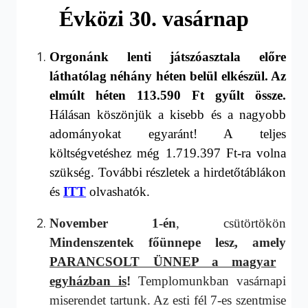
Évközi
30
. vasárnap
O
rg
onánk lenti
játszó
asztala
előre
láthatólag
néhány héten
belül
elkészül
.
Az
elmúlt héten
113.590
Ft gyűlt össze.
Hálásan köszönjük a kisebb és a nagyobb
adományokat egyaránt! A teljes
költségvetéshez még
1
.
719
.
397
Ft-ra volna
szükség. T
ovábbi részletek a hirdetőtáblákon
és
ITT
olvashatók.
November 1-én
, csütörtökön
Mindenszentek főünnepe lesz, amely
PARANCSOLT ÜNNEP a magyar
egyházban is
!
Templomunkban vasárnapi
miserendet tartunk. Az esti fél 7-es szentmise