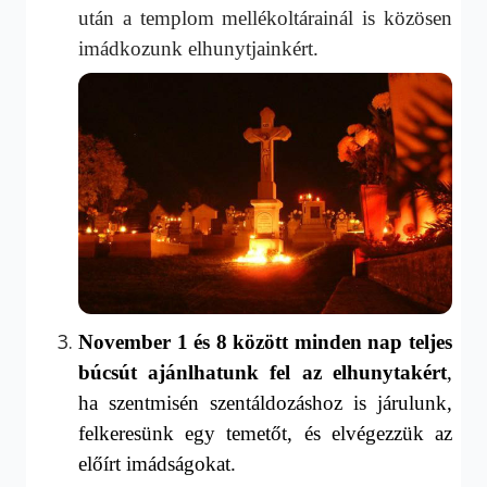
után a temp­lom mellékoltárainál is közösen
imádkozunk elhunytjainkért.
November 1 és 8 között minden nap
teljes
búcsút ajánlhatunk fel az elhunyt
akért
,
ha szentmisén szentáldozáshoz is járulunk,
felkeresünk egy temetőt
, és elvégezzük az
előírt imádságokat.