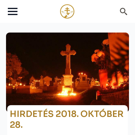
Search
for:
HIRDETÉS 2018. OKTÓBER
28.