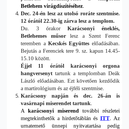
Betlehem virágdíszít
é
séhez
.
D
ec. 24-én
lesz az utolsó roráte szentmise.
1
2
órától
22.30-ig zárva lesz a templom.
Du. 3 órakor
Karácsonyi éneklés,
Betlehemes műsor
lesz a Szent Ferenc
teremben a
Kecskés Együttes
előadásában.
Bejutás a Ferenciek tere 9. sz. kapun 14.45-
15.10 között.
Éjjel 11
órától
k
arácsonyi
orgona
hangverseny
t
tartunk a templomban Deák
László előadásában. Ezt követően kezdődik
a martirológium és az éjféli szentmise.
Karácsony napján és dec. 26-án is
vasárnapi miserendet tartunk
.
A
karácsonyi miserend
további részletei
megtekinthető
k
a hirdetőtáblán
és
ITT
. Az
urnatemető ünnepi nyitvatartása pedig