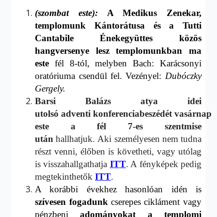
(szombat este):
A
Medikus Zenekar,
t
emplomunk Kántorátusa
és
a Tutti
Cantabile Énekegyüttes
közös
hangversenye lesz templomunkban
ma
este
fél 8-tól, melyben
Bach: Karácsonyi
oratórium
a csendül fel.
Vezényel:
Dubóczky
Gergely.
Barsi Balázs atya idei
utolsó
adventi
konferenciabeszédét
v
asárnap
este a fél 7-es szentmise
után
hallhatjuk
. Aki személyesen nem tudna
részt venni, élőben is követheti, vagy utólag
is visszahallgathatja
ITT
. A fényképek pedig
megtekinthetők
ITT
.
A korábbi évekhez hasonlóan idén is
szívesen fogadunk
cserepes
cikláment
vagy
pénzbeni
adományokat a te
mplomi