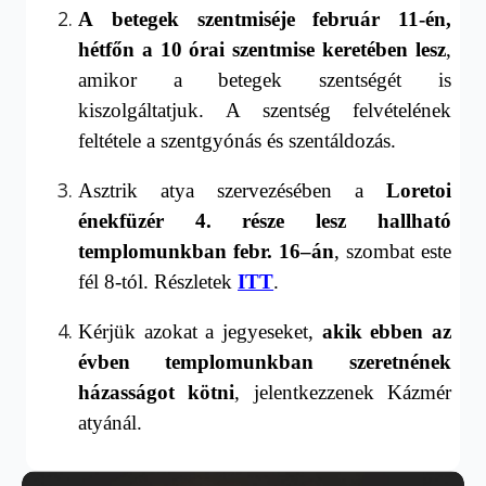
A
betegek szentmiséje február 11-én,
hétfőn
a 10 órai szentmise keretében lesz
,
amikor a betegek szentségét is
kiszolgáltatjuk.
A szentség felvételének
feltétele a szentgyónás és szentáldozás.
Asztrik atya szervezésében a
Loretoi
énekfüzér 4. része lesz hallható
templom
unk
ban febr. 1
6
–
á
n
,
szombat este
fél 8-tól
. Részletek
ITT
.
Kérjük azokat a jegyeseket,
akik ebben az
évben templomunkban szeretnének
házasságot kötni
, jelentkezzenek Kázmér
atyánál.