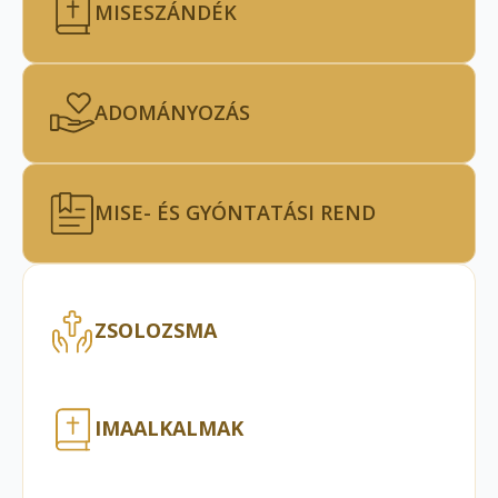
MISESZÁNDÉK
ADOMÁNYOZÁS
MISE- ÉS GYÓNTATÁSI REND
ZSOLOZSMA
IMAALKALMAK