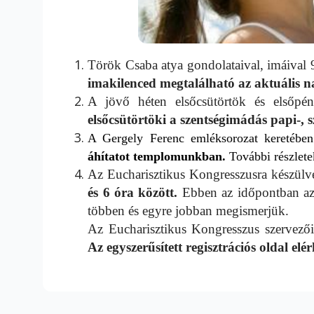
Török Csaba atya gondolataival, imáival
imakilenced megtalálható az aktuális 
A jövő héten elsőcsütörtök és elsőp
elsőcsütörtöki a szentségimádás papi-, sz
A Gergely Ferenc emléksorozat keretéb
áhítatot
templomunkban.
További részlet
Az Eucharisztikus Kongresszusra készül
és 6 óra között.
Ebben az időpontban az 
többen és egyre jobban megismerjük.
Az Eucharisztikus Kongresszus szervezői 
Az egyszerűsített regisztrációs oldal elé