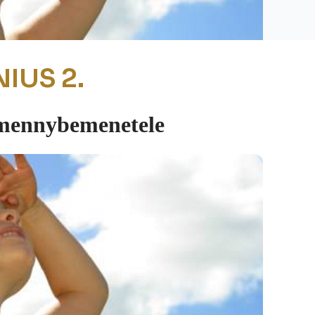
IUS 2.
mennybemenetele