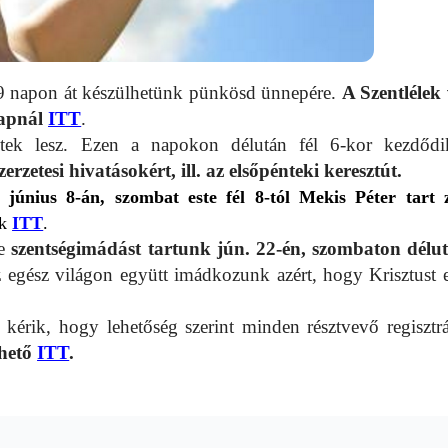
 9 napon át készülhetünk pünkösd ünnepére.
A Szentlélek
napnál
ITT
.
éntek lesz. Ezen a napokon délután fél 6-kor kezdő
erzetesi hivatásokért, ill. az elsőpénteki keresztút.
en
június 8-án, szombat
este fél 8-tól
Mekis Péter tart 
ek
ITT
.
ve
szentségimádást tartunk jún. 22-én, szombaton délu
egész világon együtt imádkozunk azért, hogy Krisztust 
kérik, hogy lehetőség szerint minden résztvevő regisztrá
rhető
ITT
.