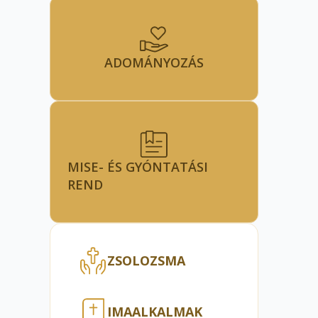
ADOMÁNYOZÁS
MISE- ÉS GYÓNTATÁSI
REND
ZSOLOZSMA
IMAALKALMAK