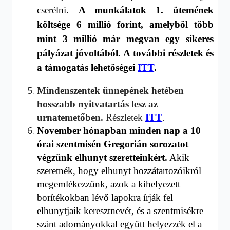
cserélni.
A munkálatok 1. ütemének
költsége 6 millió forint, amelyből több
mint 3 millió már megvan egy sikeres
pályázat jóvoltából.
A
további részletek és
a támogatás lehetőségei
ITT
.
Mindenszentek ünnepének hetében
hosszabb nyitvatartás lesz az
urnatemetőben.
Részletek
ITT
.
N
ovember hónapban minden
nap a 10
órai szentmisén
Gregorián sorozatot
végzünk elhunyt szeretteinkért.
Akik
szeretnék, hogy elhunyt hozzátartozóikról
megemlékezzünk, azok a kihelyezett
borítékokban lévő lapokra írják fel
elhunytjaik keresztnevét, és a szentmisékre
szánt adományokkal együtt helyezzék el
a