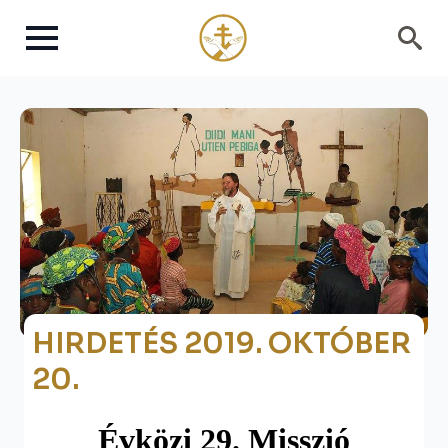
Search
for:
HIRDETÉS 2019. OKTÓBER
20.
Évközi
2
9
. Misszió