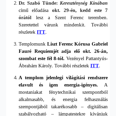
Dr. Szabó Tünde:
Kereszténység Kínában
című előadása
okt. 29-én, kedd este 7
órától
lesz
a Szent Ferenc teremben
.
Szeretettel várunk mindenkit. További
részletek
ITT
.
Templomunk
Liszt Ferenc Kórusa Gabriel
Fauré Requiemjét adja elő okt. 26-án,
szombat este fél 8-tól
.
Vezényel Pattantyús-
Ábrahám Károly. További részletek
ITT
.
A templom jelenlegi világítási rendszere
elavult és igen energia-igényes.
A
mostaniakat f
énytechnikai szempontból
alkalmasabb, és energia felhasználás
szempontjából takarékosabb – digitálisan
szabályoz
ható – lámpatestekre kívánjuk