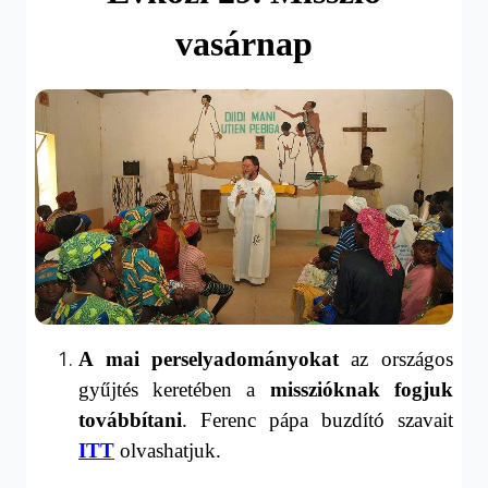
vasárnap
A mai perselyadományokat
az
országos
gyűjtés keretében a
missziók
nak fogjuk
továbbítani
. Ferenc pápa buzdító szavait
ITT
olvashatjuk.