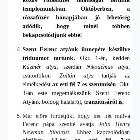
templomunkban. Október
ben, a
rózsafüzér hónapjában jó lehető­ség
adódik, hogy minél többen
bekapcsolódjunk ebbe!
Szent Ferenc atyánk ünnepére készülve
triduumot tartunk.
Okt. 1-én, kedden
Kázmér
atya
, szerdán
Nikodémus
atya
,
csütörtökön
Zoltán atya
tartják az
elmélkedést
az
esti fél 7-es
szentmisén
.
Okt.
3-án este megemlékezünk Szent Ferenc
Atyánk boldog haláláról,
tranzitusáról is.
Már előre hirdetjük, hogy két hét múlva
Ferenc pápa szentté avatja
John Henry
Newman bíborost
. Ehhez kapcsolódóan