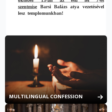
október 13-án az esti fél 7-es
szentmise
Barsi Balázs atya vezetésével
lesz templomunkban!
MULTILINGUAL CONFESSION