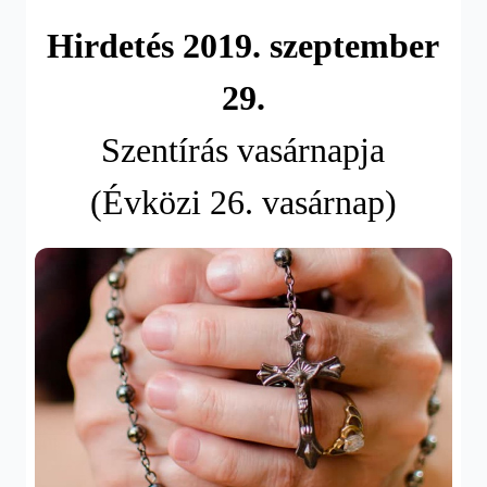
Hirdetés 201
9
.
szeptember
2
9
.
Szentírás vasárnapja
(Évközi 26. vasárnap)