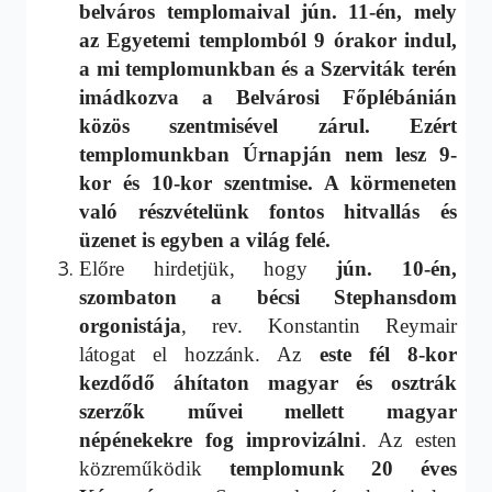
belváros templomaival jún. 11-én,
mely
az Egyetemi templomból 9 órakor indul,
a mi templomunkban és a Szerviták terén
imádkozva a Belvárosi Főplébánián
közös szentmisével zárul.
Ezért
templomunkban
Úrnapján nem lesz 9-
kor és 10-kor szentmise.
A
körmeneten
való részvételünk fontos hitvallás és
üzenet is egyben
a világ felé.
Előre hirdetjük, hogy
jún. 10-én,
szombaton a bécsi Stephansdom
orgonistája
, rev. Konstantin Reymair
látogat el hozzánk. Az
este
fél 8-kor
kezdődő áhít
at
on magyar és osztrák
szerzők művei mellett magyar
népénekekre fog improvizálni
. Az esten
közreműködik
templomunk 20 éves