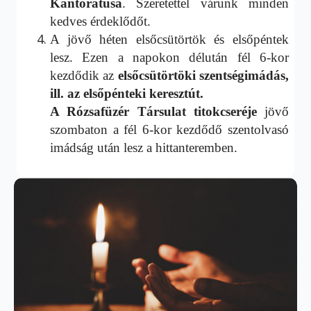
Kántorátusa
. Szeretettel várunk minden
kedves érdeklődőt.
A jövő héten elsőcsütörtök és elsőpéntek
lesz. Ezen a napokon délután fél 6-kor
kezdődik az
elsőcsütörtöki szentségimádás,
ill. az elsőpénteki keresztút.
A
Rózsafüzér Társulat titokcseréje
jövő
szombaton a fél 6-kor kezdődő szentolvasó
imádság után lesz a hittanteremben.