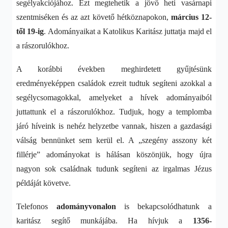
segélyakciójához. Ezt megtehetik a jövő heti vasárnapi
szentmiséken és az azt követő hétköznapokon,
március 12-
től 19-ig
. Adományaikat a Katolikus Karitász juttatja majd el
a rászorulókhoz.
A korábbi években meghirdetett gyűjtésünk
eredményeképpen családok ezreit tudtuk segíteni azokkal a
segélycsomagokkal, amelyeket a hívek adományaiból
juttattunk el a rászorulókhoz. Tudjuk, hogy a templomba
járó híveink is nehéz helyzetbe vannak, hiszen a gazdasági
válság bennünket sem kerül el. A „szegény asszony két
fillérje” adományokat is hálásan köszönjük, hogy újra
nagyon sok családnak tudunk segíteni az irgalmas Jézus
példáját követve.
Telefonos
adományvonalon
is bekapcsolódhatunk a
karitász segítő munkájába. Ha hívjuk a
1356-