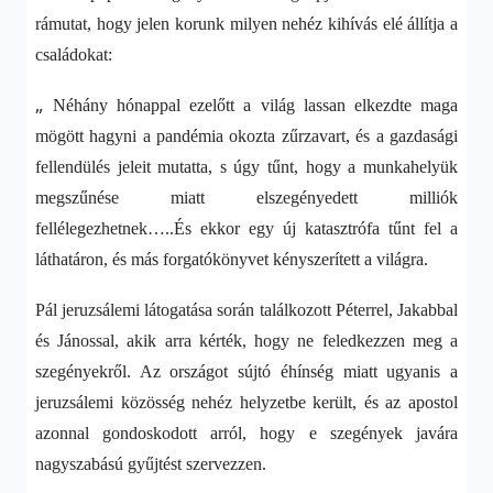
rámutat, hogy jelen korunk milyen nehéz kihívás elé állítja a
családokat:
„
Néhány hónappal ezelőtt a világ lassan elkezdte maga
mögött hagyni a pandémia okozta zűrzavart, és a gazdasági
fellendülés jeleit mutatta, s úgy tűnt, hogy a munkahelyük
megszűnése miatt elszegényedett milliók
fellélegezhetnek…..És ekkor egy új katasztrófa tűnt fel a
láthatáron, és más forgatókönyvet kényszerített a világra.
Pál jeruzsálemi látogatása során találkozott Péterrel, Jakabbal
és Jánossal, akik arra kérték, hogy ne feledkezzen meg a
szegényekről. Az országot sújtó éhínség miatt ugyanis a
jeruzsálemi közösség nehéz helyzetbe került, és az apostol
azonnal gondoskodott arról, hogy e szegények javára
nagyszabású gyűjtést szervezzen.