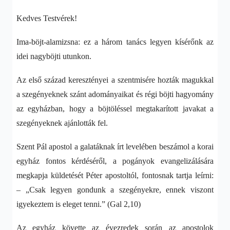
Kedves Testvérek!
Ima-böjt-alamizsna: ez a három tanács legyen kísérőnk az
idei nagyböjti utunkon.
Az első század keresztényei a szentmisére hozták magukkal
a szegényeknek szánt adományaikat és régi böjti hagyomány
az egyházban, hogy a böjtöléssel megtakarított javakat a
szegényeknek ajánlották fel.
Szent Pál apostol a galatáknak írt levelében beszámol a korai
egyház fontos kérdéséről, a pogányok evangelizálására
megkapja küldetését Péter apostoltól, fontosnak tartja leírni:
– „
Csak legyen gondunk a szegényekre, ennek viszont
igyekeztem is eleget tenni.” (Gal 2,10)
Az egyház követte az évezredek során az apostolok