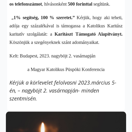
os
telefonszámot
, hívásonként
500 forinttal
segítünk.
„
1% segítség, 100 % szeretet.”
Kérjük, hogy aki teheti,
adója egy százalékával is támogassa a Katolikus Karitász
karitatív szolgálatát: a
Karitászt Támogató Alapítványt.
Köszönjük a szegényeknek szánt adományaikat.
Kelt: Budapest, 2023. nagyböjt 2. vasárnapján
a Magyar Katolikus Püspöki Konferencia
Kérjük a körlevelet felolvasni 2023.március 5-
én, – nagyböjt 2. vasárnapján- minden
szentmisén.