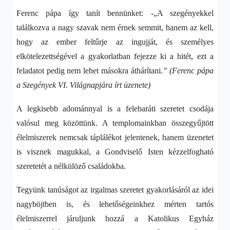
Ferenc pápa így tanít bennünket: -„A szegényekkel
találkozva a nagy szavak nem érnek semmit, hanem az kell,
hogy az ember feltűrje az ingujját, és személyes
elkötelezettségével a gyakorlatban fejezze ki a hitét, ezt a
feladatot pedig nem lehet másokra áthárítani
.” (
Ferenc pápa
a Szegények VI. Világnapjára írt üzenete)
A legkisebb adománnyal is a felebaráti szeretet csodája
valósul meg közöttünk. A templomainkban összegyűjtött
élelmiszerek nemcsak táplálékot jelentenek, hanem üzenetet
is visznek magukkal, a Gondviselő Isten kézzelfogható
szeretetét a nélkülöző családokba.
Tegyünk tanúságot az irgalmas szeretet gyakorlásáról az idei
nagyböjtben is, és lehetőségeinkhez mérten tartós
élelmiszerrel járuljunk hozzá a Katolikus Egyház