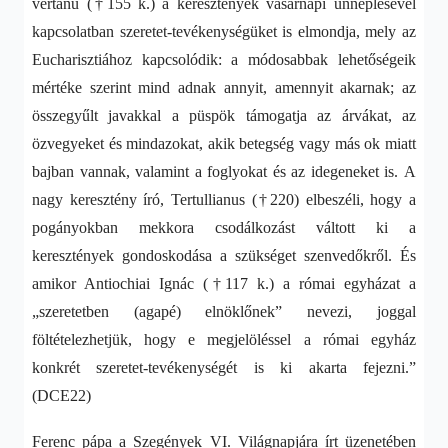
vértanú (†155 k.) a keresztények vasárnapi ünneplésével
kapcsolatban szeretet-tevékenységüket is elmondja, mely az
Eucharisztiához kapcsolódik: a módosabbak lehetőségeik
mértéke szerint mind adnak annyit, amennyit akarnak; az
összegyűlt javakkal a püspök támogatja az árvákat, az
özvegyeket és mindazokat, akik betegség vagy más ok miatt
bajban vannak, valamint a foglyokat és az idegeneket is. A
nagy keresztény író, Tertullianus (†220) elbeszéli, hogy a
pogányokban mekkora csodálkozást váltott ki a
keresztények gondoskodása a szükséget szenvedőkről. És
amikor Antiochiai Ignác (†117 k.) a római egyházat a
„szeretetben (agapé) elnöklőnek” nevezi, joggal
föltételezhetjük, hogy e megjelöléssel a római egyház
konkrét szeretet-tevékenységét is ki akarta fejezni.”
(DCE22)
Ferenc pápa a Szegények VI. Világnapjára írt üzenetében