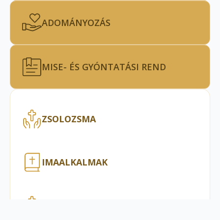
ADOMÁNYOZÁS
MISE- ÉS GYÓNTATÁSI REND
ZSOLOZSMA
IMAALKALMAK
KÖZÖSSÉGI ÉLET