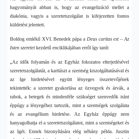
hagyományát abban is, hogy az evangelizáció mellet a
diakónia, vagyis a szeretetszolgálat is kifejezetten fontos
küldetést jelentett.
Boldog emlékű XVI. Benedek pápa a
Deus caritas est – Az
Isten szeretet
kezdetű enciklikájában erről így tanít:
„
Az idők folyamán és az Egyház fokozatos elterjedésével
szeretetszolgálatát, a karitászt a szentség kiszolgáltatásával és
az Ige hirdetésével együtt lényeges összetevőjének
tekintették: a szeretet gyakorlása az özvegyek és árvák, a
rabok, a betegek és mindenféle szükséget szenvedők iránt
éppúgy a lényegéhez tartozik, mint a szentségek szolgálata
és az evangélium hirdetése. Az Egyház éppúgy nem
hanyagolhatja el a szeretetszolgálatot, mint a szentségeket és
az Igét. Ennek bizonyítására elég néhány példa. Jusztin