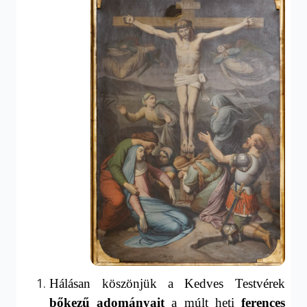
Hálásan köszönjük a Kedves Testvérek
bőkezű adományait
a múlt heti
ferences