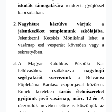
iskolák támogatására
rendezett gyűjtéssel
kapcsolatban.
Nagyhétre készülve várjuk a
jelentkezőket templomunk
szkólájába
.
Jelentkezni Kecskés Mónikánál lehet a
vasárnap esti vesperást követőe
n vagy a
sekrestyében
.
A Magyar Katolikus Püspöki Kar
felhívásához csatlakozva
nagyböjti
segélyakciót szervezünk
a Belvárosi
Főplébánia Karitász csoportjával közösen.
Ennek keretében
tartós élelmiszereket
gyűjtünk jövő vasárnap, márc.
12
-én
. A
rászorulók nevében előre is köszönjük az