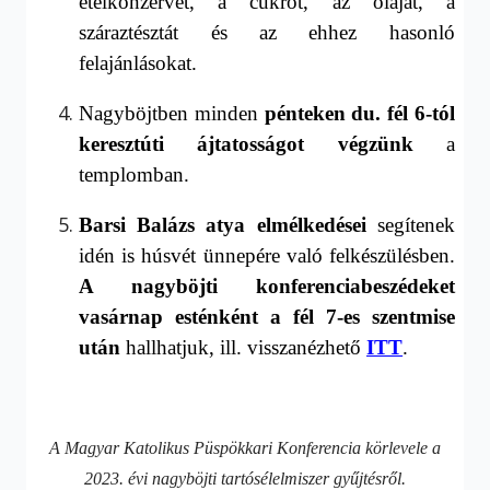
ételkonzervet, a cukrot, az olajat, a
száraztésztát és az ehhez hasonló
felajánlásokat.
Nagyböjtben minden
pénteken du. fél 6-tól
keresztúti ájtatosságot végzünk
a
templomban.
Barsi Balázs atya elmélkedései
segítenek
idén is húsvét ünnepére való felkészülésben.
A nagyböjti konferenciabeszédeket
vasárnap esténként a fél 7-es szentmise
után
hallhatjuk,
ill. visszanézhető
ITT
.
A Magyar Katolikus Püspökkari Konferencia körlevele a
2023. évi nagyböjti tartósélelmiszer gyűjtésről.