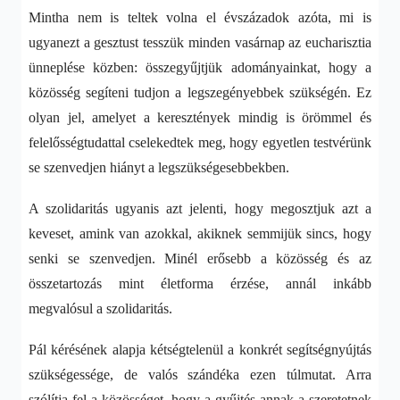
Mintha nem is teltek volna el évszázadok azóta, mi is
ugyanezt a gesztust tesszük minden vasárnap az eucharisztia
ünneplése közben: összegyűjtjük adományainkat, hogy a
közösség segíteni tudjon a legszegényebbek szükségén. Ez
olyan jel, amelyet a keresztények mindig is örömmel és
felelősségtudattal cselekedtek meg, hogy egyetlen testvérünk
se szenvedjen hiányt a legszükségesebbekben.
A szolidaritás ugyanis azt jelenti, hogy megosztjuk azt a
keveset, amink van azokkal, akiknek semmijük sincs, hogy
senki se szenvedjen. Minél erősebb a közösség és az
összetartozás mint életforma érzése, annál inkább
megvalósul a szolidaritás.
Pál kérésének alapja kétségtelenül a konkrét segítségnyújtás
szükségessége, de valós szándéka ezen túlmutat. Arra
szólítja fel a közösséget, hogy a gyűjtés annak a szeretetnek