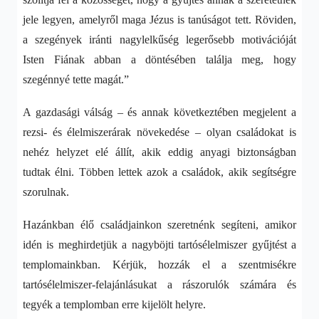
jele legyen, amelyről maga Jézus is tanúságot tett. Röviden,
a szegények iránti nagylelkűség legerősebb motivációját
Isten Fiának abban a döntésében találja meg, hogy
szegénnyé tette magát.”
A gazdasági válság – és annak következtében megjelent a
rezsi- és élelmiszerárak növekedése – olyan családokat is
nehéz helyzet elé állít, akik eddig anyagi biztonságban
tudtak élni. Többen lettek azok a családok, akik segítségre
szorulnak.
Hazánkban élő családjainkon szeretnénk segíteni, amikor
idén is meghirdetjük a nagyböjti tartósélelmiszer gyűjtést a
templomainkban. Kérjük, hozzák el a szentmisékre
tartósélelmiszer-felajánlásukat a rászorulók számára és
tegyék a templomban erre kijelölt helyre.