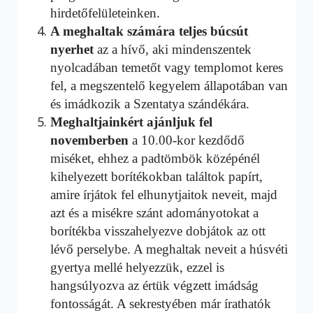
hirdetőfelületeinken.
A meghaltak számára teljes búcsút
nyerhet
az a hívő, aki mindenszentek
nyolcadában temetőt vagy templomot keres
fel, a megszentelő kegyelem állapotában van
és imádkozik a Szentatya szándékára.
Meghaltjainkért ajánljuk fel
novemberben
a 10.00-kor kezdődő
miséket, ehhez a padtömbök középénél
kihelyezett borítékokban találtok papírt,
amire írjátok fel elhunytjaitok neveit, majd
azt és a misékre szánt adományotokat a
borítékba visszahelyezve dobjátok az ott
lévő perselybe. A meghaltak neveit a húsvéti
gyertya mellé helyezzük, ezzel is
hangsúlyozva az értük végzett imádság
fontosságát. A sekrestyében már írathatók