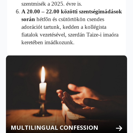
szentmisék a 2025. évre is.
A 20.00 – 22.00 közötti szentségimádások
során
hétfőn és csütörtökön csendes
adorációt tartunk, kedden a kollégista
fiatalok vezetésével, szerdán Taize-i imaóra
keretében imádkozunk.
MULTILINGUAL CONFESSION