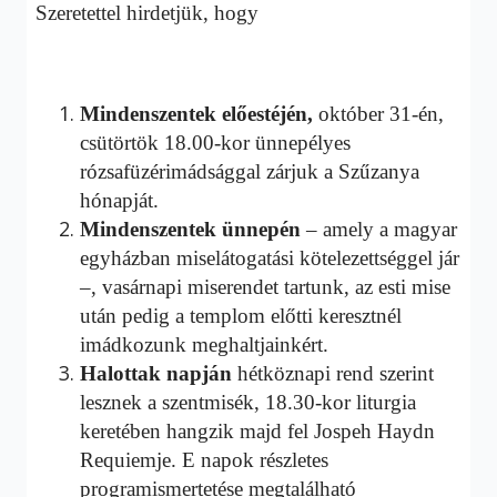
Szeretettel hirdetjük, hogy
Mindenszentek előestéjén,
október 31-én,
csütörtök 18.00-kor ünnepélyes
rózsafüzérimádsággal zárjuk a Szűzanya
hónapját.
Mindenszentek ünnepén
– amely a magyar
egyházban miselátogatási kötelezettséggel jár
–, vasárnapi miserendet tartunk, az esti mise
után pedig a templom előtti keresztnél
imádkozunk meghaltjainkért.
Halottak napján
hétköznapi rend szerint
lesznek a szentmisék, 18.30-kor liturgia
keretében hangzik majd fel Jospeh Haydn
Requiemje. E napok részletes
programismertetése megtalálható