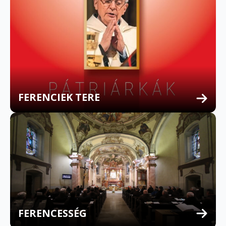
FERENCIEK TERE
FERENCESSÉG
MULTILINGUAL CONFESSION