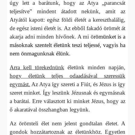
úgy lett a barátunk, hogy az Atya „parancsát
teljesítve” mindent átadott nekünk, amit az
Atyától kapott: egész földi életét a kereszthalálig,
de egész isteni életét is. Az ebből fakadó örömét át
akarja adni minden hívőnek. A mi ö
römünket is a
másoknak szentelt életünk teszi teljessé, vagyis ha
nem önmagunknak élünk.
Arra kell törekednünk
életünk minden napján,
hogy életünk teljes odaadásával szeressük
egymást.
Az Atya így szereti a Fiút, és Jézus is így
szeret minket. Így leszünk Jézusnak és egymásnak
a barátai. Erre választott ki minket Jézus, hogy az
ő akaratával összhangban legyünk.
Az örömteli élet nem jelent gondtalan életet. A
gondok hozzátartoznak az életünkhöz. Egyetlen