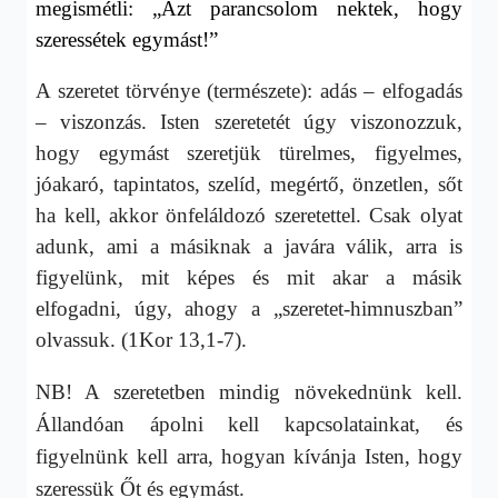
megismétli: „Azt parancsolom nektek, hogy
szeressétek egymást!”
A szeretet törvénye (természete): adás – elfogadás
– viszonzás. Isten szeretetét úgy viszonozzuk,
hogy egymást szeretjük türelmes, figyelmes,
jóakaró, tapintatos, szelíd, megértő, önzetlen, sőt
ha kell, akkor önfeláldozó szeretettel. Csak olyat
adunk, ami a másiknak a javára válik, arra is
figyelünk, mit képes és mit akar a másik
elfogadni, úgy, ahogy a „szeretet-himnuszban”
olvassuk. (1Kor 13,1-7).
NB! A szeretetben mindig növekednünk kell.
Állandóan ápolni kell kapcsolatainkat, és
figyelnünk kell arra, hogyan kívánja Isten, hogy
szeressük Őt és egymást.