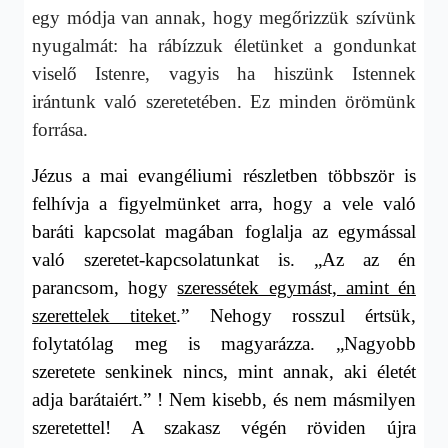
egy módja van annak, hogy megőrizzük szívünk
nyugalmát: ha rábízzuk életünket a gondunkat
viselő Istenre, vagyis ha hiszünk Istennek
irántunk való szeretetében. Ez minden örömünk
forrása.
Jézus a mai evangéliumi részletben többször is
felhívja a figyelmünket arra, hogy a vele való
baráti kapcsolat magában foglalja az egymással
való szeretet-kapcsolatunkat is. „Az az én
parancsom, hogy
szeressétek egymást, amint én
szerettelek titeket
.” Nehogy rosszul értsük,
folytatólag meg is magyarázza. „Nagyobb
szeretete senkinek nincs, mint annak, aki életét
adja barátaiért.” ! Nem kisebb, és nem másmilyen
szeretettel! A szakasz végén röviden újra