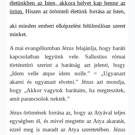
életünkben az Isten, akkora helyet kap benne az
öröm.
Hiszen az örömteli életünk forrása az Isten,
aki minden emberi elképzelést felülmúlóan szeret
minket.
A mai evangéliumban Jézus felajánlja, hogy baráti
kapcsolatban legyünk vele. Sallustius római
történetíró szerint a barátság azt jelenti, hogy
„Idem velle atque idem nolle.” = „Ugyanazt
akarni és ugyanazt elvetni.” Jézus azt mondja,
hogy „Akkor vagytok barátaim, ha megteszitek,
amit parancsolok nektek.”
Jézus örömének forrása az, hogy az Atyával teljes
egységben él, és mivel megtette az Atya akaratát,
ezzel meg is maradt az Atya szeretetében. Jézus