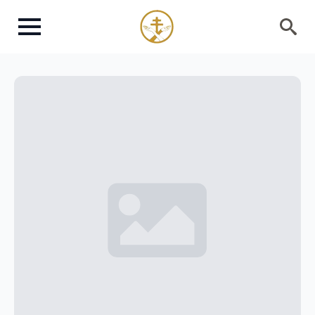
Search
for: